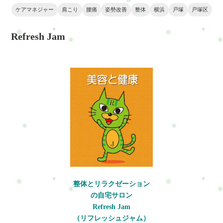
乱れなど体の不調が起こりやす
職業です。肩こりや腰痛、自律
ケアマネジャー
肩こり
腰痛
姿勢改善
整体
横浜
戸塚
戸塚区
い職業です。姿勢や筋肉の負
神経の乱れなどが起こる原因と
担、精神的ストレスとの関係を
改善方法を整体の視点から解説
Refresh Jam
整体師の視点で解説し、改善方
します。横浜・戸塚エリアで体
法も紹介します。横浜・戸塚エ
の不調に悩む方にも参考になる
リアで体の不調に悩む方にも役
内容です。
立つ内容です。
整体とリラクゼーション
の自宅サロン
Refresh Jam
（リフレッシュジャム）