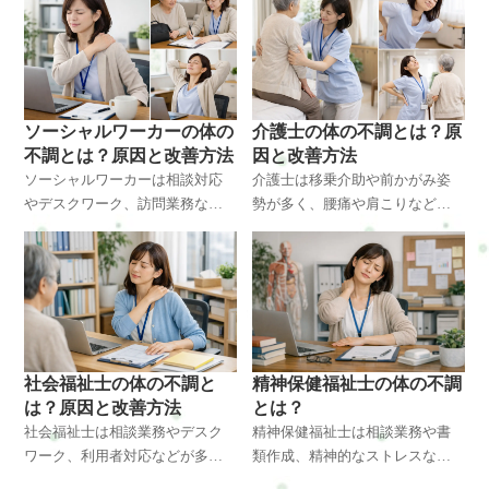
への負担が大きくなりやすい職
はホームヘルパーに多い体の不
業です。この記事では入浴介助
調の原因、体に起こる変化、改
士に多い体の不調の原因と改善
善方法を整体の視点から解説し
方法を整体の視点で解説しま
ます。横浜・戸塚周辺で体の不
す。横浜・戸塚周辺で体のケア
調に悩む方にも役立つ内容で
ソーシャルワーカーの体の
介護士の体の不調とは？原
を考えている方にも参考になる
す。
不調とは？原因と改善方法
因と改善方法
内容です。
ソーシャルワーカーは相談対応
介護士は移乗介助や前かがみ姿
やデスクワーク、訪問業務など
勢が多く、腰痛や肩こりなど体
が多く、肩こり・腰痛・頭痛な
の不調が起こりやすい職業で
ど体の不調が起こりやすい職業
す。身体介助による筋肉への負
です。長時間の座り姿勢や精神
担や姿勢の崩れが原因になるこ
的ストレスも影響します。この
ともあります。この記事では整
記事では体の不調の原因や改善
体の視点から体の不調の原因や
方法を整体の視点から解説しま
改善方法を解説します。横浜・
す。横浜・戸塚周辺の方にも役
戸塚エリアの方にも役立つ内容
社会福祉士の体の不調と
精神保健福祉士の体の不調
立つ内容です。
です。
は？原因と改善方法
とは？
社会福祉士は相談業務やデスク
精神保健福祉士は相談業務や書
ワーク、利用者対応などが多
類作成、精神的なストレスなど
く、肩こり・腰痛・自律神経の
により体へ負担がかかりやすい