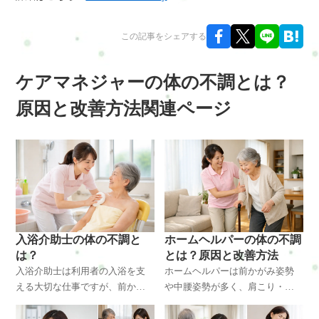
この記事をシェアする
ケアマネジャーの体の不調とは？
原因と改善方法関連ページ
入浴介助士の体の不調と
ホームヘルパーの体の不調
は？
とは？原因と改善方法
入浴介助士は利用者の入浴を支
ホームヘルパーは前かがみ姿勢
える大切な仕事ですが、前かが
や中腰姿勢が多く、肩こり・腰
み姿勢や持ち上げ動作が多く、
痛・首こりなどの体の不調が起
肩こり・腰痛・腕の疲労など体
こりやすい職業です。本記事で