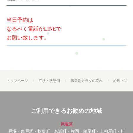
当日予約は
なるべく電話かLINEで
お願い致します。
トップページ
症状・状態例
職業別カラダの疲れ
心理・福祉
ご利用できるお勧めの地域
戸塚区
戸塚・東戸塚・秋葉町・名瀬町・舞岡・柏尾町・上柏尾町・川