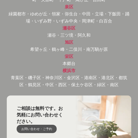
泉区
緑園都市・ゆめが丘・領家・弥生台・中田・立場・下飯田・踊
場・いずみ野・いずみ中央・岡津町・白百合
瀬谷区
瀬谷・三ツ境・阿久和
旭区
希望ヶ丘・鶴ヶ峰・二俣川・南万騎が原
栄区
本郷台
横浜市
青葉区・磯子区・神奈川区・金沢区・港南区・港北区・都筑
区・鶴見区・中区・西区・保土ケ谷区・緑区・南区
ご相談は無料です。お
気軽にお問い合わせく
ださい。
お問い合わせ・ご予約