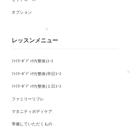
オプション
レッスンメニュー
ﾌｧﾐﾘｰﾎﾞﾃﾞｨｹｱ(整体)ｺｰｽ
ﾌｧﾐﾘｰﾎﾞﾃﾞｨｹｱ(整体)半日ｺｰｽ
ﾌｧﾐﾘｰﾎﾞﾃﾞｨｹｱ(整体)１日ｺｰｽ
ファミリーリフレ
マタニティボディケア
準備していただくもの