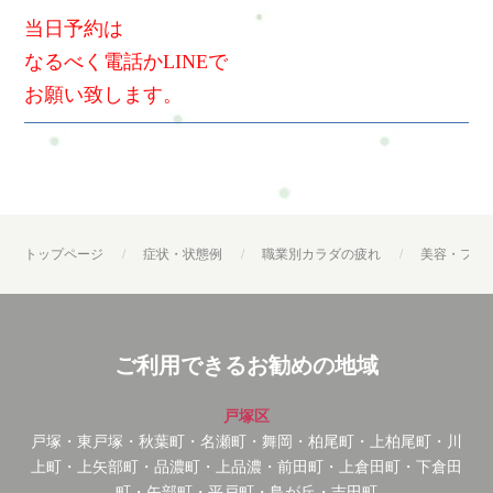
当日予約は
なるべく電話かLINEで
お願い致します。
トップページ
症状・状態例
職業別カラダの疲れ
美容・ファ
ご利用できるお勧めの地域
戸塚区
戸塚・東戸塚・秋葉町・名瀬町・舞岡・柏尾町・上柏尾町・川
上町・上矢部町・品濃町・上品濃・前田町・上倉田町・下倉田
町・矢部町・平戸町・鳥が丘・吉田町