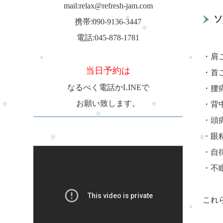
mail:relax@refresh-jam.com
ソ
携帯:090-9136-3447
電話:045-878-1781
・肩
当日予約は
・首
なるべく電話かLINEで
・腰
お願い致します。
・背
・頭
・眼
・自
・不
これ