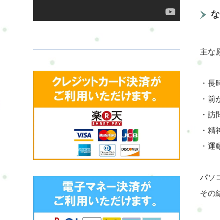
な
主な
・長
・前
・訪
・精
・運
パソ
その