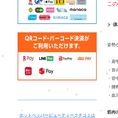
この
体
姿勢
・肩
・首
・背
・腰
・血
筋肉
ホットペッパービューティークチコミは