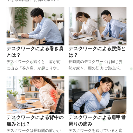
首・肩の筋肉の緊張によるもの
低下することで起こります。本
です。特に猫背やスマホ首は首
記事では肩こりの原因や体の変
の負担を大きくします。本記事
化、整体による改善方法を整体
では整体師の視点から原因や体
師の視点で解説します。横浜・
の変化、改善方法をわかりやす
戸塚エリアで肩こりやデスクワ
く解説します。横浜・戸塚周辺
ーク疲れに悩む方にも役立つ内
で首こりに悩む方にも参考にな
容です。
デスクワークによる巻き肩
デスクワークによる腰痛と
る内容です。
とは？
は？
デスクワークが続くと、肩が前
長時間のデスクワークは同じ姿
に出る「巻き肩」が起こりやす
勢が続き、腰の筋肉に負担がか
くなります。首こり・肩こり・
かることで腰痛の原因になりま
頭痛の原因にもなる姿勢の乱れ
す。特に猫背姿勢や骨盤の歪み
です。巻き肩が起こる原因や体
は腰への負担を大きくします。
の変化、改善方法を整体師の視
この記事では整体の視点から、
点で分かりやすく解説します。
デスクワークによる腰痛の原因
横浜・戸塚エリアで姿勢改善を
や体に起こる変化、改善方法を
考えている方にもおすすめの内
解説します。横浜・戸塚エリア
デスクワークによる背中の
デスクワークによる肩甲骨
容です。
で腰痛に悩む方にも役立つ内容
痛みとは？
周りの痛み
です。
デスクワークは長時間の前かが
デスクワークを続けていると肩