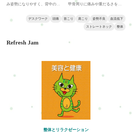
み姿勢になりやすく、背中の筋
甲骨周りに痛みや重だるさを感
肉に負担がかかることで背中の
じることがあります。長時間の
痛みが起こることがあります。
座り姿勢や猫背は僧帽筋や肩甲
デスクワーク
頭痛
首こり
肩こり
姿勢不良
血流低下
特に肩甲骨周りの筋肉の緊張や
挙筋に負担をかけ、肩甲骨周辺
ストレートネック
整体
姿勢の崩れが原因になることが
の痛みを引き起こします。原因
多いです。この記事では整体の
や体に起こる変化、改善方法を
Refresh Jam
視点から、デスクワークによる
整体の視点からわかりやすく解
背中の痛みの原因や改善方法を
説します。横浜・戸塚エリアで
解説します。横浜・戸塚エリア
肩こりや姿勢の悩みがある方に
の方にも役立つ内容です。
も参考になる内容です。
整体とリラクゼーション