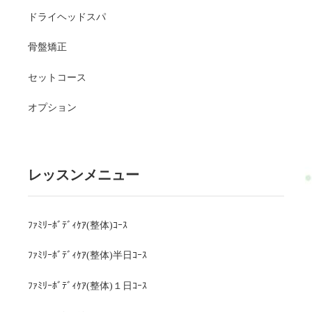
ドライヘッドスパ
骨盤矯正
セットコース
オプション
レッスンメニュー
ﾌｧﾐﾘｰﾎﾞﾃﾞｨｹｱ(整体)ｺｰｽ
ﾌｧﾐﾘｰﾎﾞﾃﾞｨｹｱ(整体)半日ｺｰｽ
ﾌｧﾐﾘｰﾎﾞﾃﾞｨｹｱ(整体)１日ｺｰｽ