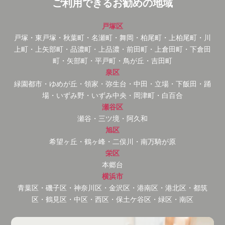
ご利用できるお勧めの地域
戸塚区
戸塚・東戸塚・秋葉町・名瀬町・舞岡・柏尾町・上柏尾町・川
上町・上矢部町・品濃町・上品濃・前田町・上倉田町・下倉田
町・矢部町・平戸町・鳥が丘・吉田町
泉区
緑園都市・ゆめが丘・領家・弥生台・中田・立場・下飯田・踊
場・いずみ野・いずみ中央・岡津町・白百合
瀬谷区
瀬谷・三ツ境・阿久和
旭区
希望ヶ丘・鶴ヶ峰・二俣川・南万騎が原
栄区
本郷台
横浜市
青葉区・磯子区・神奈川区・金沢区・港南区・港北区・都筑
区・鶴見区・中区・西区・保土ケ谷区・緑区・南区