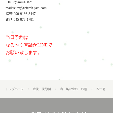
LINE:@mui1682t
mail:relax@refresh-jam.com
携帯:090-9136-3447
電話:045-878-1781
当日予約は
なるべく電話かLINEで
お願い致します。
トップページ
症状・状態例
肩・胸の症状・状態
四十肩・五