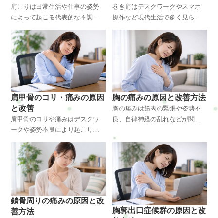
肩こりは日常生活や仕事の姿勢
巻き肩はデスクワークやスマホ
によって起こる代表的な不調で
操作など現代生活で多く見られ
す。原因を正しく理解し、適切
る姿勢不良です。肩こりや頭
な対策を行うことで改善が可能
痛、呼吸の浅さにも関係しま
です。横浜・戸塚区で肩こりに
す。本記事では原因・体の変
悩む方に向けて整体視点で解説
化・整体での改善方法まで専門
します。
的に解説します。
肩甲骨のコリ・痛みの原因
胸の痛みの原因と改善方法
と改善
胸の痛みは筋肉の緊張や姿勢不
肩甲骨のコリや痛みはデスクワ
良、自律神経の乱れなどが関係
ークや姿勢不良により起こりや
して起こることがあります。放
すい不調です。放置すると慢性
置すると不安や不調が続く原因
化しやすく、肩こりや頭痛にも
にもなるため、原因と対策を整
つながります。原因から整体で
体師の視点で解説します。
の改善方法まで詳しく解説しま
す。
鎖骨周りの痛みの原因と改
胸郭出口症候群の原因と改
善方法