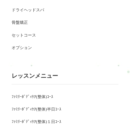
ドライヘッドスパ
骨盤矯正
セットコース
オプション
レッスンメニュー
ﾌｧﾐﾘｰﾎﾞﾃﾞｨｹｱ(整体)ｺｰｽ
ﾌｧﾐﾘｰﾎﾞﾃﾞｨｹｱ(整体)半日ｺｰｽ
ﾌｧﾐﾘｰﾎﾞﾃﾞｨｹｱ(整体)１日ｺｰｽ