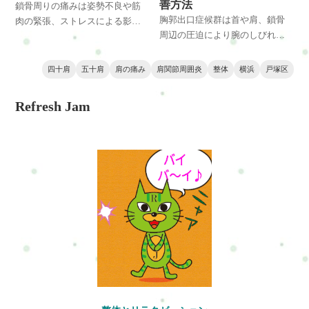
善方法
鎖骨周りの痛みは姿勢不良や筋
胸郭出口症候群は首や肩、鎖骨
肉の緊張、ストレスによる影響
周辺の圧迫により腕のしびれや
で起こることがあります。放置
だるさが出る不調です。姿勢や
すると肩こりや呼吸の浅さにも
筋肉の状態が大きく関係し、整
つながるため、原因と整体での
四十肩
五十肩
肩の痛み
肩関節周囲炎
整体
横浜
戸塚区
体での改善も期待できます。原
改善方法を解説します。
因と対策を詳しく解説します。
Refresh Jam