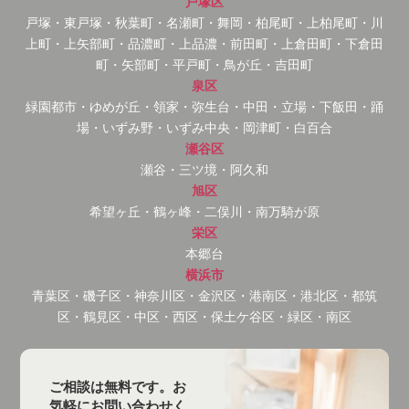
戸塚区
戸塚・東戸塚・秋葉町・名瀬町・舞岡・柏尾町・上柏尾町・川
上町・上矢部町・品濃町・上品濃・前田町・上倉田町・下倉田
町・矢部町・平戸町・鳥が丘・吉田町
泉区
緑園都市・ゆめが丘・領家・弥生台・中田・立場・下飯田・踊
場・いずみ野・いずみ中央・岡津町・白百合
瀬谷区
瀬谷・三ツ境・阿久和
旭区
希望ヶ丘・鶴ヶ峰・二俣川・南万騎が原
栄区
本郷台
横浜市
青葉区・磯子区・神奈川区・金沢区・港南区・港北区・都筑
区・鶴見区・中区・西区・保土ケ谷区・緑区・南区
ご相談は無料です。お
気軽にお問い合わせく