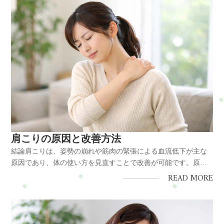
肩こりの原因と改善方法
結論肩こりは、姿勢の崩れや筋肉の緊張による血流低下が主な
原因であり、体の使い方を見直すことで改善が可能です。原
因・長時間の同じ姿勢 ・猫背や前傾姿勢 ・筋肉の緊張（僧帽
READ MORE
筋・肩甲挙筋など） ・血流低下と神経圧迫対策・姿勢改善 ・ス
トレッチ ・適度な運動 ・整体による調整肩こりの不調は、姿勢
不良・筋肉の...