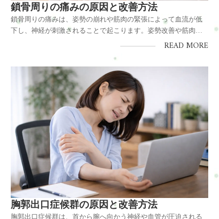
鎖骨周りの痛みの原因と改善方法
鎖骨周りの痛みは、姿勢の崩れや筋肉の緊張によって血流が低
下し、神経が刺激されることで起こります。姿勢改善や筋肉の
調整により改善が期待できます。結論鎖骨周りの痛みは筋肉の
READ MORE
緊張と姿勢の崩れが主な原因で、適切なケアで改善できます。
原因・巻き肩や猫背 ・小胸筋や鎖骨周囲の筋肉の緊張 ・血流低
下対策・姿勢改善...
胸郭出口症候群の原因と改善方法
胸郭出口症候群は、首から腕へ向かう神経や血管が圧迫される