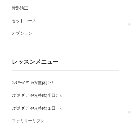
骨盤矯正
セットコース
オプション
レッスンメニュー
ﾌｧﾐﾘｰﾎﾞﾃﾞｨｹｱ(整体)ｺｰｽ
ﾌｧﾐﾘｰﾎﾞﾃﾞｨｹｱ(整体)半日ｺｰｽ
ﾌｧﾐﾘｰﾎﾞﾃﾞｨｹｱ(整体)１日ｺｰｽ
ファミリーリフレ