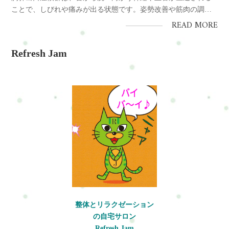
ことで、しびれや痛みが出る状態です。姿勢改善や筋肉の調整
により改善が期待できます。結論胸郭出口症候群は姿勢と筋肉
READ MORE
のバランスが原因で起こり、適切なケアで改善できます。原
因・巻き肩や猫背 ・小胸筋や斜角筋の緊張 ・長時間の同一姿勢
Refresh Jam
対策・姿勢改善 ・...
整体とリラクゼーション
の自宅サロン
Refresh Jam