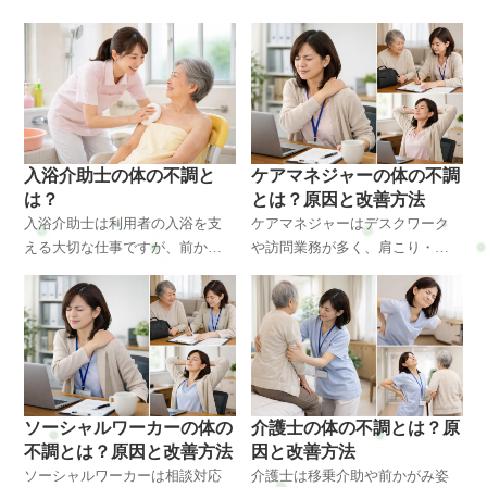
入浴介助士の体の不調と
ケアマネジャーの体の不調
は？
とは？原因と改善方法
入浴介助士は利用者の入浴を支
ケアマネジャーはデスクワーク
える大切な仕事ですが、前かが
や訪問業務が多く、肩こり・腰
み姿勢や持ち上げ動作が多く、
痛・頭痛など体の不調が起こり
肩こり・腰痛・腕の疲労など体
やすい職業です。姿勢の崩れや
への負担が大きくなりやすい職
筋肉の緊張が原因になることも
業です。この記事では入浴介助
あります。この記事では原因や
士に多い体の不調の原因と改善
体の変化、改善方法を整体の視
方法を整体の視点で解説しま
点から解説します。横浜・戸塚
す。横浜・戸塚周辺で体のケア
周辺で体の不調に悩む方にも役
ソーシャルワーカーの体の
介護士の体の不調とは？原
を考えている方にも参考になる
立つ内容です。
不調とは？原因と改善方法
因と改善方法
内容です。
ソーシャルワーカーは相談対応
介護士は移乗介助や前かがみ姿