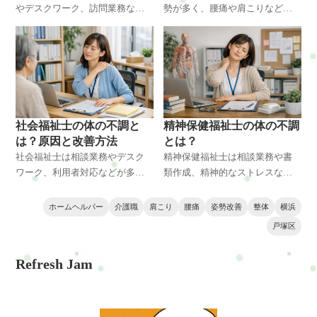
やデスクワーク、訪問業務など
勢が多く、腰痛や肩こりなど体
が多く、肩こり・腰痛・頭痛な
の不調が起こりやすい職業で
ど体の不調が起こりやすい職業
す。身体介助による筋肉への負
です。長時間の座り姿勢や精神
担や姿勢の崩れが原因になるこ
的ストレスも影響します。この
ともあります。この記事では整
記事では体の不調の原因や改善
体の視点から体の不調の原因や
方法を整体の視点から解説しま
改善方法を解説します。横浜・
す。横浜・戸塚周辺の方にも役
戸塚エリアの方にも役立つ内容
社会福祉士の体の不調と
精神保健福祉士の体の不調
立つ内容です。
です。
は？原因と改善方法
とは？
社会福祉士は相談業務やデスク
精神保健福祉士は相談業務や書
ワーク、利用者対応などが多
類作成、精神的なストレスなど
く、肩こり・腰痛・自律神経の
により体へ負担がかかりやすい
乱れなど体の不調が起こりやす
職業です。肩こりや腰痛、自律
ホームヘルパー
介護職
肩こり
腰痛
姿勢改善
整体
横浜
い職業です。姿勢や筋肉の負
神経の乱れなどが起こる原因と
戸塚区
担、精神的ストレスとの関係を
改善方法を整体の視点から解説
整体師の視点で解説し、改善方
します。横浜・戸塚エリアで体
Refresh Jam
法も紹介します。横浜・戸塚エ
の不調に悩む方にも参考になる
リアで体の不調に悩む方にも役
内容です。
立つ内容です。