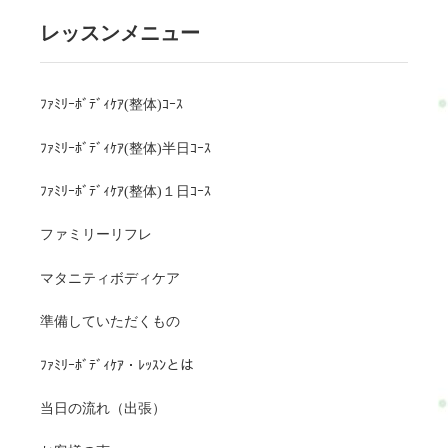
レッスンメニュー
ﾌｧﾐﾘｰﾎﾞﾃﾞｨｹｱ(整体)ｺｰｽ
ﾌｧﾐﾘｰﾎﾞﾃﾞｨｹｱ(整体)半日ｺｰｽ
ﾌｧﾐﾘｰﾎﾞﾃﾞｨｹｱ(整体)１日ｺｰｽ
ファミリーリフレ
マタニティボディケア
準備していただくもの
ﾌｧﾐﾘｰﾎﾞﾃﾞｨｹｱ・ﾚｯｽﾝとは
当日の流れ（出張）