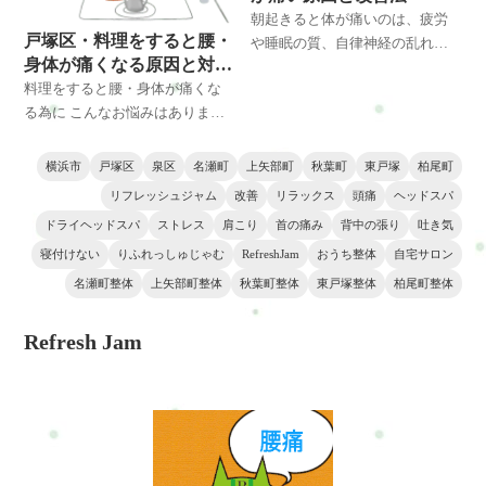
朝起きると体が痛いのは、疲労
戸塚区・料理をすると腰・
や睡眠の質、自律神経の乱れが
身体が痛くなる原因と対
影響していることが多いです。
策・改善方法とは
料理をすると腰・身体が痛くな
セルフケアと整体で根本改善
る為に こんなお悩みはありませ
し、気持ちよく一日をスタート
んか？ ◆料理をするのがおっく
しましょう。
うで悩んでいる ◆調理後すぐに
横浜市
戸塚区
泉区
名瀬町
上矢部町
秋葉町
東戸塚
柏尾町
動けないので悩んでいる ◆料理
リフレッシュジャム
改善
リラックス
頭痛
ヘッドスパ
を長時間できなくて悩んでいる
ドライヘッドスパ
ストレス
肩こり
首の痛み
背中の張り
吐き気
寝付けない
りふれっしゅじゃむ
RefreshJam
おうち整体
自宅サロン
名瀬町整体
上矢部町整体
秋葉町整体
東戸塚整体
柏尾町整体
Refresh Jam