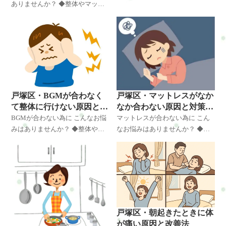
ありませんか？ ◆整体やマッサ
ーションのお店に行けなくて悩
ージ・リラクゼーションのお店
んでいる あなたは施術中は 話し
に行けなくて悩んでいる 整体や
がしたいですか？ 静かにし
マッサージ・リラクゼーション
のお店に行く目的の1つにストレ
ス
戸塚区・マットレスがなか
戸塚区・BGMが合わなく
なか合わない原因と対策・
て整体に行けない原因と対
改善方法とは
策・改善方法とは
マットレスが合わない為に こん
BGMが合わない為に こんなお悩
なお悩みはありませんか？ ◆寝
みはありませんか？ ◆整体やマ
付けないので悩んでいる ◆不眠
ッサージ・リラクゼーションの
で悩んでいる ◆睡眠中・朝など
お店に行けなくて悩んでいる こ
肩周りが痛くなり悩んでいる ◆
んな人いるの？と思うかもしれ
睡眠中・朝など背中が痛くて悩
ませんが、います。 曲・
戸塚区・朝起きたときに体
が痛い原因と改善法