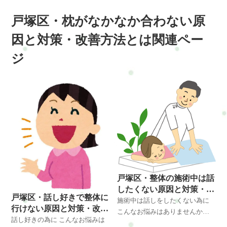
戸塚区・枕がなかなか合わない原
因と対策・改善方法とは関連ペー
ジ
戸塚区・整体の施術中は話
したくない原因と対策・改
戸塚区・話し好きで整体に
善方法とは
施術中は話しをしたくない為に
行けない原因と対策・改善
こんなお悩みはありませんか？
方法とは
話し好きの為に こんなお悩みは
◆整体やマッサージ・リラクゼ