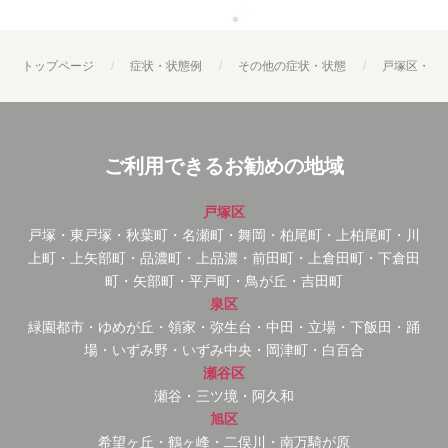
トップページ
症状・状態例
その他の症状・状態
戸塚区・枕
ご利用できるお勧めの地域
戸塚区
戸塚・東戸塚・秋葉町・名瀬町・舞岡・柏尾町・上柏尾町・川
上町・上矢部町・品濃町・上品濃・前田町・上倉田町・下倉田
町・矢部町・平戸町・鳥が丘・吉田町
泉区
緑園都市・ゆめが丘・領家・弥生台・中田・立場・下飯田・踊
場・いずみ野・いずみ中央・岡津町・白百合
瀬谷区
瀬谷・三ツ境・阿久和
旭区
希望ヶ丘・鶴ヶ峰・二俣川・南万騎が原