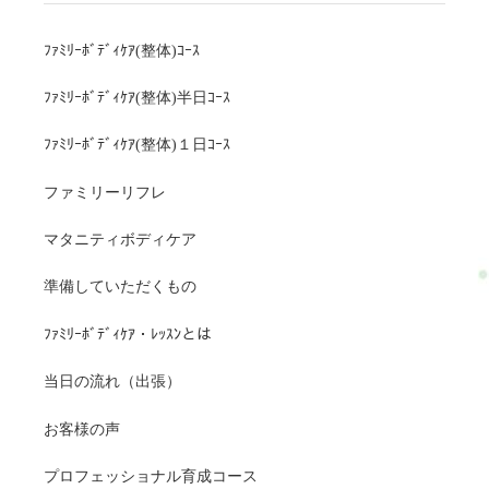
ﾌｧﾐﾘｰﾎﾞﾃﾞｨｹｱ(整体)ｺｰｽ
ﾌｧﾐﾘｰﾎﾞﾃﾞｨｹｱ(整体)半日ｺｰｽ
ﾌｧﾐﾘｰﾎﾞﾃﾞｨｹｱ(整体)１日ｺｰｽ
ファミリーリフレ
マタニティボディケア
準備していただくもの
ﾌｧﾐﾘｰﾎﾞﾃﾞｨｹｱ・ﾚｯｽﾝとは
当日の流れ（出張）
お客様の声
プロフェッショナル育成コース