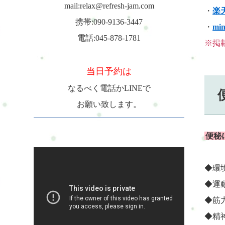
mail:relax@refresh-jam.com
・
楽
携帯:090-9136-3447
・
mi
電話:045-878-1781
※掲
当日予約は
なるべく電話かLINEで
お願い致します。
便秘
◆環
◆運
◆筋
◆精