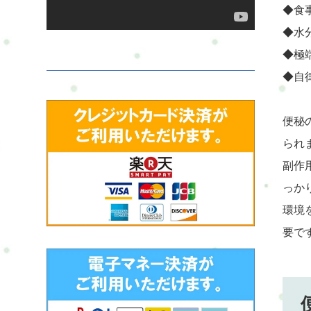
◆食
◆水
◆極
◆自
便秘
られ
副作
っか
環境
要で