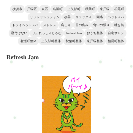
問題がなかった場合はいらして
ください(^^)/ 朝起きると背中が
ください(^^)/ 背中が痛くて夜中
横浜市
戸塚区
泉区
名瀬町
上矢部町
秋葉町
東戸塚
柏尾町
痛い為に こんなお悩みはありま
に起きる為に こんなお悩みはあ
リフレッシュジャム
改善
リラックス
頭痛
ヘッドスパ
せんか？ ◆睡眠の質が
りませんか？ ◆睡眠の
ドライヘッドスパ
ストレス
肩こり
首の痛み
背中の張り
吐き気
寝付けない
りふれっしゅじゃむ
RefreshJam
おうち整体
自宅サロン
名瀬町整体
上矢部町整体
秋葉町整体
東戸塚整体
柏尾町整体
Refresh Jam