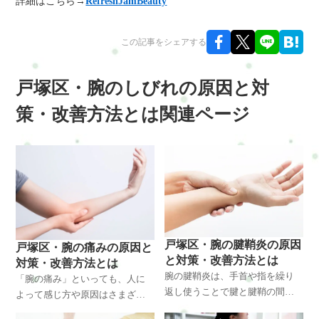
詳細はこちら→
RefreshJamBeauty
この記事をシェアする
戸塚区・腕のしびれの原因と対
策・改善方法とは関連ページ
戸塚区・腕の腱鞘炎の原因
戸塚区・腕の痛みの原因と
と対策・改善方法とは
対策・改善方法とは
腕の腱鞘炎は、手首や指を繰り
「腕の痛み」といっても、人に
返し使うことで腱と腱鞘の間に
よって感じ方や原因はさまざま
摩擦が生じ、炎症を起こすこと
です。重たい荷物を持つ、パソ