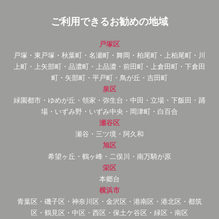
ご利用できるお勧めの地域
戸塚区
戸塚・東戸塚・秋葉町・名瀬町・舞岡・柏尾町・上柏尾町・川
上町・上矢部町・品濃町・上品濃・前田町・上倉田町・下倉田
町・矢部町・平戸町・鳥が丘・吉田町
泉区
緑園都市・ゆめが丘・領家・弥生台・中田・立場・下飯田・踊
場・いずみ野・いずみ中央・岡津町・白百合
瀬谷区
瀬谷・三ツ境・阿久和
旭区
希望ヶ丘・鶴ヶ峰・二俣川・南万騎が原
栄区
本郷台
横浜市
青葉区・磯子区・神奈川区・金沢区・港南区・港北区・都筑
区・鶴見区・中区・西区・保土ケ谷区・緑区・南区