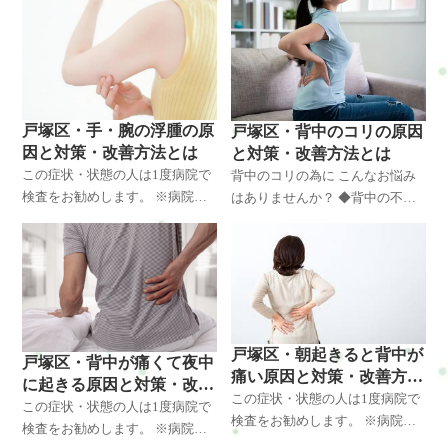
で発症します。特にパソコン作
コンやスマホを長時間使う、ス
業、スマホの長時間使用、料理
ポーツや力仕事などの繰り返し
や手仕事、楽器演奏など、日常
動作によって筋肉や関節に負担
生活の中で腕や手を酷使す
がかかり、痛みが出やすく
戸塚区・手・腕の浮腫の原
戸塚区・背中のコリの原因
因と対策・改善方法とは
と対策・改善方法とは
この症状・状態の人は1度病院で
背中のコリの為に こんなお悩み
検査をお勧めします。 ※病院で
はありませんか？ ◆背中の不快
問題がなかった場合はいらして
感があり悩んでいる ◆背中の痛
ください(^^)/ 手・腕の浮腫の為
みで悩んでいる ◆背中の筋肉が
に こんなお悩みはありません
張っていて悩んでいる ◆呼吸が
か？ ◆朝起きると腕や手
浅くなるので悩んでいる ◆
戸塚区・朝起きると背中が
戸塚区・背中が痛くて夜中
痛い原因と対策・改善方法
に起きる原因と対策・改善
とは
この症状・状態の人は1度病院で
方法とは
この症状・状態の人は1度病院で
検査をお勧めします。 ※病院で
検査をお勧めします。 ※病院で
問題がなかった場合はいらして