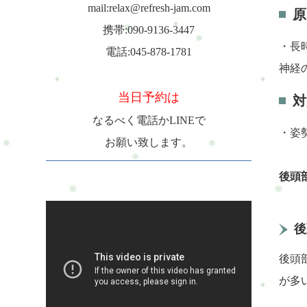
mail:relax@refresh-jam.com
原
携帯:090-9136-3447
・長
電話:045-878-1781
神経
当日予約は
対
なるべく電話かLINEで
・姿
お願い致します。
後頭
後
後頭
が多