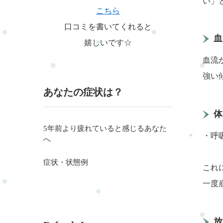
い」
こちら
口コミを書いてくれると
血
嬉しいです☆
血流
強い
あなたの症状は？
体
5年前より疲れていると感じるあなた
・呼
へ
症状・状態例
これ
一度
放