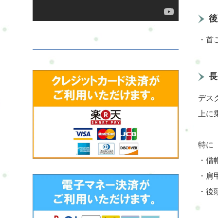
後
・首
長
デス
上に
特に
・僧
・肩
・後