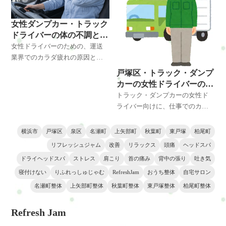
女性ダンプカー・トラック
ドライバーの体の不調と
は？
女性ドライバーのための、運送
業界でのカラダ疲れの原因と対
策・改善方法をご紹介。正しい
戸塚区・トラック・ダンプ
姿勢や運動、栄養、リラックス
カーの女性ドライバーの仕
法など、健康をサポートするア
事でカラダが疲れる原因と
トラック・ダンプカーの女性ド
ドバイスを提供します。
対策・改善方法とは？
ライバー向けに、仕事でのカラ
ダ疲れの原因や対策・改善方法
を解説。正しい姿勢、ストレッ
横浜市
戸塚区
泉区
名瀬町
上矢部町
秋葉町
東戸塚
柏尾町
チ、栄養摂取など、健康を保つ
リフレッシュジャム
改善
リラックス
頭痛
ヘッドスパ
ためのアドバイスを提供しま
ドライヘッドスパ
ストレス
肩こり
首の痛み
背中の張り
吐き気
す。
寝付けない
りふれっしゅじゃむ
RefreshJam
おうち整体
自宅サロン
名瀬町整体
上矢部町整体
秋葉町整体
東戸塚整体
柏尾町整体
Refresh Jam