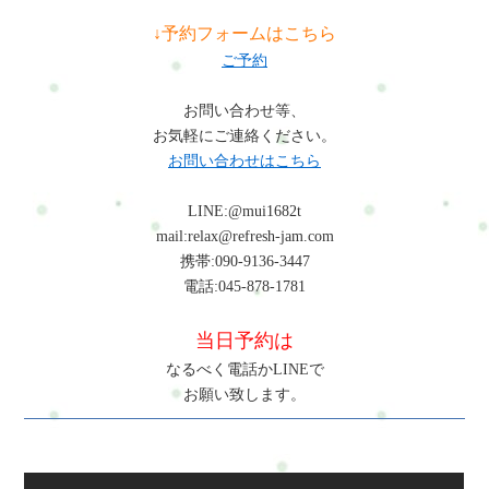
施術を行っています。これにより疲れにくくなる、回復しやす
↓予約フォームはこちら
くなる、仕事中の負担が軽減されるといった変化が期待できま
ご予約
す。横浜、戸塚、戸塚区で同様のお悩みの方にも対応していま
す。横浜市戸塚区で体の不調にお悩みの方は、整体・自宅サロ
お問い合わせ等、
ンRefresh Jamへお気軽にご相談ください。肩こりや腰痛など日
お気軽にご連絡ください。
常生活で起こりやすい不調のケアを通して、今の生活や仕事を
お問い合わせはこちら
続けられるカラダとココロづくりをサポートしています。よく
ある質問Q:料理研究家の腰痛は改善できますかA：姿勢や体の使
LINE:@mui1682t
い方を見直し、整体で全身バランスを整えることで改善が期待
mail:relax@refresh-jam.com
できます。Q:忙しくてもできるケアはありますかA：深呼吸や肩
携帯:090-9136-3447
回しなど短時間でも行うことで負担の蓄積を防ぐことができま
電話:045-878-1781
す。Q:首こりがひどい場合はどうすればいいですかA：首だけで
なく肩や胸、背中を含めて整えることが重要です。早めのケア
当日予約は
をおすすめします。まとめ料理研究家は前傾姿勢や立ち作業、
集中状態の継続によって体に負担がかかりやすい職業です。早
なるべく電話かLINEで
めのケアと体の使い方の見直しで、仕事を続けやすい体づくり
お願い致します。
が可能です。初めての方はまずこちらへRefresh Jamーロードマ
ップ◆ 安心できる施術を、1度体験してみるお申し込み方法はこ
ちら・ホットペッパービューティー…予約可・LINE公式…予