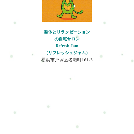
重なることで起こりやすくなります。料理研究家とは料理研究
朝日を浴びることで体内時計がリセットされ、自律神経が整い
家はレシピ開発や調理、試作、撮影、発信などを行う仕事で
やすくなります。結果として夜の睡眠も深まり、朝の痛み改善
す。見た目の美しさや再現性を追求するため、細かな作業や長
につながります。・日中の姿勢改善座りっぱなしや立ちっぱな
時間の調理が続きやすく、体への負担が蓄積しやすい特徴があ
しの仕事は、筋肉が硬くなりやすく、寝ている間に回復しにく
ります。特に集中する時間が長くなるほど姿勢が崩れやすくな
整体とリラクゼーション
くなります。日中こまめにストレッチを取り入れることが予防
ります。料理研究家に多い体の不調・肩こり ・首こり ・腰痛
の自宅サロン
になります。プロの手で朝の体の痛みを根本からケアセルフケ
・背中の張り ・手首の疲労 ・足のむくみ ・慢性的な疲労感長
Refresh Jam
アだけでは改善しにくい慢性的な痛みや、毎日の疲れの蓄積
時間の調理で首肩腰の負担が起きる理由調理中はシンクやコン
（リフレッシュジャム）
は、整体によるケアで大きく変わります。Refresh Jamでは一人
ロに向かって前かがみになることが多く、この姿勢が続くこと
横浜市戸塚区名瀬町161-3
ひとりの体の状態に合わせて施術を行い、朝の痛みを和らげ、
で僧帽筋や肩甲挙筋、小胸筋が緊張します。肩が内側に入りや
快適な一日を迎えられるようサポートします。おすすめコー
すくなり、胸郭出口周辺の圧迫が強くなることで首から肩、腕
ス：・ボディケア（整体）全身の筋肉を緩め、血流改善と疲労
にかけての血流や神経の流れが低下します。また、長時間の立
回復を促します。肩こり・腰痛・寝違えなど、朝の不調全般に
位により骨盤が前傾・後傾を繰り返し安定しにくくなり、腰部
対応できます。・睡眠の質リセットボディケア睡眠に特化した
の筋肉に持続的な負担がかかります。その結果、肩こりや頭
整体＋ドライヘッドスパの組み合わせ。浅い眠りや朝のだるさ
痛、腰の痛みへとつながります。作業に集中するほど姿勢の崩
に悩む方におすすめ。・自律神経リセット整体整体とヘッドケ
れに気づきにくい点も影響します。試作や締切による不調と自
アに加え、呼吸・瞑想を取り入れ、自律神経の乱れを整えるコ
律神経の乱れレシピ開発や締切に追われる状況では、常に考え
ースです。・楽々おまかせ整体状態に応じてリフレ・ヘッドス
続ける状態となり交感神経が優位になります。呼吸が浅くな
パ・骨盤調整を組み合わせ、朝の痛みの原因を多角的にケアし
り、首や肩の力が抜けにくくなることで疲労が蓄積しやすくな
ます。あなたの状態から検索通常の疲れ通常のお疲れの人はこ