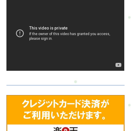
約・トークでやり取り・お得情報・楽天ビューティー…予約
可・minimo…予約可・誰でも使えるWEB予約…予約可※掲載サ
イトによって料金やコースが違います。無理なく、安心して選
んでくださいね。#ui-datepicker-div{z-index:10000 !important;}.ui-
datepicker-calendar th,.ui-datepicker-calendar td{min-width:unset
!important;}select.ui-datepicker-year,select.ui-datepicker-
month{height:2em !important;gap:5px;}span.del +
span.del{display:none !important;}お問合せ・ご予約フォーム内容
の確認以下の内容で送信します。よろしいですか？氏名必須メ
ールアドレス必須お問い合わせ内容必須お問い合わせ内容によ
っては回答できない場合もございますのであらかじめご了承く
ださい。プライバシーポリシーにご同意の上、お問い合わせ内
容の確認に進んでください。