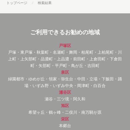
トップページ
検索結果
ご利用できるお勧めの地域
戸塚区
戸塚・東戸塚・秋葉町・名瀬町・舞岡・柏尾町・上柏尾町・川
上町・上矢部町・品濃町・上品濃・前田町・上倉田町・下倉田
町・矢部町・平戸町・鳥が丘・吉田町
泉区
緑園都市・ゆめが丘・領家・弥生台・中田・立場・下飯田・踊
場・いずみ野・いずみ中央・岡津町・白百合
瀬谷区
瀬谷・三ツ境・阿久和
旭区
希望ヶ丘・鶴ヶ峰・二俣川・南万騎が原
栄区
本郷台