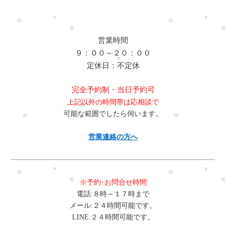
ります。寝ても疲れが抜けにくいと感じる方はこの影響が考え
ちら腰痛・肩こり・脚などトータル的にケア。全コースが選べ
られます。立ちっぱなしによる疲労と血流低下長時間の立ち作
ます(^^)/refresh-jam.com仕事による疲れデスクワーク・立ち仕事
業はふくらはぎのポンプ機能を低下させ、血流が滞りやすくな
で体が辛い人の為の体リセットrefresh-jam.com出産・育児の疲れ
ります。その結果、足のむくみやだるさが生じ、姿勢バランス
出産・育児で体が辛いあなたの為の体リセットrefresh-jam.comコ
営業時間
の崩れから腰や背中の不調へつながります。夕方に疲れが強く
コロからくる疲れココロからくる不調で体が辛いあなたの為の
９：００～２０：００
なる場合は注意が必要です。体に起こる変化筋肉の緊張が続く
体・心リセットrefresh-jam.com・ホットペッパービューティー…
定休日：不定休
と呼吸が浅くなり、体が常に緊張状態になります。これにより
予約可・LINE公式…予約・トークでやり取り・お得情報・楽天
疲労回復が遅れ、集中力の低下やパフォーマンスの低下につな
ビューティー…予約可・minimo…予約可※掲載サイトによって
完全予約制・当日予約可
がります。日常生活にも影響が出やすくなります。放置すると
料金やコースが違います。#ui-datepicker-div{z-index:10000
上記以外の時間帯は応相談で
どうなる肩こりや腰痛を放置すると、頭痛や睡眠の質低下、慢
!important;}.ui-datepicker-calendar th,.ui-datepicker-calendar td{min-
可能な範囲でしたら伺います。
性的な疲労へと発展することがあります。違和感が当たり前に
width:unset !important;}select.ui-datepicker-year,select.ui-datepicker-
なる前に対処することが重要です。改善方法・調理中に目線を
month{height:2em !important;gap:5px;}span.del +
営業連絡の方へ
上げて姿勢を整える ・肩甲骨を動かすストレッチを取り入れる
span.del{display:none !important;}お問合せ・ご予約フォーム内容
・股関節を伸ばして腰の負担を減らす ・湯船や深呼吸でリラッ
の確認以下の内容で送信します。よろしいですか？氏名必須メ
クスする 日常の小さな意識の積み重ねが不調改善につながりま
ールアドレス必須お問い合わせ内容必須お問い合わせ内容によ
す。整体で出来ること整体では、首や肩だけでなく背中や骨
っては回答できない場合もございますのであらかじめご了承く
※予約･お問合せ時間
盤、股関節まで全体のバランスを整えます。硬くなった僧帽筋
ださい。プライバシーポリシーにご同意の上、お問い合わせ内
電話:８時～１７時まで
や肩甲挙筋、小胸筋をゆるめ、呼吸しやすい状態へ導きます。
容の確認に進んでください。
メール:２４時間可能です。
さらに骨盤や下半身の調整により立ち作業の負担軽減を目指し
LINE:２４時間可能です。
ます。当サロンでは料理研究家の生活や体の使い方を考慮した