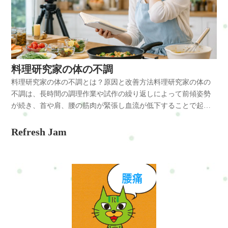
のです。関連する不調リスト：１．腰痛・・・寝返りがうまく
打てず、腰に負担がかかる。２．肩こり・・・枕の高さが合わ
ず、首や肩に緊張が残る。３．首の痛み・・・長時間同じ姿勢
で寝ることが原因。４．背中の張り・・・筋肉がこわばって血
流が悪くなる。５．頭痛・・・寝不足や寝姿勢による血流不良
が影響。６．自律神経の乱れ・・・睡眠の質が低下して朝の不
料理研究家の体の不調
調につながる。７．手足のしびれ・・・神経や血流が圧迫され
料理研究家の体の不調とは？原因と改善方法料理研究家の体の
て起こる。８．全身のだるさ・・・疲労が回復しきれず蓄積。
不調は、長時間の調理作業や試作の繰り返しによって前傾姿勢
９．寝違え・・・首の筋肉が硬くなりやすい状態で寝る。１
が続き、首や肩、腰の筋肉が緊張し血流が低下することで起こ
０．不眠・・・眠りが浅く、体が休まらない。朝の体の痛みを
ります。姿勢改善やこまめなケアによって予防と改善が可能で
和らげるセルフケア朝起きたときの痛みは、ちょっとした工夫
す。結論料理研究家は、調理中の前かがみ姿勢や長時間の立ち
Refresh Jam
で軽減できます。・寝起きに軽いストレッチをする目覚めてす
作業、細かな作業の繰り返しによって肩こり、首の痛み、腰痛
ぐ布団の中で、背伸びや膝を抱えるストレッチをすることで、
が起こりやすい職業です。試作や撮影対応などで同じ姿勢が続
血流が促進され、こわばった筋肉が和らぎます。・寝具の見直
くことも大きな要因です。原因・調理中に前かがみ姿勢が続く
し枕の高さやマットレスの硬さは、自分の体格に合っているか
・試作や盛り付けで細かい作業が多い ・長時間の立ちっぱなし
が大切です。腰痛がある方は、腰を支えられる硬めのマットレ
・締切や撮影で緊張状態が続く対策・作業中に姿勢を意識して
スが合うこともあります。・寝る前のリラックス習慣スマホを
胸を開く ・こまめに肩や股関節を動かす ・深呼吸を取り入れ自
長時間見たり、寝る直前まで仕事をしていると、自律神経が興
律神経を整える ・全身バランスを整えるケアを行う料理研究家
奮状態になり眠りが浅くなります。入浴や深呼吸で副交感神経
の不調は、前傾姿勢・立ちっぱなし・反復作業といった負担が
を優位にし、質の高い睡眠を心がけましょう。・朝日を浴びる