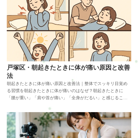
戸塚区・朝起きたときに体が痛い原因と改善
法
朝起きたときに体が痛い原因と改善法｜整体でスッキリ目覚め
る習慣を朝起きたときに体が痛いのはなぜ？朝起きたときに
「腰が重い」「肩や首が痛い」「全身がだるい」と感じること
はありませんか？これは寝ている間に体がうまく回復できてい
ないサインです。寝具の硬さや枕の高さなどの環境要因だけで
なく、筋肉のこわばりや血流の滞り、自律神経の乱れなども関
係しています。特にストレスや日中の疲れが積み重なっている
と、寝ている間にリラックスできず、朝に痛みが出やすくなる