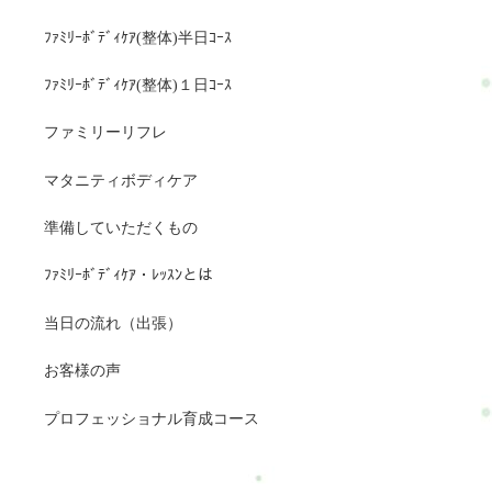
ﾌｧﾐﾘｰﾎﾞﾃﾞｨｹｱ(整体)半日ｺｰｽ
ﾌｧﾐﾘｰﾎﾞﾃﾞｨｹｱ(整体)１日ｺｰｽ
ファミリーリフレ
マタニティボディケア
準備していただくもの
ﾌｧﾐﾘｰﾎﾞﾃﾞｨｹｱ・ﾚｯｽﾝとは
当日の流れ（出張）
お客様の声
プロフェッショナル育成コース