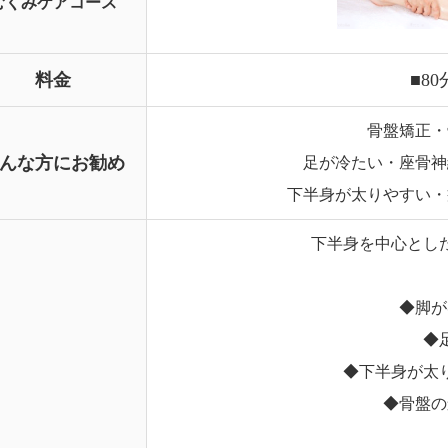
むくみケアコース
料金
■
80
骨盤矯正・
んな方にお勧め
足が冷たい・座骨神
下半身が太りやすい・
下半身を中心とし
◆
脚が
◆
◆
下半身が太
◆
骨盤の