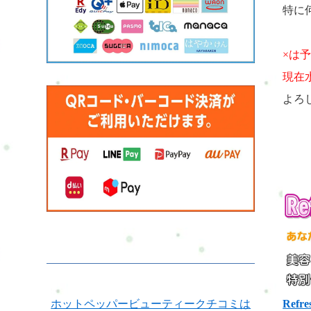
特に
×は
現在
よろ
ホットペッパービューティークチコミは
Refre