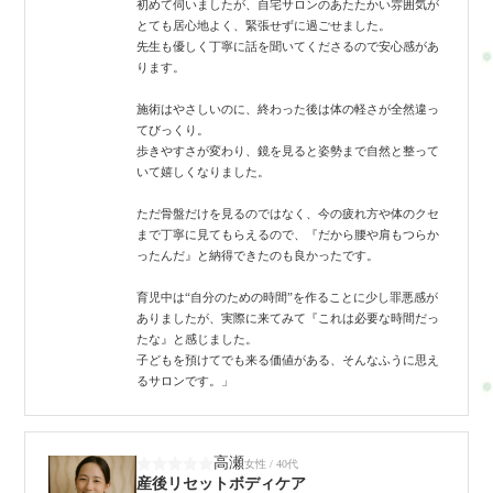
初めて伺いましたが、自宅サロンのあたたかい雰囲気が
とても居心地よく、緊張せずに過ごせました。
先生も優しく丁寧に話を聞いてくださるので安心感があ
ります。
施術はやさしいのに、終わった後は体の軽さが全然違っ
てびっくり。
歩きやすさが変わり、鏡を見ると姿勢まで自然と整って
いて嬉しくなりました。
ただ骨盤だけを見るのではなく、今の疲れ方や体のクセ
まで丁寧に見てもらえるので、『だから腰や肩もつらか
ったんだ』と納得できたのも良かったです。
育児中は“自分のための時間”を作ることに少し罪悪感が
ありましたが、実際に来てみて『これは必要な時間だっ
たな』と感じました。
子どもを預けてでも来る価値がある、そんなふうに思え
るサロンです。」
高瀬
女性 / 40代
産後リセットボディケア