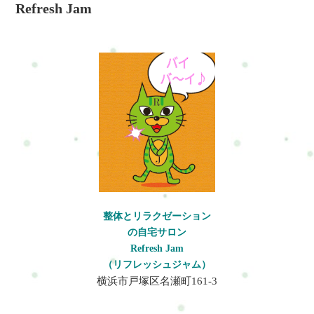
ます。
Refresh Jam
高く評価されています。施術後
のアフターケアや運動指導によ
り、効果が持続することも好評
です。お客様一人ひとりと向き
合い、丁寧な対応が評判となっ
ています。
整体とリラクゼーション
の自宅サロン
Refresh Jam
（リフレッシュジャム）
横浜市戸塚区名瀬町161-3