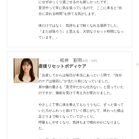
にせずゆっくり過ごせるのも嬉しかったです。
育児中って常に気を張っているので、ここに来ると“自
分に戻れる時間”を持てる気がします。
体だけではなく、気持ちまで軽くなれる場所でした。
『また頑張ろう』と思える、大切なリセット時間になっ
ています。」
松井 彩羽
女性 / 20代
産後リセットボディケア
「出産してからは毎日が本当にあっという間で、“自分
のケアは後回し”が当たり前になっていました。
肩や腰の重さも『育児中だから仕方ない』と思っていた
のですが、施術を受けて考え方が変わりました。
やさしく丁寧に体を整えてもらううちに、ずっと張って
いた力がふわっと抜けていく感じがして、終わった後は
足どりまで軽くなっていてびっくり。
呼吸もしやすくなり、気持ちまで晴れやかになりまし
た。