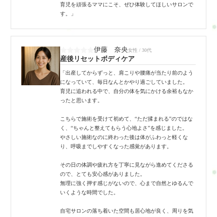
育児を頑張るママにこそ、ぜひ体験してほしいサロンで
す。」
伊藤 奈央
女性 / 30代
産後リセットボディケア
「出産してからずっと、肩こりや腰痛が当たり前のよう
になっていて、毎日なんとかやり過ごしていました。
育児に追われる中で、自分の体を気にかける余裕もなか
ったと思います。
こちらで施術を受けて初めて、“ただ揉まれる”のではな
く、“ちゃんと整えてもらう心地よさ”を感じました。
やさしい施術なのに終わった後は体がふわっと軽くな
り、呼吸までしやすくなった感覚があります。
その日の体調や疲れ方を丁寧に見ながら進めてくださる
ので、とても安心感がありました。
無理に強く押す感じがないので、心まで自然とゆるんで
いくような時間でした。
自宅サロンの落ち着いた空間も居心地が良く、周りを気