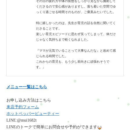
その日の疲れ方や体の状態をしっかり見ながら施術して
くださるので安心感がありますし、落ち着いた空間でゆ
っくり過ごせる時間そのものが、ご褒美みたいでした。
特に嬉しかったのは、先生が育児の話を自然に聞いてく
ださることです。
楽しい育児エピソードに思わず笑ってしまって、体だけ
じゃなく気持ちまで軽くなれました。
『ママが元気でいることって大事なんだな』と改めて感
じられる時間でした。
これからの育児も、もう少し前向きに頑張れそうで
す。」
メニュー一覧はこちら
お申し込み方法はこちら
来店予約フォーム
ホットペッパービューティー
LINE:@mui1682t
LINEのトークで簡単にお問合せや予約
ができます