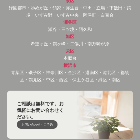
泉区
緑園都市・ゆめが丘・領家・弥生台・中田・立場・下飯田・踊
場・いずみ野・いずみ中央・岡津町・白百合
瀬谷区
瀬谷・三ツ境・阿久和
旭区
希望ヶ丘・鶴ヶ峰・二俣川・南万騎が原
栄区
本郷台
横浜市
青葉区・磯子区・神奈川区・金沢区・港南区・港北区・都筑
区・鶴見区・中区・西区・保土ケ谷区・緑区・南区
ご相談は無料です。お
気軽にお問い合わせく
ださい。
お問い合わせ・ご予約