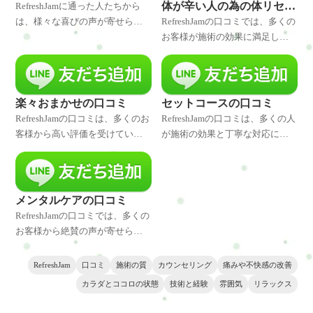
体が辛い人の為の体リセッ
RefreshJamに通った人たちから
トの口コミ
は、様々な喜びの声が寄せられ
RefreshJamの口コミでは、多くの
ています。施術の質の高さ、ト
お客様が施術の効果に満足して
レーナーの経験と知識、対話を
います。施術の内容は個別に合
重視したカウンセリングなどが
わせられ、丁寧なカウンセリン
評価されています。多くの人
グや適切なアドバイスも好評で
が、痛みや不快感の改善を実感
す。痛みや不快感の原因を的確
楽々おまかせの口コミ
セットコースの口コミ
し、カラダとココロの健康に大
に見極め、継続的なケアを通じ
RefreshJamの口コミは、多くのお
RefreshJamの口コミは、多くの人
きな変化を感じています。ま
て改善を実感できたという声も
客様から高い評価を受けていま
が施術の効果と丁寧な対応に満
た、アフターケアの充実も好評
あります。また、トレーナーの
す。施術の質と対話の時間に満
足しています。施術を受けた人
で、施術後も適切なケアやアド
経験と技術に対する信頼も高く
足し、痛みや不快感が改善され
たちは、痛みや不快感が改善さ
バイスが提供されることが評価
評価されています。リラックス
たという声があります。施術者
れ、カラダやココロの状態が整
されています。リラックスでき
できる隠れ家的な雰囲気や無料
の経験と技術の信頼性に加え、
いました。また、トレーナーの
メンタルケアの口コミ
る隠れ家的な雰囲気と、トレー
の駐車場も利用者から好評を得
アフターケアや適切な運動指導
経験と技術に対する信頼も高く
RefreshJamの口コミでは、多くの
ナーとの信頼関係が築けること
ています。
の充実も評価されています。隠
評価されています。施術後のア
お客様から絶賛の声が寄せられ
も、利用者たちにとって魅力的
れ家的な雰囲気やプライバシー
フターケアや運動指導も的確
ています。施術によって痛みや
な要素となっています。
への配慮も好評です。口コミか
で、持続的な改善をサポートし
不快感が改善され、カラダの状
RefreshJam
口コミ
施術の質
カウンセリング
痛みや不快感の改善
らは、RefreshJamが総合的な体質
ています。また、隠れ家的な雰
態が良くなったという意見が多
カラダとココロの状態
技術と経験
雰囲気
リラックス
改善をサポートする信頼できる
囲気と無料の駐車場などのサー
く見られます。また、トレーナ
サロンであることが伝わってき
ビスも好評です。
ーの経験や技術に対する信頼も