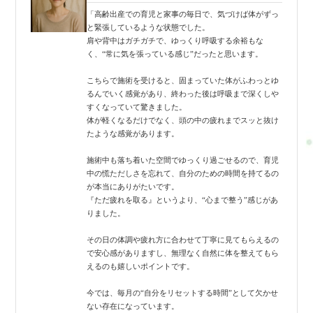
「高齢出産での育児と家事の毎日で、気づけば体がずっ
と緊張しているような状態でした。
肩や背中はガチガチで、ゆっくり呼吸する余裕もな
く、“常に気を張っている感じ”だったと思います。
こちらで施術を受けると、固まっていた体がふわっとゆ
るんでいく感覚があり、終わった後は呼吸まで深くしや
すくなっていて驚きました。
体が軽くなるだけでなく、頭の中の疲れまでスッと抜け
たような感覚があります。
施術中も落ち着いた空間でゆっくり過ごせるので、育児
中の慌ただしさを忘れて、自分のための時間を持てるの
が本当にありがたいです。
『ただ疲れを取る』というより、“心まで整う”感じがあ
りました。
その日の体調や疲れ方に合わせて丁寧に見てもらえるの
で安心感がありますし、無理なく自然に体を整えてもら
えるのも嬉しいポイントです。
今では、毎月の“自分をリセットする時間”として欠かせ
ない存在になっています。