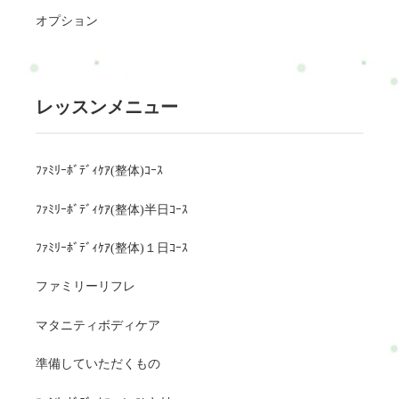
オプション
レッスンメニュー
ﾌｧﾐﾘｰﾎﾞﾃﾞｨｹｱ(整体)ｺｰｽ
ﾌｧﾐﾘｰﾎﾞﾃﾞｨｹｱ(整体)半日ｺｰｽ
ﾌｧﾐﾘｰﾎﾞﾃﾞｨｹｱ(整体)１日ｺｰｽ
ファミリーリフレ
マタニティボディケア
準備していただくもの