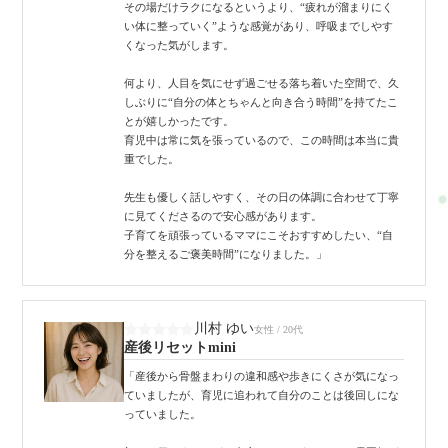
その場だけラクになるというより、“疲れが溜まりにく
い体に整っていく”ような感覚があり、呼吸までしやす
くなった気がします。
何より、人目を気にせず過ごせる落ち着いた空間で、久
しぶりに“自分の体とちゃんと向き合う時間”を持てたこ
とが嬉しかったです。
育児中は常に気を張っているので、この時間は本当に貴
重でした。
先生も優しく話しやすく、その日の体調に合わせて丁寧
に見てくださるので安心感があります。
子育てを頑張っているママにこそおすすめしたい、“自
分を整えるご褒美時間”になりました。」
川村 ゆい
女性 / 20代
産後リセットmini
「産後から骨盤まわりの違和感や歩きにくさが気になっ
ていましたが、育児に追われて自分のことは後回しにな
っていました。