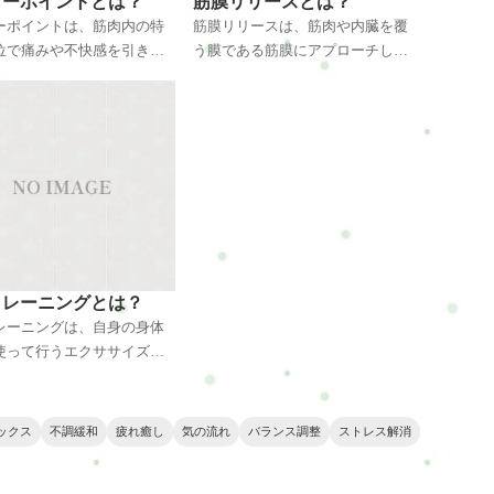
ガーポイントとは？
筋膜リリースとは？
ーポイントは、筋肉内の特
筋膜リリースは、筋肉や内臓を覆
位で痛みや不快感を引き起
う膜である筋膜にアプローチし、
イントのことです。ストレ
緊張やこりを緩和する手法です。
度の使用によって筋肉が硬
指や手を使って筋膜に働きかける
、トリガーポイントが発生
ことで、コリの原因を取り除き、
。マッサージやストレッチ
血液やリンパの流れを促進しま
て緩和され、痛みの原因を
す。緊張が解けることで身体のバ
くことで、快適な日常生活
ランスが整い、軽やかな感覚を実
戻せます。
感できます。
トレーニングとは？
レーニングは、自身の身体
使って行うエクササイズの
す。ジムや器具不要で、ど
簡単に取り組むことができ
プッシュアップやスクワッ
ックス
不調緩和
疲れ癒し
気の流れ
バランス調整
ストレス解消
の基本動作から、さまざま
エーションがあり、筋力や