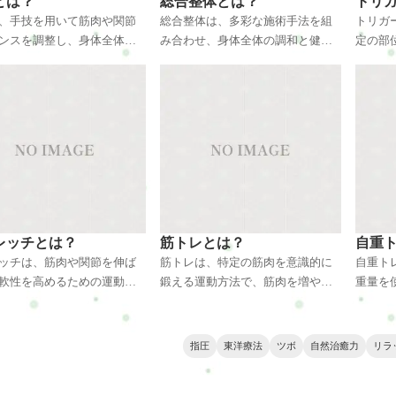
とは？
総合整体とは？
トリ
、手技を用いて筋肉や関節
総合整体は、多彩な施術手法を組
トリガ
ンスを調整し、身体全体の
み合わせ、身体全体の調和と健康
定の部
促進する療法です。痛みや
を促進する方法です。整体、スト
こすポ
原因を解消し、自然治癒力
レッチ、指圧などが組み合わさ
スや過
る効果があります。柔らか
り、筋肉や関節の緊張を緩和し、
くなり
で施術され、リラックスし
血流を改善します。痛みや不調の
します
体の調和を取り戻すことが
根本原因にアプローチし、自然治
によっ
す。
癒力を高める効果があります。
取り除
個々のニーズに合わせた施術で、
を取り
心身の調和を取り戻すお手伝いを
いたします。
レッチとは？
筋トレとは？
自重
ッチは、筋肉や関節を伸ば
筋トレは、特定の筋肉を意識的に
自重ト
軟性を高めるための運動方
鍛える運動方法で、筋肉を増やす
重量を
。日常生活や運動によって
ことや強化することを目指しま
ことで
筋肉を伸ばし、身体のバラ
す。適切な負荷をかけて行うこと
こでも
整える効果があります。筋
で、代謝が上がり脂肪燃焼効果も
ます。
指圧
東洋療法
ツボ
自然治癒力
リラ
軟性が向上することで、怪
期待できます。筋肉の強化は身体
トなど
みの予防、リラックス効果
のバランスや姿勢改善にも寄与
なバリ