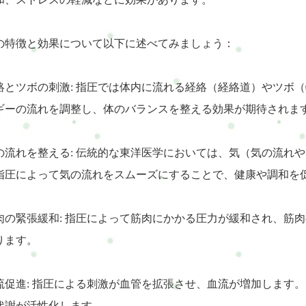
の特徴と効果について以下に述べてみましょう：
 経絡とツボの刺激: 指圧では体内に流れる経絡（経絡道）やツ
ギーの流れを調整し、体のバランスを整える効果が期待されま
 気の流れを整える: 伝統的な東洋医学においては、気（気の流
指圧によって気の流れをスムーズにすることで、健康や調和を
 筋肉の緊張緩和: 指圧によって筋肉にかかる圧力が緩和され、
ります。
 血流促進: 指圧による刺激が血管を拡張させ、血流が増加しま
代謝が活性化します。