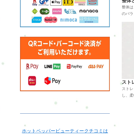
整体
整体は
のバラ
健康を
不調の
を高め
な手法
ながら
できま
スト
ストレ
し、柔
法です
縮んだ
ンスを
肉の柔
我や痛
ホットペッパービューティークチコミは