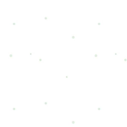
得られます。
し、健康的な体を手に入れる一つ
持久力
の手段です。
待でき