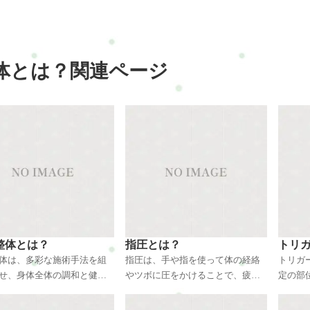
体とは？関連ページ
整体とは？
指圧とは？
トリ
体は、多彩な施術手法を組
指圧は、手や指を使って体の経絡
トリガ
せ、身体全体の調和と健康
やツボに圧をかけることで、疲れ
定の部
する方法です。整体、スト
や不調を緩和し、全身のバランス
こすポ
、指圧などが組み合わさ
を整える東洋の伝統療法です。気
スや過