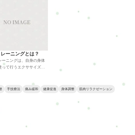
、トリガーポイントが発生
ことで、コリの原因を取り除き、
。マッサージやストレッチ
血液やリンパの流れを促進しま
て緩和され、痛みの原因を
す。緊張が解けることで身体のバ
くことで、快適な日常生活
ランスが整い、軽やかな感覚を実
戻せます。
感できます。
トレーニングとは？
レーニングは、自身の身体
使って行うエクササイズの
す。ジムや器具不要で、ど
簡単に取り組むことができ
プッシュアップやスクワッ
整
手技療法
痛み緩和
健康促進
身体調整
筋肉リラクゼーション
の基本動作から、さまざま
エーションがあり、筋力や
、柔軟性を鍛える効果が期
ます。