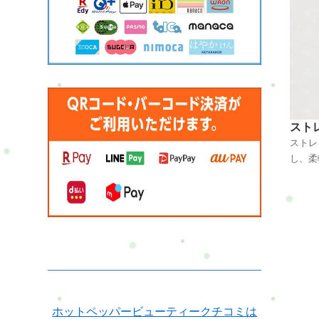
り、筋
血流を
根本原
癒力を
個々の
心身の
いたし
スト
ストレ
し、柔
法です
縮んだ
ンスを
肉の柔
我や痛
などが
ホットペッパービューティークチコミは