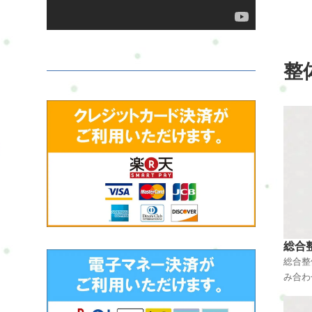
整
総合
総合整
み合わ
を促進
レッチ