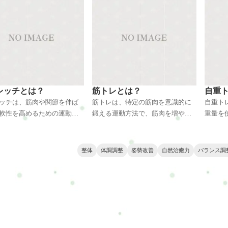
肉や関節の緊張を緩和し、
の流れを活性化し、自然治癒力を
くなり
改善します。痛みや不調の
高める効果があり、ストレス解消
します
因にアプローチし、自然治
やリラックスにも効果的です。
によっ
高める効果があります。
取り除
ニーズに合わせた施術で、
を取り
調和を取り戻すお手伝いを
ます。
レッチとは？
筋トレとは？
自重
ッチは、筋肉や関節を伸ば
筋トレは、特定の筋肉を意識的に
自重ト
軟性を高めるための運動方
鍛える運動方法で、筋肉を増やす
重量を
。日常生活や運動によって
ことや強化することを目指しま
ことで
筋肉を伸ばし、身体のバラ
す。適切な負荷をかけて行うこと
こでも
整える効果があります。筋
で、代謝が上がり脂肪燃焼効果も
ます。
整体
体調調整
姿勢改善
自然治癒力
バランス調
軟性が向上することで、怪
期待できます。筋肉の強化は身体
トなど
みの予防、リラックス効果
のバランスや姿勢改善にも寄与
なバリ
得られます。
し、健康的な体を手に入れる一つ
持久力
の手段です。
待でき