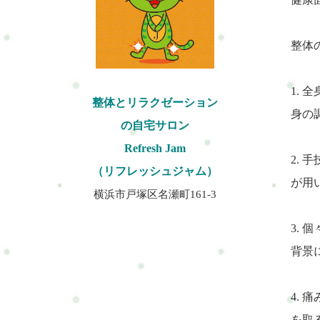
整体
1.
整体とリラクゼーション
身の
の自宅サロン
Refresh Jam
2.
（リフレッシュジャム）
が用
横浜市戸塚区名瀬町161-3
3.
背景
4.
を取