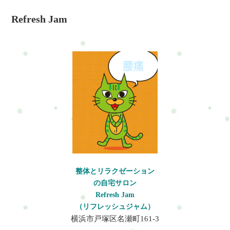
体師の視点で解説します。横
Refresh Jam
浜・戸塚で体の不調に悩む方に
も役立つ内容です。
整体とリラクゼーション
の自宅サロン
Refresh Jam
（リフレッシュジャム）
横浜市戸塚区名瀬町161-3