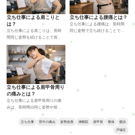
点からわかりやすく解説しま
や体の変化、改善方法を整体師
す。横浜・戸塚エリアで頭痛や
の視点で分かりやすく解説しま
肩こりに悩む方にも参考になる
す。横浜・戸塚エリアで体の不
立ち仕事による肩こりと
立ち仕事による腰痛とは？
内容です。
調に悩む方にも参考になる内容
は？
立ち仕事による腰痛は、長時間
です。
立ち仕事による肩こりは、長時
同じ姿勢で立ち続けることで腰
間同じ姿勢を続けることで首や
や骨盤周囲の筋肉に負担がかか
肩周囲の筋肉が緊張し、血流が
り起こりやすくなります。販売
低下して起こりやすくなりま
職や調理、接客業などに多い腰
す。販売職や調理、接客業など
の不調の原因と改善方法を整体
で肩こりを感じやすい方へ、原
師の視点で解説します。横浜・
因と改善方法を整体師の視点で
戸塚周辺で腰痛に悩む方にも役
分かりやすく解説します。横浜
立つ内容です。
や戸塚で不調に悩む方にも役立
立ち仕事による肩甲骨周り
つ内容です。
の痛みとは？
立ち仕事による肩甲骨周りの痛
みは、長時間の同じ姿勢や前か
がみ作業によって肩甲骨周囲の
筋肉が緊張し起こりやすくなり
立ち仕事
背中の痛み
姿勢改善
僧帽筋
肩甲骨
整体
横浜
ます。接客や調理、販売などに
戸塚区
多い不調の原因と改善方法を整