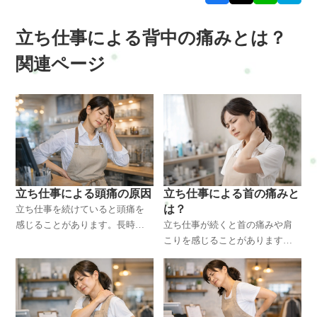
立ち仕事による背中の痛みとは？
関連ページ
立ち仕事による頭痛の原因
立ち仕事による首の痛みと
は？
立ち仕事を続けていると頭痛を
感じることがあります。長時間
立ち仕事が続くと首の痛みや肩
の立ち姿勢や首・肩の筋肉の緊
こりを感じることがあります。
張は血流を低下させ、頭痛を引
長時間の同じ姿勢や前かがみ姿
き起こす原因になります。僧帽
勢が原因となり、首や肩の筋肉
筋や肩甲挙筋との関係や体に起
に大きな負担がかかります。立
こる変化、改善方法を整体の視
ち仕事で起こる首の痛みの原因