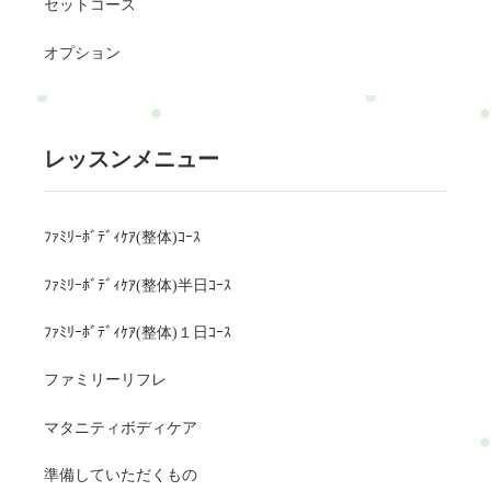
セットコース
オプション
レッスンメニュー
ﾌｧﾐﾘｰﾎﾞﾃﾞｨｹｱ(整体)ｺｰｽ
ﾌｧﾐﾘｰﾎﾞﾃﾞｨｹｱ(整体)半日ｺｰｽ
ﾌｧﾐﾘｰﾎﾞﾃﾞｨｹｱ(整体)１日ｺｰｽ
ファミリーリフレ
マタニティボディケア
準備していただくもの