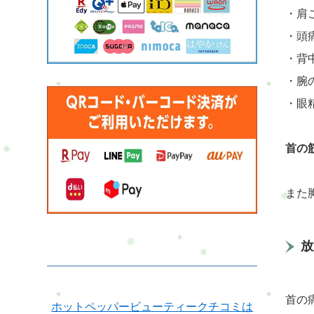
・肩
・頭
・背
・腕
・眼
首の
また
放
首の
ホットペッパービューティークチコミは