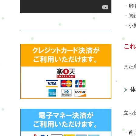
・肩
・胸
・小
これ
また
体
立ち
・首