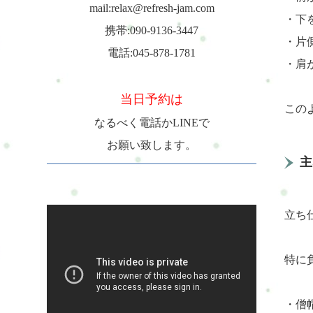
mail:relax@refresh-jam.com
・下
携帯:090-9136-3447
・片
電話:045-878-1781
・肩
当日予約は
この
なるべく電話かLINEで
お願い致します。
主
立ち
特に
・僧