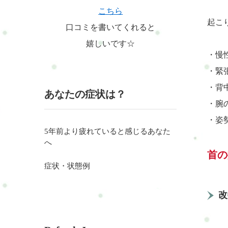
こちら
起こ
口コミを書いてくれると
嬉しいです☆
・慢
・緊
・背
あなたの症状は？
・腕
・姿
5年前より疲れていると感じるあなた
へ
首の
症状・状態例
改