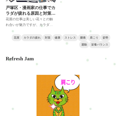
理、運動、栄養バランスなど、
戸塚区・漫画家の仕事でカ
カラダもココロも輝くための情
ラダが疲れる原因と対策・
報を提供します。
改善方法とは？
花屋の仕事は美しい花々との触
れ合いが魅力ですが、カラダへ
の負担も少なくありません。長
時間の立ち仕事、花束制作、重
花屋
カラダの疲れ
対策
健康
ストレス
腰痛
肩こり
姿勢
い荷物の運搬などが原因で腰痛
運動
栄養バランス
や肩こり、ストレスが蓄積しや
すくなります。このページで
Refresh Jam
は、花屋の方々に向けて、健康
と美しさを同時に保つための対
策と改善方法をご紹介します。
正しい姿勢の保持、ストレス管
理、運動、栄養バランスなど、
カラダもココロも輝くための情
報を提供します。