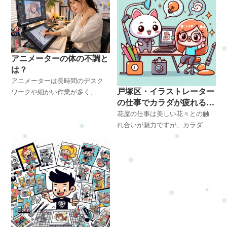
アニメーターの体の不調と
は？
アニメーターは長時間のデスク
戸塚区・イラストレーター
ワークや細かい作業が多く、首
の仕事でカラダが疲れる原
こり・肩こり・腰痛・眼精疲労
因と対策・改善方法とは？
花屋の仕事は美しい花々との触
などの体の不調が起こりやすい
れ合いが魅力ですが、カラダへ
職業です。作業姿勢による体へ
の負担も少なくありません。長
の負担や筋肉の変化、整体師の
時間の立ち仕事、花束制作、重
視点から改善方法を分かりやす
い荷物の運搬などが原因で腰痛
く解説します。横浜・戸塚エリ
や肩こり、ストレスが蓄積しや
アで体のケアを考えている方に
すくなります。このページで
も参考になる内容です。
は、花屋の方々に向けて、健康
と美しさを同時に保つための対
策と改善方法をご紹介します。
正しい姿勢の保持、ストレス管