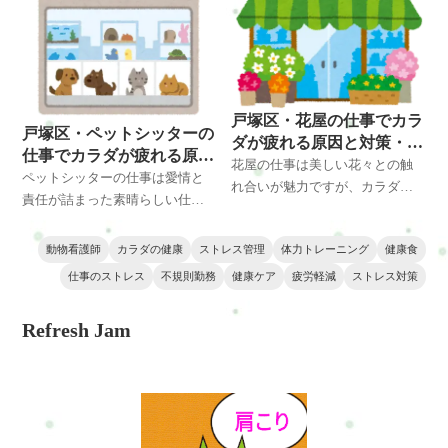
状を軽減し、健康を維持するた
疲れや不調を軽減し、健康を保
めの効果的な対策と改善方法を
つための効果的な対策と改善方
ご紹介します。正しい姿勢の保
法を詳しく解説します。正しい
持からストレス管理、適切な栄
姿勢の保持、トリミング技術の
養まで、カラダもココロも健康
アップデート、ストレス管理か
に保つための情報を提供しま
戸塚区・花屋の仕事でカラ
らカラダのケアまで、カラダも
戸塚区・ペットシッターの
す。
ダが疲れる原因と対策・改
ココロもバランス良くケアしま
仕事でカラダが疲れる原因
善方法とは？
花屋の仕事は美しい花々との触
しょう。
と対策・改善方法とは？
ペットシッターの仕事は愛情と
れ合いが魅力ですが、カラダへ
責任が詰まった素晴らしい仕事
の負担も少なくありません。長
ですが、その一方でカラダに負
時間の立ち仕事、花束制作、重
担をかけることがあります。こ
動物看護師
カラダの健康
ストレス管理
体力トレーニング
健康食
い荷物の運搬などが原因で腰痛
のページでは、腰痛、肩こり、
や肩こり、ストレスが蓄積しや
仕事のストレス
不規則勤務
健康ケア
疲労軽減
ストレス対策
ストレスなどのカラダの不調に
すくなります。このページで
対する原因と、姿勢の改善、ス
は、花屋の方々に向けて、健康
Refresh Jam
トレス管理、適切な運動、健康
と美しさを同時に保つための対
な食事などの対策方法を紹介し
策と改善方法をご紹介します。
ます。ペットシッターの日常を
正しい姿勢の保持、ストレス管
より快適にし、ペットとの素晴
理、運動、栄養バランスなど、
らしい瞬間を存分に楽しむため
カラダもココロも輝くための情
のヒントが詰まっています。