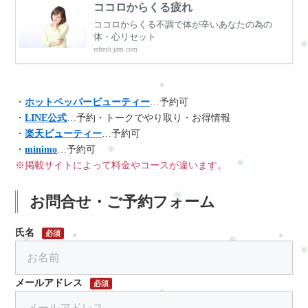
ココロからくる疲れ
ココロからくる不調で体が辛いあなたの為の
体・心リセット
refresh-jam.com
・
ホットペッパービューティー
…予約可
・
LINE公式
…予約・トークでやり取り・お得情報
・
楽天ビューティー
…予約可
・
minimo
…予約可
※掲載サイトによって料金やコースが違います。
お問合せ・ご予約フォーム
氏名
必須
メールアドレス
必須