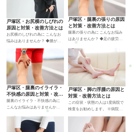
に
戸塚区・腿裏の張りの原因
戸塚区・お尻横のしびれの
と対策・改善方法とは
原因と対策・改善方法とは
腿裏の張りの為に こんなお悩み
お尻横のしびれの為に こんなお
はありませんか？ ◆足の疲労感
悩みはありませんか？ ◆腰が痛
で悩んでいる ◆歩くのも辛いと
くて動きに制限があり悩んでい
きがあるので悩んでいる ◆慢性
る ◆歩くのも辛いときがあるの
化しそうで悩んでいる ◆仕事に
で悩んでいる ◆慢性化しそうで
支障がでて悩んでいる ◆生
悩んでいる ◆仕事に支障がでて
戸塚区・腿裏のイライラ・
戸塚区・脚の浮腫の原因と
不快感の原因と対策・改善
対策・改善方法とは
方法とは
腿裏のイライラ・不快感の為に
この症状・状態の人は1度病院で
こんなお悩みはありませんか？
検査をお勧めします。 ※病院で
◆足の疲労感で悩んでいる ◆歩
問題がなかった場合はいらして
くのも辛いときがあるので悩ん
ください(^^)/ 脚の浮腫の為に こ
でいる ◆慢性化しそうで悩んで
んなお悩みはありませんか？ ◆