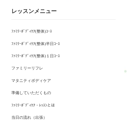
レッスンメニュー
ﾌｧﾐﾘｰﾎﾞﾃﾞｨｹｱ(整体)ｺｰｽ
ﾌｧﾐﾘｰﾎﾞﾃﾞｨｹｱ(整体)半日ｺｰｽ
ﾌｧﾐﾘｰﾎﾞﾃﾞｨｹｱ(整体)１日ｺｰｽ
ファミリーリフレ
マタニティボディケア
準備していただくもの
ﾌｧﾐﾘｰﾎﾞﾃﾞｨｹｱ・ﾚｯｽﾝとは
当日の流れ（出張）