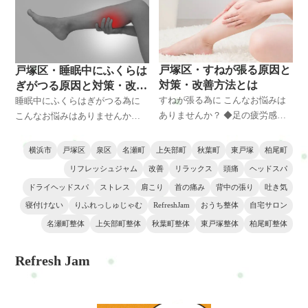
◆慢性化しそうで悩んでいる ◆
慢性化しそうで悩んでいる ◆仕
仕事に支障がでて悩んでいる
事に支障がでて悩んでいる
戸塚区・すねが張る原因と
戸塚区・睡眠中にふくらは
対策・改善方法とは
ぎがつる原因と対策・改善
方法とは
すねが張る為に こんなお悩みは
睡眠中にふくらはぎがつる為に
ありませんか？ ◆足の疲労感で
こんなお悩みはありませんか？
悩んでいる ◆睡眠の質が下がっ
◆足の疲労感で悩んでいる ◆睡
て悩んでいる ◆慢性化しそうで
眠の質が下がって悩んでいる ◆
横浜市
戸塚区
泉区
名瀬町
上矢部町
秋葉町
東戸塚
柏尾町
悩んでいる ◆仕事に支障がでて
慢性化しそうで悩んでいる ◆仕
リフレッシュジャム
改善
リラックス
頭痛
ヘッドスパ
悩んでいる ◆生活・育児に
事に支障がでて悩んでいる
ドライヘッドスパ
ストレス
肩こり
首の痛み
背中の張り
吐き気
寝付けない
りふれっしゅじゃむ
RefreshJam
おうち整体
自宅サロン
名瀬町整体
上矢部町整体
秋葉町整体
東戸塚整体
柏尾町整体
Refresh Jam