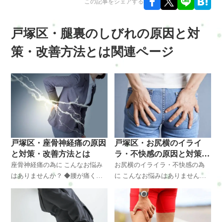
この記事をシェアする
戸塚区・腿裏のしびれの原因と対
策・改善方法とは関連ページ
戸塚区・座骨神経痛の原因
戸塚区・お尻横のイライ
と対策・改善方法とは
ラ・不快感の原因と対策・
改善方法とは
座骨神経痛の為に こんなお悩み
お尻横のイライラ・不快感の為
はありませんか？ ◆腰が痛くて
に こんなお悩みはありません
動きに制限があり悩んでいる ◆
か？ ◆腰が痛くて動きに制限が
歩くのも辛いときがあるので悩
あり悩んでいる ◆歩くのも辛い
んでいる ◆慢性化しそうで悩ん
ときがあるので悩んでいる ◆慢
でいる ◆仕事に支障がでて悩ん
性化しそうで悩んでいる ◆仕事