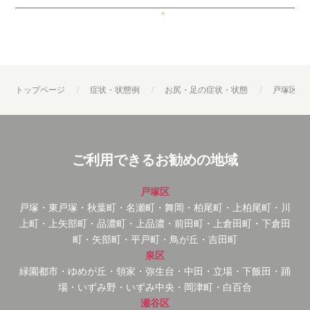
トップページ
症状・状態例
お尻・足の症状・状態
戸塚区・
ご利用できるお勧めの地域
戸塚区
戸塚・東戸塚・秋葉町・名瀬町・舞岡・柏尾町・上柏尾町・川
上町・上矢部町・品濃町・上品濃・前田町・上倉田町・下倉田
町・矢部町・平戸町・鳥が丘・吉田町
泉区
緑園都市・ゆめが丘・領家・弥生台・中田・立場・下飯田・踊
場・いずみ野・いずみ中央・岡津町・白百合
瀬谷区