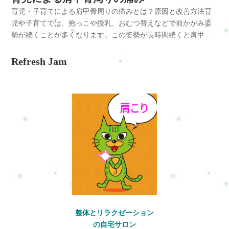
肩こりや腰痛など日常生活で起こりやすい不調のケアを通し
みには、次のような原因があります。・長時間の抱っこ・授乳
りに悩んでいる方は、我慢しすぎる前に体の状態を見直してみ
ながることがあります。さらに、骨盤のバランスが崩れると腰
る重要なポイントです。整体で出来ること 整体では、肩や首、
育児・子育てによる肩甲骨周りの痛みとは？原因と改善方法育
て、今の生活や仕事を続けられるカラダとココロづくりをサポ
で前かがみになる姿勢・おむつ替えで中腰姿勢が続く・床での
ることがおすすめです。横浜市戸塚区で体の不調にお悩みの方
痛だけでなく次のような不調につながることもあります。・腰
背中の筋肉の緊張をやわらげながら姿勢のバランスを整えてい
児や子育てでは、抱っこや授乳、おむつ替えなどで前かがみ姿
ートしています。よくある質問Q: 育児中の首こりはよくあるこ
育児が多い・スマホを見る時間が増える・睡眠不足による筋肉
は、整体・自宅サロンRefresh Jamへお気軽にご相談ください。
のだるさ・お尻の張り・足の疲れ・背中の張り・姿勢の崩れ・
きます。育児による肩こりは肩だけでなく、背中や骨盤のバラ
勢が続くことが多くなります。この姿勢が長時間続くと肩甲骨
とですか？A：はい、抱っこや授乳などで前かがみ姿勢が増える
疲労背中の痛みと関係する主な筋肉には、僧帽筋、菱形筋、広
肩こりや腰痛など日常生活で起こりやすい不調のケアを通し
疲れやすさ腰痛は腰だけの問題ではなく、骨盤や姿勢のバラン
ンスも関係することが多いため、全身の状態を見ながら施術を
まわりの筋肉が緊張し、背中の張りや痛みを感じやすくなりま
ため、育児中は首こりを感じやすくなります。特に睡眠不足が
背筋などがあります。僧帽筋は首から背中に広がる筋肉で、肩
て、今の生活や仕事を続けられるカラダとココロづくりをサポ
ス全体が関係していることが多いです。放置するとどうなる育
行います。僧帽筋や肩甲挙筋、小胸筋などの緊張を緩めること
す。育児による肩甲骨周りの痛みは、猫背姿勢や腕を前に出す
Refresh Jam
続くと筋肉の回復が追いつかず、コリが強くなることがありま
や背中の姿勢を支える役割があります。菱形筋は肩甲骨を内側
ートしています。よくある質問 Q: 育児中の頭痛は肩こりが原因
児による腰痛をそのままにしていると、次のような不調につな
で肩甲骨の動きが改善し、肩に負担のかかりにくい姿勢へと整
動作が続くことで肩甲骨周辺の筋肉が疲労することが主な原因
す。Q: 首が痛いときは温めた方がいいですか？A：筋肉のコリ
に引く筋肉で、猫背姿勢が続くと弱くなりやすい筋肉です。広
ですか？ A：肩こりや首こりが大きく関係していることは多い
がることがあります。・慢性的な腰痛・坐骨まわりの痛み・股
えていきます。育児中は自分の体のケアを後回しにしがちです
です。育児・子育てによる肩甲骨周りの痛みとは肩甲骨は背中
が原因の場合は温めることで血流がよくなり、痛みが軽くなる
背筋は背中から腕につながる筋肉で、抱っこ動作で負担がかか
です。特に抱っこや授乳で僧帽筋や肩甲挙筋が緊張すると、後
関節の違和感・足のだるさ・姿勢の悪化・疲れやすさ特に抱っ
が、体を整えることで日常生活の動きが楽になります。横浜や
の中央にある骨で、腕や肩の動きに深く関わっています。育児
ことがあります。蒸しタオルや入浴で首や肩を温めるのがおす
りやすくなります。体に起こる変化背中の筋肉に負担が続く
頭部からこめかみにかけて頭痛が出やすくなります。ただし睡
こや中腰姿勢が続く育児では、腰の筋肉が回復する前に負担が
戸塚、戸塚区で育児による肩こりや体の不調に悩んでいる方
では赤ちゃんを抱っこしたり、前かがみでお世話をすることが
すめです。Q: 育児中でも整体を受けても大丈夫ですか？A：体
と、肩甲骨の動きが悪くなり背中全体が硬くなります。猫背姿
眠不足や自律神経の乱れも重なるため、複数の要因を考えるこ
かかり続けてしまいます。その結果、腰痛が慢性化してしまう
は、無理を続ける前に体の状態を見直してみることも大切で
多いため、肩甲骨が外側に広がりやすくなります。この状態が
調に問題がなければ施術を受けることは可能です。育児による
勢が続くと胸が縮み、背中の筋肉が常に伸ばされた状態になり
とが大切です。Q: 子育てによる頭痛はストレッチで改善できま
こともあります。改善方法育児による腰痛を改善するために
す。横浜市戸塚区で体の不調にお悩みの方は、整体・自宅サロ
続くと肩甲骨を支える筋肉が常に引っ張られ、痛みや張りを感
首や肩の負担を整えることで、日常生活の体の動きが楽になる
ます。この状態が続くと、背中の筋肉は疲労しやすくなり、張
すか？A：軽い頭痛であれば、胸の前を開くストレッチや肩甲骨
は、腰だけをケアするのではなく姿勢や体の使い方を見直すこ
ンRefresh Jamへお気軽にご相談ください。肩こりや腰痛など日
じやすくなります。肩甲骨の動きが悪くなると、肩こりや背中
ことがあります。まとめ 育児や子育てによる首の痛みやコリ
りや痛みとして感じるようになります。さらに背中の筋肉が硬
を動かす体操で楽になることがあります。前かがみ姿勢による
とが大切です。・抱っこするときは膝を使って持ち上げる・腰
常生活で起こりやすい不調のケアを通して、今の生活や仕事を
の痛み、首こりなどの不調につながることもあります。主な原
は、抱っこや授乳などの前かがみ姿勢、睡眠不足、精神的緊張
くなると、次のような不調につながることもあります。・肩こ
筋肉の緊張が原因の場合は特に有効です。ただし無理に首を強
だけで持ち上げない・左右どちらかに偏らないよう抱っこす
続けられるカラダとココロづくりをサポートしています。よく
因育児中の肩甲骨周りの痛みには、次のような原因が関係して
などが重なることで起こりやすくなります。首や肩の筋肉、と
り・首こり・呼吸が浅くなる・疲れやすさ・頭痛背中の痛みは
く回したり伸ばしたりすると悪化することもあるため、やさし
る・床ではなく椅子を使う・骨盤を立てて座る・腰を反らしす
ある質問Q: 育児中はなぜ肩こりが起こりやすいのですか？A：
います。・長時間の抱っこ・授乳で前かがみ姿勢になる・スマ
くに僧帽筋や肩甲挙筋、小胸筋の緊張が強くなると血流が低下
姿勢の崩れによって起こることが多く、肩甲骨の動きが重要な
く行うことが大切です。Q: 整体は育児中の頭痛にも向いていま
ぎない姿勢を意識する・股関節を軽く動かすストレッチを行う
抱っこや授乳などで肩や背中の筋肉が長時間働き続けるためで
ホを見る時間が増える・猫背姿勢が続く・肩をすくめるクセ・
し、痛みやコリが慢性化することがあります。日常の姿勢を見
ポイントになります。放置するとどうなる背中の痛みをそのま
すか？A：育児中の頭痛は、首や肩だけでなく背中や骨盤のバラ
おすすめなのは、腰だけを伸ばすストレッチではなく、股関節
す。さらに前かがみ姿勢や睡眠不足が重なることで、筋肉の疲
睡眠不足による筋肉疲労肩甲骨周りの痛みと関係する主な筋肉
直し、胸を開くストレッチや肩甲骨を動かすセルフケアを取り
まにしていると、体のバランスが崩れ次のような不調につなが
ンスも関係するため、全身を見ながら整える整体と相性がよい
やお尻の筋肉を動かすことです。股関節が硬くなると腰で動き
労が回復しにくくなります。Q: 肩こりはストレッチで改善しま
には、僧帽筋、菱形筋、小胸筋などがあります。僧帽筋は首か
整体とリラクゼーション
入れることで負担を減らすことができます。横浜・戸塚・戸塚
ることがあります。・慢性的な背中の張り・肩こり・首こり・
場合があります。慢性的な肩こりや姿勢の崩れがある方は、日
を補おうとするため、腰の負担が増えてしまいます。腰痛の改
すか？A：肩甲骨を動かすストレッチや胸を開くストレッチは、
ら背中に広がる筋肉で、肩や肩甲骨を支える役割があります。
の自宅サロン
区で育児による体の不調に悩んでいる方は、早めのケアを意識
頭痛・姿勢の悪化・疲れやすさ育児中は抱っこや授乳など同じ