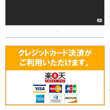
います。無理なく、安心して選んでくださいね。#ui-datepicker-
div{z-index:10000 !important;}.ui-datepicker-calendar th,.ui-
datepicker-calendar td{min-width:unset !important;}select.ui-
datepicker-year,select.ui-datepicker-month{height:2em
!important;gap:5px;}span.del + span.del{display:none !important;}お
問合せ・ご予約フォーム内容の確認以下の内容で送信します。
よろしいですか？氏名必須メールアドレス必須お問い合わせ内
容必須お問い合わせ内容によっては回答できない場合もござい
ますのであらかじめご了承ください。プライバシーポリシーに
ご同意の上、お問い合わせ内容の確認に進んでください。