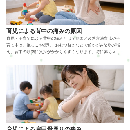
が多く、中腰姿勢が続くことが大きな原因になります。また、
こりやすくなります。体に起こる変化 肩こりが続くと肩だけで
中の首の負担を減らすには、日常生活の姿勢や体の使い方を少
くる・1日数回、首や胸の前を軽く伸ばす・スマホを見る位置を
子どもを抱き上げるときに腰だけで持ち上げる動作を繰り返す
なく、体全体に影響が広がることがあります。まず、肩の筋肉
し工夫することが大切です。・抱っこは左右を交互に使う・授
少し高くする・短時間でも座って休む時間を確保するおすすめ
と、腰椎周囲の筋肉が緊張しやすくなります。特に育児では
が硬くなると血流が低下し、疲労物質が溜まりやすくなりま
乳時はクッションを使う・スマホを見る位置を少し高くする・
のセルフケアは、胸の前を開くストレッチと肩甲骨まわりを動
「急に抱き上げる」「片側で抱っこする」などの動作が多く、
す。その結果、肩の重だるさや痛みだけでなく、首こりや頭痛
肩甲骨を軽く動かす体操を行う・胸の前を伸ばすストレッチ・
かす運動です。小胸筋が硬くなると巻き肩が強まり、首への負
腰のバランスが崩れやすくなります。主な原因育児中の腰痛に
につながることもあります。さらに、小胸筋の緊張によって肩
育児による背中の痛みの原因
短時間でも体を休める首だけを強く回すストレッチは逆に負担
担が増えるため、胸を広げる意識はとても重要です。また、首
は、次のような原因が関係しています。・抱っこを長時間続け
が前に出る巻き肩姿勢になると、胸郭出口付近が圧迫され、肩
になることもあるため、肩甲骨や胸まわりを動かすセルフケア
育児・子育てによる背中の痛みとは？原因と改善方法育児や子
だけを無理に回すよりも、肩をすくめて下ろす動作や、肩甲骨
る・おむつ替えで前かがみになる・子どもを急に持ち上げる・
や腕のだるさ、手のしびれを感じる場合もあります。肩こりは
がおすすめです。胸を開くストレッチや肩甲骨を動かす運動
育て中は、抱っこや授乳、おむつ替えなどで前かがみ姿勢が増
をゆっくり寄せる動作のほうが負担を減らしやすいこともあり
床での遊びが多い・片側抱っこが続く・睡眠不足による筋肉疲
肩だけの問題ではなく、首や背中、姿勢全体のバランスの崩れ
は、首の負担を減らすセルフケアとして効果的です。整体で出
え、背中の筋肉に負担がかかりやすくなります。特に赤ちゃん
ます。育児中は完璧なセルフケアよりも、1回1分でも続けられ
労・産後の骨盤バランスの変化特に腰痛と関係する筋肉には、
と深く関係しています。放置するとどうなる 肩こりを我慢した
来ること 整体では、首や肩の筋肉の緊張をやわらげながら、姿
を抱っこする動作では腕を前に出す姿勢になりやすく、背中が
るケアを習慣にすることが改善の近道です。整体で出来ること
脊柱起立筋や腰方形筋、腸腰筋などがあります。脊柱起立筋は
まま育児を続けると、次のような不調につながることがありま
勢のバランスを整えていきます。育児による首こりは、首だけ
丸くなることで筋肉が緊張しやすくなります。育児による背中
整体では、育児で負担が集中しやすい首・肩・背中・骨盤まわ
背骨を支える筋肉で、長時間の前かがみ姿勢で負担がかかりま
す。・首こり・頭痛・背中の張り・腕のだるさ・集中力の低
ではなく背中や骨盤のバランスも関係することが多いため、全
の痛みは、長時間の抱っこや猫背姿勢によって背中の筋肉が疲
りのバランスを整え、筋肉の緊張をやわらげていきます。特に
す。腰方形筋は腰の左右バランスを支える筋肉で、片側抱っこ
下・自律神経の乱れ育児中は休息時間が少ないため、筋肉の疲
身の状態を見ながら施術を行うことが大切です。僧帽筋や肩甲
労し、血流が低下することで起こりやすくなります。育児・子
僧帽筋、肩甲挙筋、小胸筋などの硬さが強い場合は、姿勢全体
が続くと緊張しやすくなります。腸腰筋は姿勢を安定させる筋
労が回復しないまま負担が蓄積し、肩こりが慢性化しやすくな
挙筋、小胸筋の緊張を緩めることで首の動きが改善し、負担の
育てによる背中の痛みとは育児による背中の痛みは、肩甲骨ま
を見ながら調整することで頭痛の出にくい状態を目指します。
肉で、長時間座る姿勢や前かがみ姿勢で硬くなりやすい筋肉で
ります。改善方法 育児中の肩こりを改善するには、日常生活の
かかりにくい姿勢に整えていきます。育児中は自分の体のケア
わりや背中の筋肉に負担が集中することで起こります。特に抱
また、頭痛がある方は肩だけをほぐせばよいわけではありませ
す。体に起こる変化育児による腰痛では、腰の筋肉が緊張する
中で肩や背中の負担を減らす工夫が大切です。・抱っこは左右
を後回しにしやすいですが、体を整えることで日常の育児も少
っこや授乳では、腕を前に出した状態が続くため、背中の筋肉
ん。呼吸の浅さ、胸郭の動き、骨盤の傾きなども影響するた
だけでなく骨盤や背骨のバランスにも変化が起こります。前か
交互に行う・授乳時はクッションを使用する・肩甲骨を動かす
し楽になります。横浜や戸塚、戸塚区で育児による首の痛みや
が常に引っ張られるような状態になります。その結果、背中の
め、全身のつながりを見て施術することが大切です。育児中の
がみ姿勢が続くと骨盤が後ろに傾きやすくなり、腰の自然なカ
ストレッチ・胸の前を伸ばすストレッチ・スマホを見る位置を
コリに悩んでいる方は、無理を続ける前に体の状態を見直して
筋肉が緊張し、張りや痛みを感じやすくなります。背中の痛み
方は自分の体のケアを後回しにしやすいですが、体の負担を整
ーブが失われやすくなります。すると背中や腰の筋肉が常に緊
高くする・短時間でも休息を取る特に肩甲骨を動かす運動は、
みることも大切です。横浜市戸塚区で体の不調にお悩みの方
は肩こりや首こりとも関係しており、姿勢の崩れによって体全
えることは、毎日の育児を少しでも楽に続けるために大切なケ
張し、疲労が抜けにくい状態になります。腰のカーブが崩れる
肩周囲の血流を改善しやすく、肩こりの予防にも効果的です。
は、整体・自宅サロンRefresh Jamへお気軽にご相談ください。
体に負担が広がることがあります。主な原因育児中の背中の痛
アです。横浜や戸塚、戸塚区で育児による頭痛や肩こり、首こ
と、腰だけでなく背中や肩にも負担が広がり、全身の疲れにつ
育児による肩甲骨周りの痛み
肩甲骨を動かす習慣を作ることは、育児による肩こりを軽減す