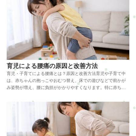
スマホを見ながらの育児・寝不足による筋肉疲労・精神的な緊
果、後頭部からこめかみにかけて重い痛みや締めつけ感が出や
の緊張が続くと血流が低下し、重だるさや痛みとして感じやす
張やストレス・家事と育児の同時進行特に抱っこでは腕だけで
すくなります。また、子どもの泣き声や夜間の覚醒にすぐ対応
くなります。育児・子育てによる肩こりとは 育児中の肩こり
なく、首から肩、背中まで全体の筋肉で支えるため、首の筋肉
しなければならない生活は、交感神経が優位になりやすい状態
は、日常の動作や姿勢の影響を強く受ける不調です。特に赤ち
が常に働き続ける状態になります。さらにスマホを見る姿勢が
です。気が休まらず、呼吸も浅くなりやすいため、肩や首の力
ゃんを抱っこする時間が長い場合、腕だけではなく肩や背中の
増えると、ストレートネックの状態になりやすく、首への負担
が抜けにくくなります。すると血流が低下し、疲労物質がたま
筋肉が常に働き続ける状態になります。育児による肩こりは、
が増える原因になります。育児中の首こりは「姿勢」「筋肉の
りやすくなって頭痛のきっかけになります。育児中の頭痛は、
抱っこ・授乳・前かがみ姿勢などが重なり、肩周囲の筋肉が慢
緊張」「睡眠不足」の3つが重なることで起こりやすくなりま
筋肉のこりだけでなく、自律神経の乱れや呼吸の浅さも関係し
性的に緊張することで起こります。肩こりに関係する主な筋肉
す。体に起こる変化 首のコリが続くと、首だけでなく肩や背中
ていることが大きな特徴です。放置するとどうなる 頭痛を我慢
は次の通りです。・僧帽筋・肩甲挙筋・小胸筋・菱形筋・後頭
にも影響が広がります。まず、首の筋肉が緊張すると血流が低
しながら育児を続けていると、次のような悪循環につながるこ
部まわりの筋肉これらの筋肉が硬くなると肩甲骨の動きが悪く
下し、疲労物質が溜まりやすくなります。その結果、首の重だ
育児による腰痛の原因と改善方法
とがあります。・肩こりや首こりが強くなる・目の疲れや吐き
なり、肩こりや首こりを感じやすくなります。主な原因 育児に
るさや痛みだけでなく、肩こりや頭痛につながることもありま
気を感じやすくなる・イライラしやすくなる・眠りが浅くなり
育児・子育てによる腰痛とは？原因と改善方法育児や子育て中
よる肩こりには、日常生活の中でさまざまな原因がありま
す。また、小胸筋が硬くなると肩が前に出る巻き肩の姿勢にな
疲労が抜けにくくなる・家事や育児への集中力が落ちる・腰痛
は、赤ちゃんの抱っこやおむつ替え、床での遊びなどで前かが
す。・抱っこやおんぶによる肩への負担・授乳やミルク時の前
りやすく、胸郭出口付近が圧迫されることで肩や腕のだるさが
や背中の張りも増えやすくなる特に「少し休めば治る」と思っ
み姿勢が増え、腰に負担がかかりやすくなります。特に赤ちゃ
かがみ姿勢・スマホ操作によるストレートネック・家事と育児
出ることもあります。首のコリは首だけの問題ではなく、肩や
ていても、実際には姿勢のクセや回復不足が積み重なっている
んは成長とともに体重が増えていくため、抱き上げる動作が増
の同時進行・睡眠不足による筋肉疲労・精神的な緊張やストレ
背中、姿勢全体のバランスが崩れているサインでもあります。
ケースが多くあります。頭痛が続くことで気分も落ち込みやす
えるほど腰への負担も大きくなります。育児による腰痛は「抱
ス特に抱っこは腕の力だけでなく、肩から背中の筋肉で赤ちゃ
放置するとどうなる 首のコリや痛みを我慢しながら育児を続け
くなり、体だけでなく心にも余裕がなくなりやすい点には注意
っこ動作」「前かがみ姿勢」「筋肉の疲労」が重なって起こる
んの体重を支えるため、僧帽筋や肩甲挙筋が常に働く状態にな
ていると、次のような症状につながることがあります。・慢性
が必要です。改善方法 育児による頭痛を和らげるには、日常生
ことが多い体の不調です。育児・子育てによる腰痛とは育児中
ります。また、授乳姿勢では背中が丸まりやすく、小胸筋が縮
的な肩こり・頭痛・背中の張り・腕のだるさ・集中力の低下・
活の中で首や肩に負担をためこまない工夫が大切です。・抱っ
の腰痛は、腰の筋肉や骨盤周辺の筋肉に負担がかかり続けるこ
むことで巻き肩になりやすくなります。前かがみ姿勢が続くと
自律神経の乱れ特に睡眠不足が続く育児中は、体の回復が追い
この際は片側だけに偏らないようにする・授乳時はクッション
とで起こります。赤ちゃんのお世話では床や低い位置での作業
肩甲骨の動きが悪くなり、肩周囲の血流が低下して肩こりが起
つかず、コリや痛みが慢性化しやすくなります。改善方法 育児
を使い前かがみを減らす・深呼吸をして肩の力を抜く時間をつ