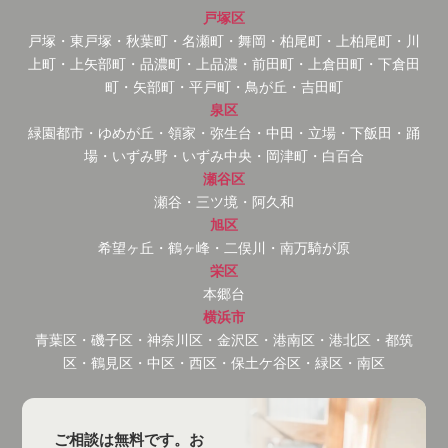
戸塚区
戸塚・東戸塚・秋葉町・名瀬町・舞岡・柏尾町・上柏尾町・川
上町・上矢部町・品濃町・上品濃・前田町・上倉田町・下倉田
町・矢部町・平戸町・鳥が丘・吉田町
泉区
緑園都市・ゆめが丘・領家・弥生台・中田・立場・下飯田・踊
場・いずみ野・いずみ中央・岡津町・白百合
瀬谷区
瀬谷・三ツ境・阿久和
旭区
希望ヶ丘・鶴ヶ峰・二俣川・南万騎が原
栄区
本郷台
横浜市
青葉区・磯子区・神奈川区・金沢区・港南区・港北区・都筑
区・鶴見区・中区・西区・保土ケ谷区・緑区・南区
ご相談は無料です。お