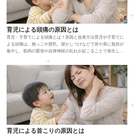
しています。少しだけママをお休みする時間として、自分のた
めの時間を過ごしてみてください。コース名産後リセットボデ
ィケア産後やまだお子さんが小さいママさんにお勧めのコース
です。カラダの歪みや抱っこによる肩こり・腰痛・足腰の不
育児による頭痛の原因とは
調。育児によるストレスなど、トータル的に改善・ケアできま
育児・子育てによる頭痛とは？原因と改善方法育児や子育てに
す。楽々おまかせどのコースが良いのかわからない人は楽々お
よる頭痛は、抱っこや授乳、寝かしつけなどで首や肩に負担が
まかせが便利。あなたに合わせた専用の施術内容を私が考えま
集中し、筋肉の緊張や自律神経の乱れが起こることで発生しや
す。セットコース出産・育児の負担に合わせてコースを選ぶの
すくなります。特に前かがみ姿勢や睡眠不足が続くと、頭の重
がお勧め。頭痛・ストレス・首･･･ボディケア＋ドライヘッドス
さを支える首まわりに負担がかかり、頭痛を繰り返す原因にな
パ腰・歪み･･･ボディケア＋骨盤矯正足の疲れ・浮腫・ツル･･･
ります。日常の姿勢改善や休息の工夫によって予防しやすくな
ボディケア＋リフレクソロジー美骨整体全体的な歪みや骨盤を
る不調です。育児・子育てによる頭痛とは 育児中の頭痛は、単
リセット。骨周りの筋肉を緩め、骨を正常な位置へと導きま
なる疲れだけではなく、首・肩・背中にかかる持続的な負担が
す。バキバキ系はやりません。（特になんの効果もないので）
引き金になって起こることが多い不調です。赤ちゃんや子ども
カラダとココロの整え方コース出産・育児によるカラダの慢性
を抱っこする時間が長いと、腕だけでなく首から肩、背中まで
的な辛さ・痛さ・不快感があるあなたにお勧めです。一時的な
常に力が入りやすくなります。また、授乳や食事介助、おむつ
改善ではなく、継続する改善を目指せます！ダイエット・カラ
替えでは前かがみ姿勢が増え、頭の位置が前に出ることで首の
ダのラインをキレイにしたいあなたにもお勧めです。整体×ボデ
後ろの筋肉が緊張しやすくなります。特に負担が集中しやすい
ィトレーニング出産・育児でカラダのラインが崩れた。食事だ
部位は以下の通りです。・僧帽筋・肩甲挙筋・小胸筋・後頭部
けではなく運動で痩せたいあなたにもお勧めです。
育児による首こりの原因とは
まわりの筋肉・首の付け根から肩甲骨周辺これらの筋肉が硬く