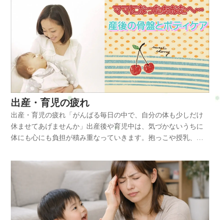
出産・育児の疲れ
出産・育児の疲れ「がんばる毎日の中で、自分の体も少しだけ
休ませてあげませんか」出産後や育児中は、気づかないうちに
体にも心にも負担が積み重なっていきます。抱っこや授乳、睡
眠不足が続くことで、肩こり・腰の負担・背中の張り・呼吸の
浅さなどが出やすくなります。さらに、常に気を張っている状
態が続くことで、「なんとなく疲れが抜けない」「少しのこと
で余裕がなくなる」そんな感覚につながることもあります。本
当は、少しだけでも「ひとりで落ち着ける時間」があるだけ
で、体も心もふっとゆるみやすくなります。Refresh Jamでは、
体の状態を整えるだけでなく、ほっと力を抜ける時間を大切に