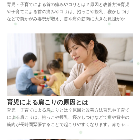
育児・子育てによる首の痛みやコリとは？原因と改善方法育児
なると血流が低下し、締めつけられるような頭痛や重だるい頭
や子育てによる首の痛みやコリは、抱っこや授乳、寝かしつけ
痛につながりやすくなります。主な原因 育児や子育てによる頭
などで前かがみ姿勢が増え、首や肩の筋肉に大きな負担がかか
痛には、いくつかの原因が重なっていることが少なくありませ
ることで起こりやすくなります。特に赤ちゃんのお世話では長
ん。・抱っこやおんぶによる肩や首への負担・授乳やミルク時
時間同じ姿勢になりやすく、首の筋肉が緊張し続けることで血
の前かがみ姿勢・夜間対応による睡眠不足・子どもの動きに合
流が低下し、痛みやコリとして感じやすくなります。日常の姿
わせ続ける精神的緊張・スマホ使用によるストレートネック傾
勢や体の使い方を少し意識するだけでも負担を軽減することが
向・家事と育児の両立による休息不足抱っこは一見すると腕の
できます。育児・子育てによる首の痛みやコリとは 育児中に起
負担に思えますが、実際には体幹や肩周囲の筋肉が常に支えて
こる首の痛みやコリは、単なる疲れではなく、首や肩の筋肉が
おり、首にも大きな緊張がかかります。さらに授乳時に背中を
長時間緊張することで起こる筋肉疲労が大きく関係していま
丸めた姿勢が続くと、小胸筋が縮みやすくなり、巻き肩が強ま
す。赤ちゃんの抱っこや授乳では、自然と顔を下に向ける姿勢
ります。すると胸郭出口まわりの通りが悪くなり、肩や腕のだ
になりやすく、頭が前に出る姿勢が続きます。頭は約4～6kgほ
るさだけでなく、首まわりの循環低下から頭痛が出やすくなり
どあるため、前に出るほど首の筋肉には大きな負担がかかりま
ます。睡眠不足と筋肉の緊張が重なると、回復しきれないまま
す。特に負担が集中しやすい筋肉は次の通りです。・僧帽筋・
次の日の負担が積み重なり、頭痛が慢性化しやすくなります。
育児による肩こりの原因とは
肩甲挙筋・胸鎖乳突筋・小胸筋・後頭下筋群これらの筋肉が硬
体に起こる変化 育児による頭痛の背景では、筋肉・関節・自律
育児・子育てによる肩こりとは？原因と改善方法育児や子育て
くなると首の可動域が狭くなり、振り向きにくさや重だるさ、
神経にさまざまな変化が起こっています。まず、頭は大人で4～
による肩こりは、抱っこや授乳、寝かしつけなどで肩や背中の
痛みなどを感じやすくなります。主な原因 育児中の首の痛みや
6kgほどあるため、前かがみ姿勢になるほど首への負担は大きく
筋肉が長時間緊張することで起こりやすくなります。赤ちゃん
コリは、日常生活のさまざまな要因が重なって起こります。・
なります。頭が前に出る姿勢では、僧帽筋や肩甲挙筋が常に引
のお世話では前かがみ姿勢が増え、さらに家事も同時に行うこ
抱っこによる首や肩の緊張・授乳やミルク時の前かがみ姿勢・
っぱられた状態になり、後頭部まで緊張が広がります。その結
とが多いため、肩や首の筋肉に大きな負担がかかります。筋肉