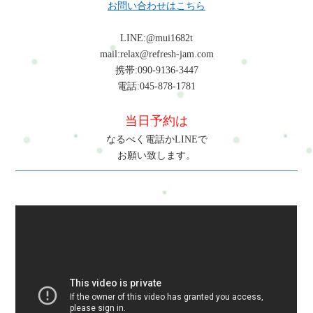
datepicker-year,select.ui-datepicker-month{height:2em
お問い合わせはこちら
と肩甲骨が外側に広がり、背中の筋肉が緊張するため痛みが起
る施術を、1度体験してみるお申し込み方法はこちら・ホットペ
!important;gap:5px;}span.del + span.del{display:none !important;}お
こりやすくなります。Q: 肩甲骨の痛みは肩こりと関係あります
ッパービューティー…予約可・LINE公式…予約・トークでやり
問合せ・ご予約フォーム内容の確認以下の内容で送信します。
LINE:@mui1682t
か？A：はい。肩甲骨周りの筋肉と肩の筋肉はつながっているた
取り・お得情報・楽天ビューティー…予約可・minimo…予約
よろしいですか？氏名必須メールアドレス必須お問い合わせ内
mail:relax@refresh-jam.com
め、肩甲骨の動きが悪くなると肩こりや首こりにつながること
可・誰でも使えるWEB予約…予約可※掲載サイトによって料金
容必須お問い合わせ内容によっては回答できない場合もござい
携帯:090-9136-3447
があります。Q: 肩甲骨の痛みを自分で改善する方法はあります
やコースが違います。無理なく、安心して選んでくださいね。
ますのであらかじめご了承ください。プライバシーポリシーに
電話:045-878-1781
か？A：肩甲骨を軽く寄せる運動や胸を開くストレッチを行うこ
#ui-datepicker-div{z-index:10000 !important;}.ui-datepicker-calendar
ご同意の上、お問い合わせ内容の確認に進んでください。
とで、肩甲骨周りの筋肉の緊張を和らげることができます。ま
th,.ui-datepicker-calendar td{min-width:unset !important;}select.ui-
当日予約は
とめ育児・子育てによる肩甲骨周りの痛みは、抱っこや授乳に
datepicker-year,select.ui-datepicker-month{height:2em
よる前かがみ姿勢や猫背姿勢が続くことで起こりやすくなりま
なるべく電話かLINEで
!important;gap:5px;}span.del + span.del{display:none !important;}お
す。僧帽筋や菱形筋、小胸筋などの筋肉が緊張し、肩甲骨の動
お願い致します。
問合せ・ご予約フォーム内容の確認以下の内容で送信します。
きが悪くなることが原因になることもあります。肩甲骨周りの
よろしいですか？氏名必須メールアドレス必須お問い合わせ内
痛みを改善するためには、姿勢の見直しと肩甲骨の動きを整え
容必須お問い合わせ内容によっては回答できない場合もござい
ることが重要です。日常生活での体の使い方を整えることで、
ますのであらかじめご了承ください。プライバシーポリシーに
育児による体への負担を減らすことができます。初めての方は
ご同意の上、お問い合わせ内容の確認に進んでください。
まずこちらへRefresh Jamーロードマップ◆ 安心できる施術を、1
度体験してみるお申し込み方法はこちら・ホットペッパービュ
ーティー…予約可・LINE公式…予約・トークでやり取り・お得
情報・楽天ビューティー…予約可・minimo…予約可・誰でも使
えるWEB予約…予約可※掲載サイトによって料金やコースが違