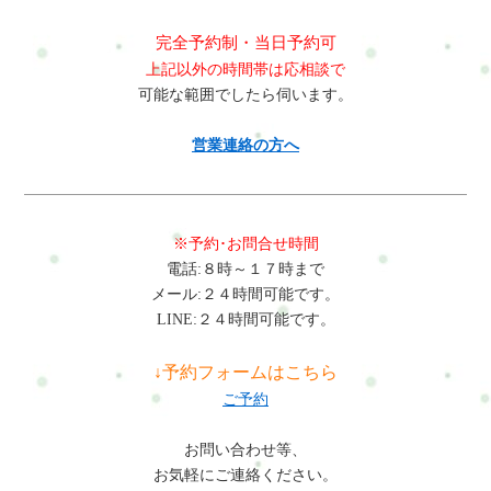
を軽く寄せる・胸を開くストレッチを行う・深呼吸をして肩の
浜市戸塚区で体の不調にお悩みの方は、整体・自宅サロン
容必須お問い合わせ内容によっては回答できない場合もござい
す。片側抱っこを続けないことも腰痛予防につながります。Q:
month{height:2em !important;gap:5px;}span.del +
力を抜く・スマホを見る時間を減らすおすすめなのは、肩甲骨
Refresh Jamへお気軽にご相談ください。肩こりや腰痛など日常
ますのであらかじめご了承ください。プライバシーポリシーに
育児中でも整体を受けても大丈夫ですか？A：体調に問題がなけ
完全予約制・当日予約可
span.del{display:none !important;}お問合せ・ご予約フォーム内容
を寄せる動きと胸を開くストレッチです。猫背姿勢で縮んだ小
生活で起こりやすい不調のケアを通して、今の生活や仕事を続
ご同意の上、お問い合わせ内容の確認に進んでください。
れば受けられることが多いです。特に産後は骨盤や筋肉のバラ
上記以外の時間帯は応相談で
の確認以下の内容で送信します。よろしいですか？氏名必須メ
胸筋を伸ばすことで、肩甲骨の動きが改善しやすくなります。
けられるカラダとココロづくりをサポートしています。よくあ
ンスが変わりやすいため、状態に合わせたケアを行うことが大
可能な範囲でしたら伺います。
ールアドレス必須お問い合わせ内容必須お問い合わせ内容によ
肩甲骨周りの痛みを改善するためには、肩だけをほぐすのでは
る質問Q: 育児中に背中が痛くなるのはなぜですか？A：抱っこ
切です。まとめ育児・子育てによる腰痛は、抱っこや前かがみ
っては回答できない場合もございますのであらかじめご了承く
なく胸と肩甲骨の動きを整えることが重要です。整体で出来る
や授乳などで前かがみ姿勢が続くと、背中の筋肉が緊張し血流
姿勢、中腰動作が増えることで起こりやすい体の不調です。特
営業連絡の方へ
ださい。プライバシーポリシーにご同意の上、お問い合わせ内
こと整体では、肩甲骨周りの筋肉だけでなく、背骨や胸郭の動
が悪くなるため痛みが起こりやすくなります。Q: 背中の痛みは
に脊柱起立筋や腰方形筋、腸腰筋などの筋肉に負担がかかり、
容の確認に進んでください。
きを確認しながら体のバランスを整えていきます。僧帽筋や菱
肩こりと関係がありますか？A：はい。背中の筋肉と肩の筋肉は
骨盤や姿勢のバランスが崩れることが原因になることがありま
形筋、小胸筋などの筋肉の緊張を緩めながら、肩甲骨の動きを
つながっているため、背中の張りが強くなると肩こりや首こり
す。腰痛を改善するためには、姿勢の見直しや股関節を使った
改善する施術を行います。また、背骨や姿勢のバランスを整え
につながることがあります。Q: 育児中でも整体を受けられます
動作を意識することが大切です。日常の体の使い方を整えるこ
※予約･お問合せ時間
ることで、抱っこや授乳時の負担が軽くなることもあります。
か？A：体調に問題がなければ受けられることが多いです。体の
とで、育児による腰への負担を減らすことができます。初めて
電話:８時～１７時まで
育児による肩甲骨周りの痛みは、姿勢や体の使い方が大きく関
状態に合わせた施術を行うことで、背中や肩の負担を軽減する
の方はまずこちらへRefresh Jamーロードマップ◆ 安心できる施
メール:２４時間可能です。
係しています。横浜や戸塚、戸塚区で育児による肩甲骨周りの
ことができます。まとめ育児・子育てによる背中の痛みは、抱
術を、1度体験してみるお申し込み方法はこちら・ホットペッパ
LINE:２４時間可能です。
痛みに悩む方も、体のバランスを整えることで日常の動作が楽
っこや授乳などによる前かがみ姿勢や猫背姿勢が続くことで起
ービューティー…予約可・LINE公式…予約・トークでやり取
になることがあります。横浜市戸塚区で体の不調にお悩みの方
こりやすくなります。僧帽筋や菱形筋、広背筋など背中の筋肉
り・お得情報・楽天ビューティー…予約可・minimo…予約可・
↓予約フォームはこちら
は、整体・自宅サロンRefresh Jamへお気軽にご相談ください。
が緊張し、肩甲骨の動きが悪くなることが原因になることもあ
誰でも使えるWEB予約…予約可※掲載サイトによって料金やコ
ご予約
肩こりや腰痛など日常生活で起こりやすい不調のケアを通し
ります。背中の痛みを改善するためには、姿勢の見直しと肩甲
ースが違います。無理なく、安心して選んでくださいね。#ui-
て、今の生活や仕事を続けられるカラダとココロづくりをサポ
骨を動かすことが重要です。日常生活での体の使い方を整える
datepicker-div{z-index:10000 !important;}.ui-datepicker-calendar
お問い合わせ等、
ートしています。よくある質問Q: 育児中に肩甲骨周りが痛くな
ことで、育児による背中への負担を減らすことができます。初
th,.ui-datepicker-calendar td{min-width:unset !important;}select.ui-
お気軽にご連絡ください。
るのはなぜですか？A：抱っこや授乳などで前かがみ姿勢が続く
めての方はまずこちらへRefresh Jamーロードマップ◆ 安心でき