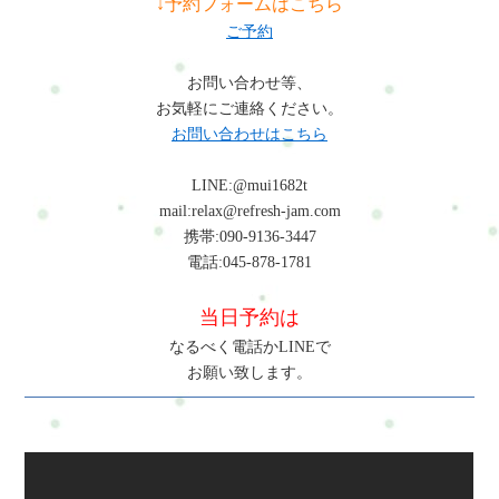
↓予約フォームはこちら
くなる、仕事中の負担が軽減されるといった変化が期待できま
!important;}select.ui-datepicker-year,select.ui-datepicker-
ご予約
す。横浜、戸塚、戸塚区で同様のお悩みの方にも対応していま
month{height:2em !important;gap:5px;}span.del +
す。横浜市戸塚区で体の不調にお悩みの方は、整体・自宅サロ
span.del{display:none !important;}お問合せ・ご予約フォーム内容
お問い合わせ等、
ンRefresh Jamへお気軽にご相談ください。肩こりや腰痛など日
の確認以下の内容で送信します。よろしいですか？氏名必須メ
お気軽にご連絡ください。
常生活で起こりやすい不調のケアを通して、今の生活や仕事を
ールアドレス必須お問い合わせ内容必須お問い合わせ内容によ
お問い合わせはこちら
続けられるカラダとココロづくりをサポートしています。よく
っては回答できない場合もございますのであらかじめご了承く
ある質問Q:料理研究家の腰痛は改善できますかA：姿勢や体の使
ださい。プライバシーポリシーにご同意の上、お問い合わせ内
LINE:@mui1682t
い方を見直し、整体で全身バランスを整えることで改善が期待
容の確認に進んでください。
mail:relax@refresh-jam.com
できます。Q:忙しくてもできるケアはありますかA：深呼吸や肩
携帯:090-9136-3447
回しなど短時間でも行うことで負担の蓄積を防ぐことができま
電話:045-878-1781
す。Q:首こりがひどい場合はどうすればいいですかA：首だけで
なく肩や胸、背中を含めて整えることが重要です。早めのケア
当日予約は
をおすすめします。まとめ料理研究家は前傾姿勢や立ち作業、
集中状態の継続によって体に負担がかかりやすい職業です。早
なるべく電話かLINEで
めのケアと体の使い方の見直しで、仕事を続けやすい体づくり
お願い致します。
が可能です。初めての方はまずこちらへRefresh Jamーロードマ
ップ◆ 安心できる施術を、1度体験してみるお申し込み方法はこ
ちら・ホットペッパービューティー…予約可・LINE公式…予
約・トークでやり取り・お得情報・楽天ビューティー…予約
可・minimo…予約可・誰でも使えるWEB予約…予約可※掲載サ