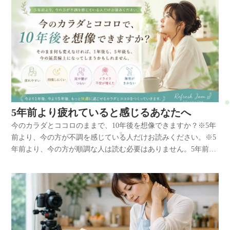
5年前より疲れていると感じるあなたへ
今のカラダとココロのままで、10年後を想像できますか？※5年
前より、今の方が不調を感じている人だけお読みください。※5
年前より、今の方が順調な人は読む必要はありません。5年前と
比べて、疲れやすくなった。 1年前より、回復しにくくなった。
そんな感覚はありませんか？・朝から体が重い ・眠っても疲れ
が抜けない ・肩や腰が当たり前につらい ・イライラや不安が増
えた ・以前より無理がきかなくなった 年齢だけが原因ではな
く、 仕事・生活習慣・ストレス・姿勢・運動不足・呼吸の浅さ
など、さまざまな積み重ねによって、カラダとココロは少しず