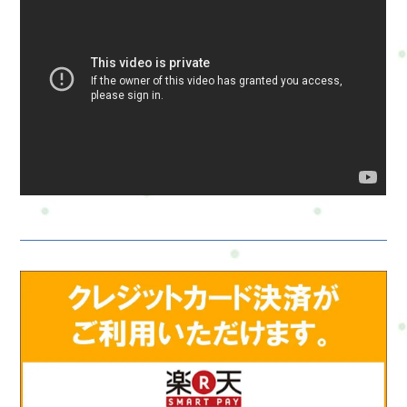
イトによって料金やコースが違います。無理なく、安心して選
んでくださいね。#ui-datepicker-div{z-index:10000 !important;}.ui-
datepicker-calendar th,.ui-datepicker-calendar td{min-width:unset
!important;}select.ui-datepicker-year,select.ui-datepicker-
month{height:2em !important;gap:5px;}span.del +
span.del{display:none !important;}お問合せ・ご予約フォーム内容
の確認以下の内容で送信します。よろしいですか？氏名必須メ
ールアドレス必須お問い合わせ内容必須お問い合わせ内容によ
っては回答できない場合もございますのであらかじめご了承く
ださい。プライバシーポリシーにご同意の上、お問い合わせ内
容の確認に進んでください。