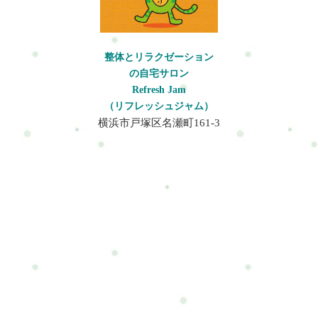
家はレシピ開発や調理、試作、撮影、発信などを行う仕事で
調をやさしく整えるコースです。「まずは今のつらさをラクに
す。見た目の美しさや再現性を追求するため、細かな作業や長
したい」という方におすすめです。ボディケア（整体）･･･肩こ
時間の調理が続きやすく、体への負担が蓄積しやすい特徴があ
り・腰痛・骨盤・脚など体の様々な症状を解決☆デスクワー
ります。特に集中する時間が長くなるほど姿勢が崩れやすくな
整体とリラクゼーション
ク・立ち仕事･･･デスクワーク・立ち仕事で辛くなった体に◎
ります。料理研究家に多い体の不調・肩こり ・首こり ・腰痛
の自宅サロン
楽々おまかせ･･･あなたの為のあなただけのメニューを提供しま
・背中の張り ・手首の疲労 ・足のむくみ ・慢性的な疲労感長
Refresh Jam
す☆産後リセットボディケア･･･産後・育児中のママさんのケア
時間の調理で首肩腰の負担が起きる理由調理中はシンクやコン
（リフレッシュジャム）
はお任せ♪学生割引･･･学生でも安心価格・施術でリフレッシ
ロに向かって前かがみになることが多く、この姿勢が続くこと
横浜市戸塚区名瀬町161-3
ュ！体質改善・習慣化系「パーソナルジムに行くほどではない
で僧帽筋や肩甲挙筋、小胸筋が緊張します。肩が内側に入りや
けれど、整体だけでも少し物足りない。でも、このままの疲れ
すくなり、胸郭出口周辺の圧迫が強くなることで首から肩、腕
や不調をなんとかしたい。」そんな方に向けた、整体×軽い運動
にかけての血流や神経の流れが低下します。また、長時間の立
×呼吸×安心空間を組み合わせたコースです。整体だけでなく、
位により骨盤が前傾・後傾を繰り返し安定しにくくなり、腰部
ストレッチや体の状態に合わせた軽い運動、呼吸やリラックス
の筋肉に持続的な負担がかかります。その結果、肩こりや頭
の時間も取り入れながら、疲れにくい体づくりを目指していき
痛、腰の痛みへとつながります。作業に集中するほど姿勢の崩
ます。「運動が苦手」「体力に自信がない」という方でも大丈
れに気づきにくい点も影響します。試作や締切による不調と自
夫。姿勢や体力、生活習慣を無理なく見直しながら、今の生活
律神経の乱れレシピ開発や締切に追われる状況では、常に考え
を続けやすいカラダとココロへ整えていきます。カラダとココ
続ける状態となり交感神経が優位になります。呼吸が浅くな
ロの整え方･･･継続的に整うカラダとココロを☆自律神経・内臓
り、首や肩の力が抜けにくくなることで疲労が蓄積しやすくな
疲労ケア眠りの浅さ、ストレス、なんとなく続く不調など、心
ります。寝ても疲れが抜けにくいと感じる方はこの影響が考え
と体のバランスを整えるコースです。呼吸やリラックスを大切
られます。立ちっぱなしによる疲労と血流低下長時間の立ち作