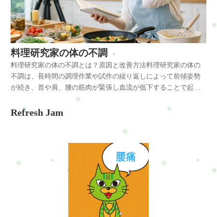
つ変化していきます。多くの方は、「まだ大丈夫」と思いなが
ら毎日を過ごしています。 でも、そのまま何も変えなければ、1
年後も、5年後も、今の延長線上になってしまう可能性がありま
す。Refresh Jamは、ただその場の疲れをラクにするだけのお店
ではありません。整体・ストレッチ・軽い運動・呼吸・リラッ
料理研究家の体の不調
クスなどを組み合わせながら、 「これから先も仕事や生活を続
料理研究家の体の不調とは？原因と改善方法料理研究家の体の
けられるカラダとココロ」を一緒につくっていく場所です。激
不調は、長時間の調理作業や試作の繰り返しによって前傾姿勢
しいトレーニングや、無理な変化を求める必要はありません。
が続き、首や肩、腰の筋肉が緊張し血流が低下することで起こ
まずは、・少し呼吸がラクになる ・少し眠りやすくなる ・少し
ります。姿勢改善やこまめなケアによって予防と改善が可能で
疲れにくくなる ・少し前向きに動けるようになる そんな小さな
す。結論料理研究家は、調理中の前かがみ姿勢や長時間の立ち
Refresh Jam
変化を積み重ねていくことが大切だと考えています。何かを変
作業、細かな作業の繰り返しによって肩こり、首の痛み、腰痛
えなければ、何も変わりません。だからこそRefresh Jamでは、
が起こりやすい職業です。試作や撮影対応などで同じ姿勢が続
「今だけ」ではなく、今より1年後。 今より5年後。もっと快適
くことも大きな要因です。原因・調理中に前かがみ姿勢が続く
に過ごせるカラダとココロを目指して、一人ひとりに合わせた
・試作や盛り付けで細かい作業が多い ・長時間の立ちっぱなし
サポートを行っています。上記の内容に当てはまる方には、
・締切や撮影で緊張状態が続く対策・作業中に姿勢を意識して
「体質改善・習慣化系」のコースがおすすめです。その場だけ
胸を開く ・こまめに肩や股関節を動かす ・深呼吸を取り入れ自
ではなく、 「疲れにくい体づくり」や「続けられる習慣づく
律神経を整える ・全身バランスを整えるケアを行う料理研究家
り」を一緒に整えていきます。「まずは今のつらさをラクにし
の不調は、前傾姿勢・立ちっぱなし・反復作業といった負担が
たい」という方には「整体・疲労ケア系」がおすすめです。整
重なることで起こりやすくなります。料理研究家とは料理研究
体・疲労ケア系肩こり・腰痛・全身疲労など、日々の疲れや不