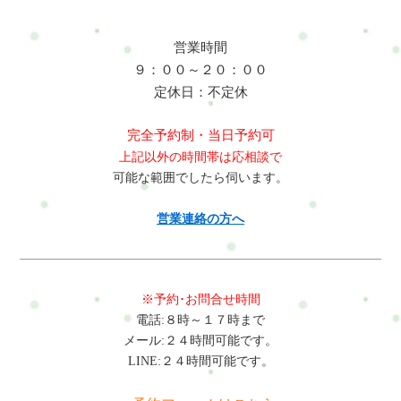
にしながら、無理なく整えていきます。ココロとカラダの整え
業はふくらはぎのポンプ機能を低下させ、血流が滞りやすくな
方･･･ココロからくるカラダの不調に◎上記に下記のコースがあ
ります。その結果、足のむくみやだるさが生じ、姿勢バランス
ります。・ベーシック 整体＋呼吸＋リラックス・スタンダード
営業時間
の崩れから腰や背中の不調へつながります。夕方に疲れが強く
整体＋軽い運動＋呼吸＋ヘッド・リセット 整体＋軽い運動＋呼
９：００～２０：００
なる場合は注意が必要です。体に起こる変化筋肉の緊張が続く
吸＋瞑想・マインドフルネス腸活デトックス整体･･･ストレスに
定休日：不定休
と呼吸が浅くなり、体が常に緊張状態になります。これにより
よる胃痛・お腹の不調☆ダイエットにも♪パーツ・オプションヘ
疲労回復が遅れ、集中力の低下やパフォーマンスの低下につな
ッド・リフレ・呼吸など、気になる部分を追加できるメニュー
完全予約制・当日予約可
がります。日常生活にも影響が出やすくなります。放置すると
です。その日の状態やお悩みに合わせて組み合わせできます。
上記以外の時間帯は応相談で
どうなる肩こりや腰痛を放置すると、頭痛や睡眠の質低下、慢
リフレクソロジー･･･足・ふくらはぎの疲れやむくみもスッキリ
可能な範囲でしたら伺います。
性的な疲労へと発展することがあります。違和感が当たり前に
☆ヘッドスパ･･･専用ジェルで頭もすっきり☆眼精疲労にも♪骨
なる前に対処することが重要です。改善方法・調理中に目線を
盤矯正･･･骨盤調整でカラダバランスを整える♪産後のケアにも
営業連絡の方へ
上げて姿勢を整える ・肩甲骨を動かすストレッチを取り入れる
☆セットコース･･･メインとパーツのセットでお得にリフレッシ
・股関節を伸ばして腰の負担を減らす ・湯船や深呼吸でリラッ
ュ♪オプション初めての方はまずこちらへRefresh Jamーロードマ
クスする 日常の小さな意識の積み重ねが不調改善につながりま
ップ◆ 安心できる施術を、1度体験してみるお申し込み方法はこ
す。整体で出来ること整体では、首や肩だけでなく背中や骨
ちら・ホットペッパービューティー…予約可・LINE公式…予
※予約･お問合せ時間
盤、股関節まで全体のバランスを整えます。硬くなった僧帽筋
約・トークでやり取り・お得情報・楽天ビューティー…予約
電話:８時～１７時まで
や肩甲挙筋、小胸筋をゆるめ、呼吸しやすい状態へ導きます。
可・minimo…予約可・誰でも使えるWEB予約…予約可※掲載サ
メール:２４時間可能です。
さらに骨盤や下半身の調整により立ち作業の負担軽減を目指し
イトによってコース・料金が違います。無理なく、安心して選
LINE:２４時間可能です。
ます。当サロンでは料理研究家の生活や体の使い方を考慮した
んでくださいね。#ui-datepicker-div{z-index:10000 !important;}.ui-
施術を行っています。これにより疲れにくくなる、回復しやす
datepicker-calendar th,.ui-datepicker-calendar td{min-width:unset