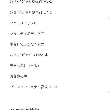
ﾌｧﾐﾘｰﾎﾞﾃﾞｨｹｱ(整体)半日ｺｰｽ
ﾌｧﾐﾘｰﾎﾞﾃﾞｨｹｱ(整体)１日ｺｰｽ
ファミリーリフレ
マタニティボディケア
準備していただくもの
ﾌｧﾐﾘｰﾎﾞﾃﾞｨｹｱ・ﾚｯｽﾝとは
当日の流れ（出張）
お客様の声
プロフェッショナル育成コース