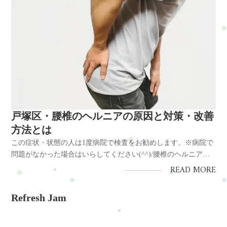
戸塚区・腰椎のヘルニアの原因と対策・改善
方法とは
この症状・状態の人は1度病院で検査をお勧めします。※病院で
問題がなかった場合はいらしてください(^^)/腰椎のヘルニアの
為にこんなお悩みはありませんか？◆腰が痛くて動きに制限が
READ MORE
あり悩んでいる◆歩くのも辛いときがあるので悩んでいる◆前
かがみに姿勢が辛いので悩んでいる◆慢性化しそうで悩んでい
Refresh Jam
る◆仕事に支...