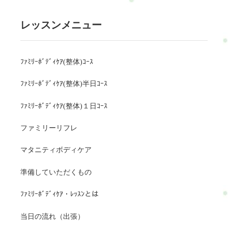
レッスンメニュー
ﾌｧﾐﾘｰﾎﾞﾃﾞｨｹｱ(整体)ｺｰｽ
ﾌｧﾐﾘｰﾎﾞﾃﾞｨｹｱ(整体)半日ｺｰｽ
ﾌｧﾐﾘｰﾎﾞﾃﾞｨｹｱ(整体)１日ｺｰｽ
ファミリーリフレ
マタニティボディケア
準備していただくもの
ﾌｧﾐﾘｰﾎﾞﾃﾞｨｹｱ・ﾚｯｽﾝとは
当日の流れ（出張）