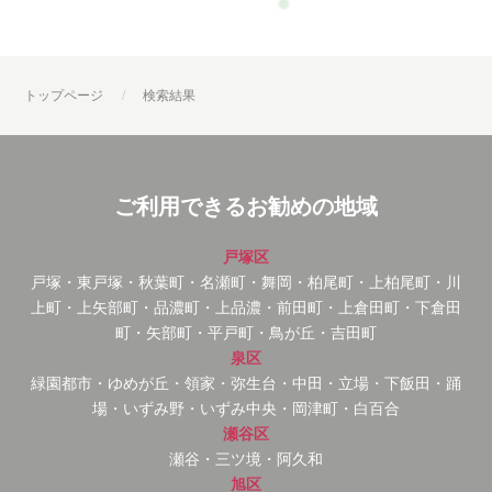
トップページ
検索結果
ご利用できるお勧めの地域
戸塚区
戸塚・東戸塚・秋葉町・名瀬町・舞岡・柏尾町・上柏尾町・川
上町・上矢部町・品濃町・上品濃・前田町・上倉田町・下倉田
町・矢部町・平戸町・鳥が丘・吉田町
泉区
緑園都市・ゆめが丘・領家・弥生台・中田・立場・下飯田・踊
場・いずみ野・いずみ中央・岡津町・白百合
瀬谷区
瀬谷・三ツ境・阿久和
旭区