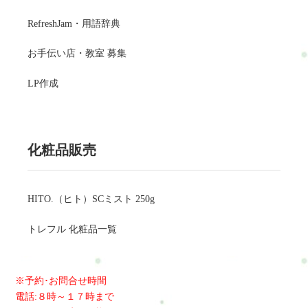
RefreshJam・用語辞典
お手伝い店・教室 募集
LP作成
化粧品販売
HITO.（ヒト）SCミスト 250g
トレフル 化粧品一覧
※予約･お問合せ時間
電話:８時～１７時まで