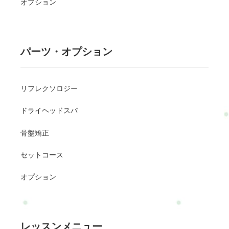
オプション
パーツ・オプション
リフレクソロジー
ドライヘッドスパ
骨盤矯正
セットコース
オプション
レッスンメニュー