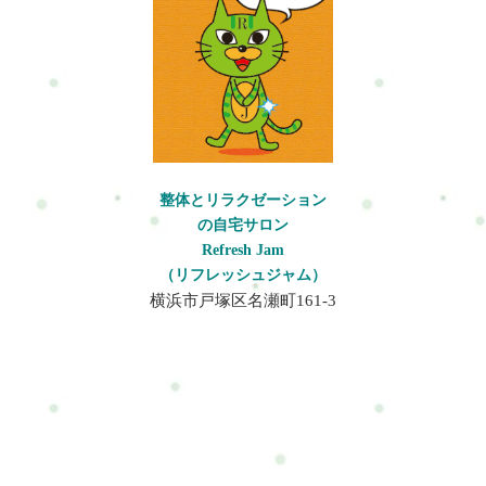
歩くのがラクに！坂佐井さんの人柄もパーフェクト！藤原 まど
た。加藤 良和男性 / 40代スタンダード首や背中の張りが強く、
か女性 / 30代ボディケア(整体)＋骨盤矯正姿勢の悪さから腰の疲
自律神経の乱れを指摘されていたので受けてみました。頸椎・
れを感じていましたが、骨盤のゆがみを調整してもらってから
腰椎を中心に整えてくれて、緊張がゆるむ感じが心地よかった
体の使い方が変わったように感じます。整体と一緒に受けるこ
です。自宅でのケアも教えてもらえるので安心感があります。
とで、バランスが整って体が軽くなりました。日頃の運動が大
村上 哲也男性 / 30代スタンダード日々のストレスがたまってい
切だと運動指導もしていただき大助かりでした。メニュー一覧
たので、全身ケアを受けに行きました。肩から首にかけてのコ
はこちらお申し込み方法はこちら来店予約フォームホットペッ
リがスッと抜けて、施術中は深呼吸が自然とできてリラックス
パービューティーLINE:@mui1682tLINEのトークで簡単にお問合
感も抜群。心までゆるんでいくような時間でした。ストレスを
整体とリラクゼーション
せや予約ができますよろしければ是非、登録してくださいね住
強く感じたときの解決策などのアドバイスをいただきとてもた
の自宅サロン
所：横浜市戸塚区名瀬町161-3
めになる時間でした。清水 さやか女性 / 40代ベーシック施術中
Refresh Jam
にヘッドスパや腸もみも取り入れてくれて、とにかく気持ちよ
（リフレッシュジャム）
かったです。深呼吸と軽い瞑想の時間もあり、日々張り詰めて
横浜市戸塚区名瀬町161-3
いた気持ちがゆるんで、久しぶりにゆったり眠れました。リラ
ックスって大事ですね。岡崎 茜女性 / 30代リセット仕事や人間
関係がひどくてイライラしがちでしたが、こちらのコースで全
身がふわっと軽くなりました。終わったあと、体も心もリセッ
トされた感じ。自宅でできるストレッチや運動も教えてもらえ
て満足です。メニュー一覧はこちらお申し込み方法はこちら来
店予約フォームホットペッパービューティー