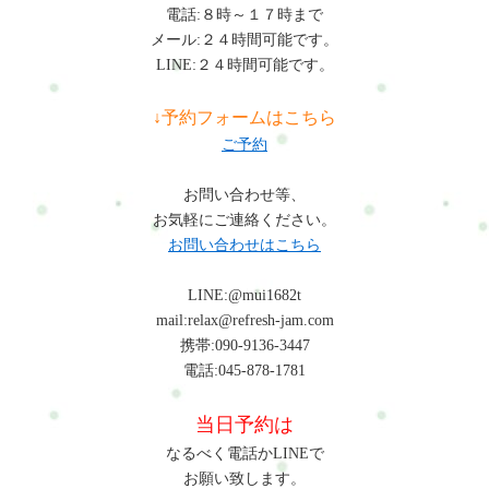
電話:８時～１７時まで
メール:２４時間可能です。
LINE:２４時間可能です。
↓予約フォームはこちら
ご予約
お問い合わせ等、
お気軽にご連絡ください。
お問い合わせはこちら
LINE:@mui1682t
mail:relax@refresh-jam.com
携帯:090-9136-3447
電話:045-878-1781
当日予約は
なるべく電話かLINEで
お願い致します。