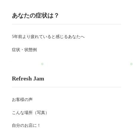
あなたの症状は？
5年前より疲れていると感じるあなたへ
症状・状態例
Refresh Jam
お客様の声
こんな場所（写真）
自分のお店に！