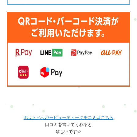
ホットペッパービューティークチコミはこちら
口コミを書いてくれると
嬉しいです☆