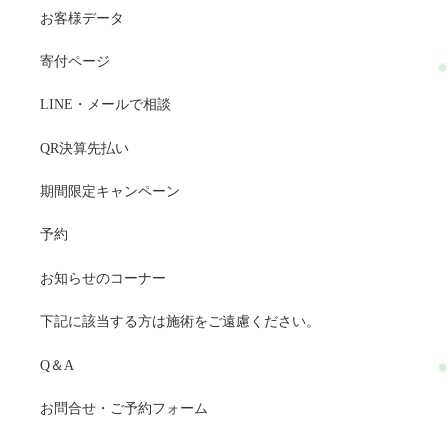
お客様データ
寄付ページ
LINE・メールで相談
QR決算先払い
期間限定キャンペーン
予約
お知らせのコーナー
下記に該当する方は施術をご遠慮ください。
Q＆A
お問合せ・ご予約フォーム