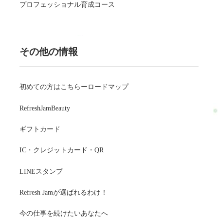
プロフェッショナル育成コース
その他の情報
初めての方はこちらーロードマップ
RefreshJamBeauty
ギフトカード
IC・クレジットカード・QR
LINEスタンプ
Refresh Jamが選ばれるわけ！
今の仕事を続けたいあなたへ