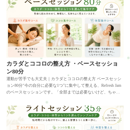
カラダとココロの整え方 ・ベースセッショ
ン80分
運動が苦手でも大丈夫｜カラダとココロの整え方 ベースセッシ
ョン80分“今の自分に必要な1つ”に集中して整える、Refresh Jam
のベースセッションです。「全部までは必要ないけど、ちゃん
と整えたい」そんな方に向けた、バランス型のセッション。カ
ラダ・ココロ・体型づくりの中から、今の状態に合わせて1つを
メインに選び、整体も組み合わせながら進めていきます。カラ
ダとココロの整え方とは？こんな風に感じていませんか？・運
動した方がいいのは分かっている・でもジムはちょっとハード