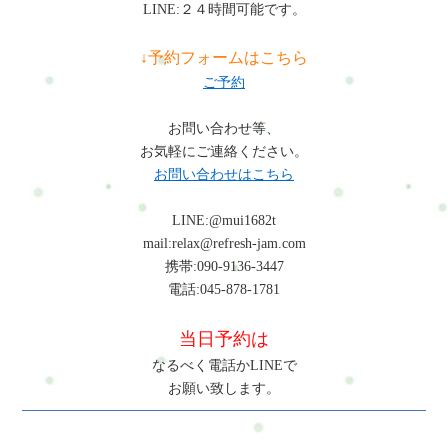
LINE:２４時間可能です。
ずかしいのですが…気にしなくて大丈夫です。完全予約制のた
継続しないと意味がありませんか？無理に続ける必要はありま
め、人に見られることはありません。同じようなお悩みをお持
せん。まずは1回試していただき、「これなら続けられそう」と
↓予約フォームはこちら
ちの方が多く来られています。ジムやパーソナルトレーニング
感じた方だけ継続していただければ大丈夫です。病院に行くほ
ご予約
との違いは何ですか？「頑張る場所」ではなく「整える場所」
どではない不調でも大丈夫ですか？はい、大丈夫です。このコ
という点が違います。体をゆるめてから、無理のない範囲で動
ースは「なんとなく不調」「少し気になる」を整えることを目
お問い合わせ等、
き、呼吸やリラックスも取り入れながら整えていきます。ダイ
的としています。年齢的に遅くないでしょうか？全く問題あり
お気軽にご連絡ください。
エット目的でも大丈夫ですか？はい、大丈夫です。無理な食事
ません。むしろ「今から少し整えたい」という方に向けたコー
お問い合わせはこちら
制限やきつい運動は行いませんが、体を整えることで自然と動
スです。最後に体も心も、少し整うだけで毎日のラクさは変わ
きやすくなり、結果として体の変化を感じる方が多いです。メ
っていきます。Refresh Jamでは、“頑張り続けるため”ではな
LINE:@mui1682t
ンタル面のケアも含まれていますか？はい、含まれています。
く、“無理を減らして続けられる状態”を大切にしています。ご
mail:relax@refresh-jam.com
呼吸やリラックスの時間を取り入れ、考えすぎてしまう状態や
予約・ご相談はこちらから「何をするか分からなくても大丈夫
携帯:090-9136-3447
落ち着かない感覚をやさしく整えていきます。どんな服装で行
です。」がんばれる日じゃなくても大丈夫です。その日のあな
電話:045-878-1781
けばいいですか？動きやすい服装であれば大丈夫です。部屋着
たに合った整え方を、一緒に見つけていきます。ご予約方法電
のようなリラックスできる格好でも問題ありません。こちらに
話・メール・LINE・WEB・ホットペッパービューティー・楽天
当日予約は
もお着替えを準備してあります。どれくらい通えば変化を感じ
ビューティー・minimoで予約ができます。ご予約はこちら※不
ますか？個人差はありますが、1回でも「体が軽い」「気持ちが
なるべく電話かLINEで
安なことがあれば、事前にご相談も可能です。まずは短い時間
ラク」と感じる方が多いです。継続することで、より安定した
お願い致します。
から試したい方へ120分はしっかり整えるコースですが、・いき
変化につながります。継続しないと意味がありませんか？無理
なり長い時間は少し不安・まずは試してみたい・その日だけ軽
に続ける必要はありません。まずは1回試していただき、「これ
く整えたい◆そんな方には■カラダとココロの整え方ミニセッシ