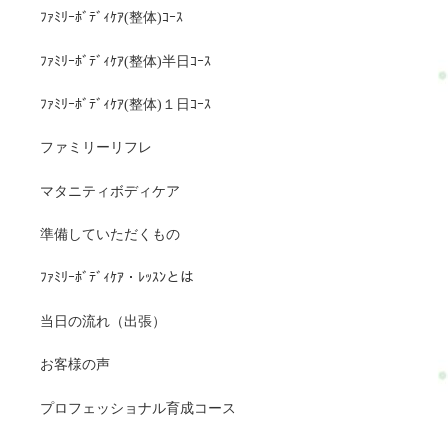
ﾌｧﾐﾘｰﾎﾞﾃﾞｨｹｱ(整体)ｺｰｽ
ﾌｧﾐﾘｰﾎﾞﾃﾞｨｹｱ(整体)半日ｺｰｽ
ﾌｧﾐﾘｰﾎﾞﾃﾞｨｹｱ(整体)１日ｺｰｽ
ファミリーリフレ
マタニティボディケア
準備していただくもの
ﾌｧﾐﾘｰﾎﾞﾃﾞｨｹｱ・ﾚｯｽﾝとは
当日の流れ（出張）
お客様の声
プロフェッショナル育成コース