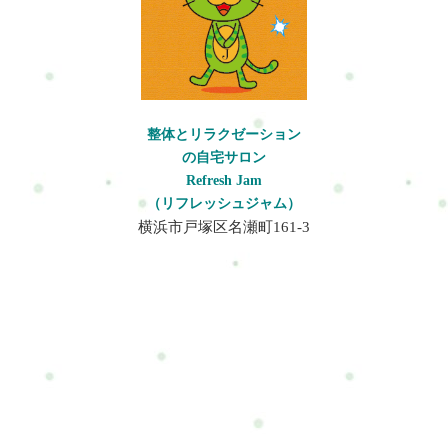
になっている・最近、疲れやすい・寝てもスッキリしない・な
に合わせて行います。? 体型集中コースこんな方へ・姿勢を整え
んとなく落ち着かない・子供の体型や姿勢が気になる→ひとつ
たい・お腹まわりが気になる・運動不足を改善したい・疲れに
でも当てはまる方へ◆「まずは少し整えたい方」のためのコー
くい体をつくりたいそんな方へ。内容例・整体・体幹トレーニ
スですコンセプトこのコースは◆「今日はこれだけ整えたい」
ング・姿勢づくり・簡単な有酸素運動・動き方サポートなどを
に応える時間です・無理をしない・できることだけやる・その
組み合わせます。Refresh Jamの特徴完全予約制のプライベート
日の状態に合わせる→短い時間でも◆「少しラクになった」と
空間周りを気にせず、自分のペースで受けられます。運動が苦
整体とリラクゼーション
感じることを大切にしていますこんな方におすすめです・運動
手でも大丈夫ハードな筋トレではなく、“続けやすい体づく
の自宅サロン
が初めて・苦手・短時間で整えたい・仕事や家事の合間に通い
り”を大切にしています。整体だけで終わらせませんほぐすだけ
Refresh Jam
たい・まずは試してみたい・軽く運動習慣を作りたい・姿勢や
ではなく、疲れにくい状態を少しずつ目指します。実際にどん
（リフレッシュジャム）
呼吸を整えたい・疲れを溜め込みたくない・定期的にメンテナ
な事をするのかセッション料金◆初回限定セッション80分8,500
横浜市戸塚区名瀬町161-3
ンスしたい・子供の体型や姿勢を変えたいライトセッション35
円― はじめての方限定体験価格◆通常1回セッション80分10,000
分の内容カラダ・ココロ・体型づくりの中から、1つを選んで集
円― 単発受講◆2回チケット（80分×2）18,000円― 2,000円お得
中ケアします。? カラダケアこんな方へ・肩こり・首こり・腰の
有効期限：2ヶ月以内◆3回チケット（80分×3）27,000円― 3,000
重さ・疲労感などを軽く整えたい方へ。内容例・軽運動・スト
円お得有効期限：2ヶ月以内※人は変化を与えることができま
レッチ・姿勢調整などを状態に合わせて行います。? ココロケア
す。※体質改善や慢性的な不調の改善は、継続することで効果
こんな方へ・頭が休まらない・呼吸が浅い・緊張しやすい・リ
を実感しやすくなります。実際に変化を感じている方の多く
ラックスしたいそんな方へ。内容例・呼吸調整・リラックスケ
は、複数回継続して取り組まれています。そのため、お得な2
ア・軽い瞑想サポートなどを行います。? 体型ケアこんな方へ・
回・3回チケットをご用意しています。よくある質問（Q&A）運
軽く体を動かしたい・姿勢を整えたい・運動不足が気になる・
動が本当に苦手ですが大丈夫ですか？大丈夫です。このコース