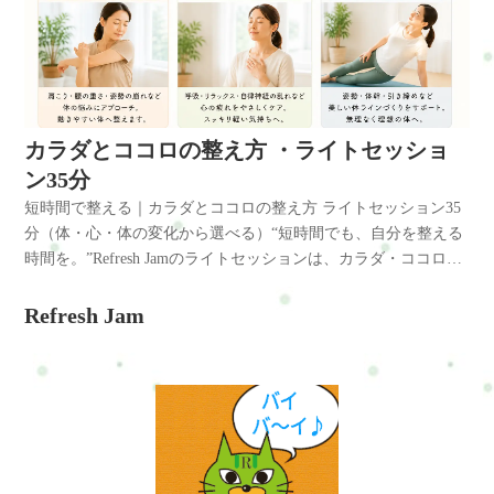
ルが高い・体型が気になってきた・体力が落ちてきた気がす
る・人に見られるのが恥ずかしい・最近、疲れやすくなってき
た・寝てもスッキリしない・考えすぎてしまうことが増えた◆
ひとつでも当てはまる方へここは、「がんばれる人の場所」で
はなく◆「がんばれない日があっても大丈夫な場所」です。コ
ンセプトちゃんとやるほどじゃない。でも、このままは嫌。そ
カラダとココロの整え方 ・ライトセッショ
の気持ちを、否定しません。ここでは・無理をしない・できる
ン35分
ことから始める・その日の状態に合わせる◆“がんばらなくても
短時間で整える｜カラダとココロの整え方 ライトセッション35
変わる”ことを大切にしています。こんな方におすすめです・ま
分（体・心・体の変化から選べる）“短時間でも、自分を整える
ず1つの悩みを改善したい・疲れにくい体をつくりたい・運動習
時間を。”Refresh Jamのライトセッションは、カラダ・ココロ・
慣を始めたい・姿勢や猫背を整えたい・自律神経の乱れが気に
体型づくりの中から、今の自分に必要な1つに集中して整えるシ
なる・体を整えながら少し動きたい・整体だけでは物足りな
ョートセッションです。「長時間は難しい」「まずは気軽に始
Refresh Jam
い・無理なく続けたいベースセッション80分の内容その日の状
めたい」「少しだけ整える時間が欲しい」そんな方に向けた、
態や目的に合わせて、1つのテーマに集中して進めます。? カラ
続けやすい35分。短い時間でも、少し体が軽くなる。少し呼吸
ダ集中コースこんな方へ・肩こり・腰痛・首こり・疲労感・姿
がラクになる。少し前向きになれる。そんな“小さな変化”を大
勢の崩れなどが気になる方。内容例・整体・ストレッチ・姿勢
切にしています。※ライトセッション35分は整体は含まれませ
調整・軽い体幹トレーニングなどを組み合わせます。? ココロ集
ん。カラダとココロの整え方とは？こんな風に感じていません
中コースこんな方へ・考えすぎて休まらない・呼吸が浅い・力
か？・運動した方がいいとは思っている・でも何から始めれば
が抜けにくい・ストレス疲れが強いそんな方へ。内容例・呼吸
いいか分からない・ジムはちょっとハードルが高い・体型が気
調整・リラックス整体・瞑想サポート・ヘッドケアなどを状態