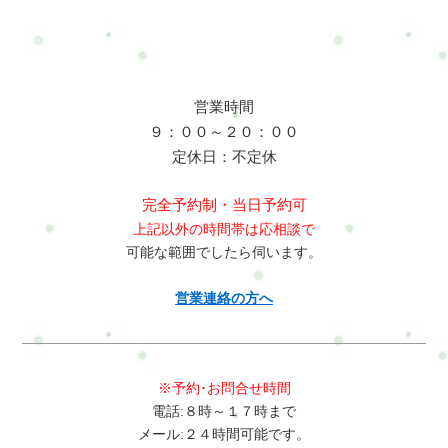
無理なく引き締めたいそんな方へ。内容例・やさしい体幹トレ
は「できることから始める」ことを大切にしています。無理な
ーニング・姿勢づくり・簡単な運動サポートなどを行います。
運動は行わず、その日の状態に合わせて進めていきますのでご
※ライトセッション35分は整体は含まれません。実際にどんな
安心ください。体型に自信がなくて恥ずかしいのですが…気に
事をするのかRefresh Jamの特徴完全予約制のプライベート空間
しなくて大丈夫です。完全予約制のため、人に見られることは
人目を気にせず、ゆっくり整えられます。運動が苦手でも大丈
ありません。同じようなお悩みをお持ちの方が多く来られてい
営業時間
夫“がんばる運動”ではなく、“続けやすい体づくり”を大切にして
ます。ジムやパーソナルトレーニングとの違いは何ですか？
９：００～２０：００
います。短時間でも変化を感じやすい小さな積み重ねが、体と
「頑張る場所」ではなく「整える場所」という点が違います。
定休日：不定休
心のラクさにつながっていきます。セッション料金◆初回限定
体をゆるめてから、無理のない範囲で動き、呼吸やリラックス
セッション35分3,500円― はじめての方限定体験価格◆通常1回
も取り入れながら整えていきます。ダイエット目的でも大丈夫
完全予約制・当日予約可
セッション35分4,500円― 単発受講◆4回チケット（35分×4）
ですか？はい、大丈夫です。無理な食事制限やきつい運動は行
上記以外の時間帯は応相談で
16,000円― 2,000円お得有効期限：1ヶ月以内◆8回チケット（35
いませんが、体を整えることで自然と動きやすくなり、結果と
可能な範囲でしたら伺います。
分×8）30,000円― 6,000円お得有効期限：2ヶ月以内※人は変化
して体の変化を感じる方が多いです。メンタル面のケアも含ま
を与えることができます。※体質改善や慢性的な不調の改善
れていますか？はい、含まれています。呼吸やリラックスの時
営業連絡の方へ
は、継続することで効果を実感しやすくなります。実際に変化
間を取り入れ、考えすぎてしまう状態や落ち着かない感覚をや
を感じている方の多くは、複数回継続して取り組まれていま
さしく整えていきます。どんな服装で行けばいいですか？動き
す。そのため、お得な4回・8回チケットをご用意しています。
やすい服装であれば大丈夫です。部屋着のようなリラックスで
よくある質問（Q&A）運動が本当に苦手ですが大丈夫ですか？
きる格好でも問題ありません。こちらにもお着替えを準備して
※予約･お問合せ時間
大丈夫です。このコースは「できることから始める」ことを大
あります。どれくらい通えば変化を感じますか？個人差はあり
電話:８時～１７時まで
切にしています。無理な運動は行わず、その日の状態に合わせ
ますが、1回でも「体が軽い」「気持ちがラク」と感じる方が多
メール:２４時間可能です。
て進めていきますのでご安心ください。体型に自信がなくて恥
いです。継続することで、より安定した変化につながります。