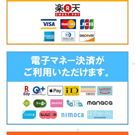
せん。大切にしているのは、“今の生活や仕事を、少しラクに続
けられる状態”を一緒につくっていくことです。整体で体をゆる
めながら、・少し動いてみる・呼吸を整える・疲れをため込み
にくくするそんな“小さな積み重ね”を大切にしています。「運
動が苦手」「体力に自信がない」「人目が気になる」そんな方
でも大丈夫です。まずは今の状態を整理しながら、無理なく続
けられる整え方を一緒に考えていきましょう。ご予約方法電
話・メール・LINE・WEB・ホットペッパービューティー・楽天
ビューティー・minimoで予約ができます。ご予約はこちら※不
安なことがあれば、事前にご相談も可能です。もう少し整えた
い方へミニセッションは、「まず整えてみる」ためのコースで
す。実際に受けてみて・もう少し体をしっかり整えたい・ゆっ
くり時間をかけて整えたい・運動や呼吸ももう少しやってみた
い◆そう感じた方には■カラダとココロの整え方はじめての運動
習慣120分がおすすめです。120分では・体をゆるめる時間・動
く時間・整える時間◆それぞれをしっかり取ることでより安定
した変化を感じやすくなります■違い・ミニ70分その日を整え
る・120分整った状態を“続けられる形”にする■こんな方におす
すめ・もう少し変化を感じたい・体型や体力も整えていきた