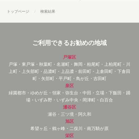
トップページ
検索結果
ご利用できるお勧めの地域
戸塚区
戸塚・東戸塚・秋葉町・名瀬町・舞岡・柏尾町・上柏尾町・川
上町・上矢部町・品濃町・上品濃・前田町・上倉田町・下倉田
町・矢部町・平戸町・鳥が丘・吉田町
泉区
緑園都市・ゆめが丘・領家・弥生台・中田・立場・下飯田・踊
場・いずみ野・いずみ中央・岡津町・白百合
瀬谷区
瀬谷・三ツ境・阿久和
旭区
希望ヶ丘・鶴ヶ峰・二俣川・南万騎が原
栄区