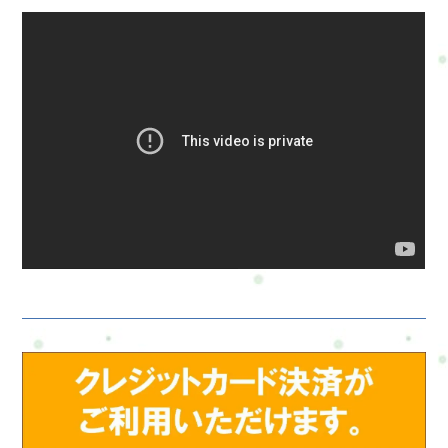
なら続けられそう」と感じた方だけ継続していただければ大丈
ョン70分がおすすめです。ミニセッションでは◆その日の状態
夫です。病院に行くほどではない不調でも大丈夫ですか？は
に合わせて・カラダ・ココロ・体の変化この中から1つを中心に
い、大丈夫です。このコースは「なんとなく不調」「少し気に
整えていきます。短い時間でも「少しラクになった」「これな
なる」を整えることを目的としています。年齢的に遅くないで
らできそう」と感じられる時間を大切にしています。■使い分け
しょうか？全く問題ありません。むしろ「今から少し整えた
のイメージ・ミニ70分まず整えてみる・120分しっかり整えて続
い」という方に向けたコースです。最後に体も心も、ずっと頑
けていく■最後にまずはミニで整えてみるのも大丈夫です。その
張り続けるのは大変です。だからこそ、“少し整える時間”を持
うえで「もう少しやってみたい」と感じたら120分へ。あなたの
つことが、これからの自分を支えてくれます。Refresh Jamで
ペースで大丈夫です。→カラダとココロの整え方・ミニセッシ
は、無理なく続けられる整え方を一緒に探していきます。まず
ョン70分
はご相談からでも大丈夫です「自分にはどのコースが合うかわ
からない」「何から始めればいいかわからない」「運動不足は
気になる。でも続けられるか不安…」そんな方も少なくありま
せん。Refresh Jamの“カラダとココロの整え方”は、単純に「この
症状ならこのコース」という形ではなく、・今の疲れ方・生活
スタイル・仕事の負担・体力や運動習慣・不安やストレス状態
なども含めながら、その方に合った整え方を一緒に考えていく
メニューです。そのため、「いきなりスタートするのが不安」
という方には、まずLINE・ご来店・対面でのご相談からスター
トすることもできます。Refresh Jamでは、・無理に運動をすす
める・頑張らせる・急に大きく変えることを目的にはしていま