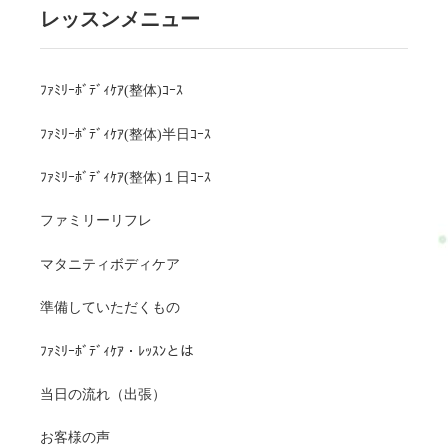
レッスンメニュー
ﾌｧﾐﾘｰﾎﾞﾃﾞｨｹｱ(整体)ｺｰｽ
ﾌｧﾐﾘｰﾎﾞﾃﾞｨｹｱ(整体)半日ｺｰｽ
ﾌｧﾐﾘｰﾎﾞﾃﾞｨｹｱ(整体)１日ｺｰｽ
ファミリーリフレ
マタニティボディケア
準備していただくもの
ﾌｧﾐﾘｰﾎﾞﾃﾞｨｹｱ・ﾚｯｽﾝとは
当日の流れ（出張）
お客様の声