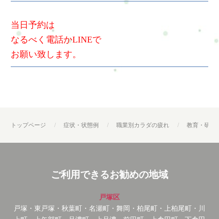
当日予約は
なるべく電話かLINEで
お願い致します。
トップページ
症状・状態例
職業別カラダの疲れ
教育・研究
ご利用できるお勧めの地域
戸塚区
戸塚・東戸塚・秋葉町・名瀬町・舞岡・柏尾町・上柏尾町・川