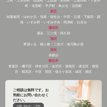
上町・上矢部町・品濃町・上品濃・前田町・上倉田町・下倉田
町・矢部町・平戸町・鳥が丘・吉田町
泉区
緑園都市・ゆめが丘・領家・弥生台・中田・立場・下飯田・踊
場・いずみ野・いずみ中央・岡津町・白百合
瀬谷区
瀬谷・三ツ境・阿久和
旭区
希望ヶ丘・鶴ヶ峰・二俣川・南万騎が原
栄区
本郷台
横浜市
青葉区・磯子区・神奈川区・金沢区・港南区・港北区・都筑
区・鶴見区・中区・西区・保土ケ谷区・緑区・南区
ご相談は無料です。お
気軽にお問い合わせく
ださい。
お問い合わせ・ご予約