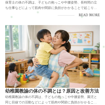
保育士の体の不調は、子どもの抱っこや中腰姿勢、長時間の立
ち仕事などによって筋肉や関節に負担がかかることで起こりま
す。特に肩こりや腰痛、首こりなどは多くの保育士が感じやす
READ MORE
く、姿勢のクセや筋肉の緊張が原因になることも少なくありま
せん。日常の姿勢を見直すことや体のケアを行うことで、これ
らの不調は予防や改善...
幼稚園教諭の体の不調とは？原因と改善方法
幼稚園教諭の体の不調は、子どもの抱っこや中腰姿勢、園児と
同じ目線での活動などによって筋肉や関節に負担がかかること