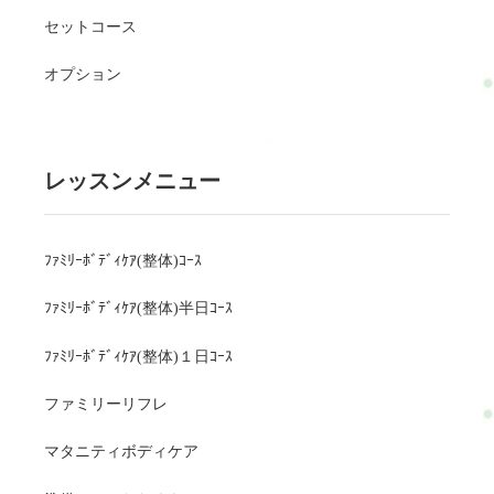
セットコース
オプション
レッスンメニュー
ﾌｧﾐﾘｰﾎﾞﾃﾞｨｹｱ(整体)ｺｰｽ
ﾌｧﾐﾘｰﾎﾞﾃﾞｨｹｱ(整体)半日ｺｰｽ
ﾌｧﾐﾘｰﾎﾞﾃﾞｨｹｱ(整体)１日ｺｰｽ
ファミリーリフレ
マタニティボディケア