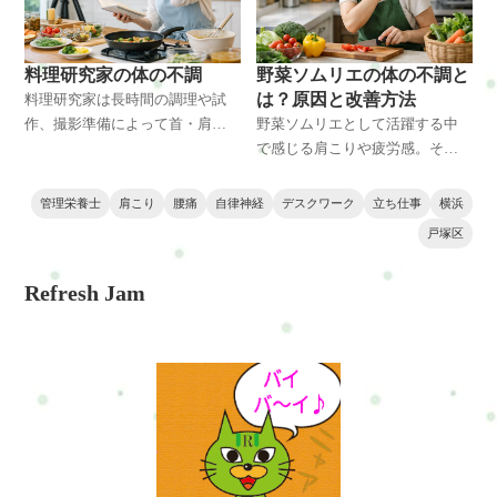
す。
く解説します。横浜市戸塚区・
戸塚エリアで不調に悩む方にも
役立つ内容です。
料理研究家の体の不調
野菜ソムリエの体の不調と
は？原因と改善方法
料理研究家は長時間の調理や試
作、撮影準備によって首・肩・
野菜ソムリエとして活躍する中
腰に負担がかかりやすい仕事で
で感じる肩こりや疲労感。その
す。不調の原因と改善方法を整
原因は姿勢や作業習慣にありま
体師の視点で解説。横浜・戸塚
す。本記事では体の不調の原因
管理栄養士
肩こり
腰痛
自律神経
デスクワーク
立ち仕事
横浜
区で体のケアを考えている方に
と整体視点での改善方法を分か
戸塚区
も役立つ内容です。
りやすく解説します。
Refresh Jam