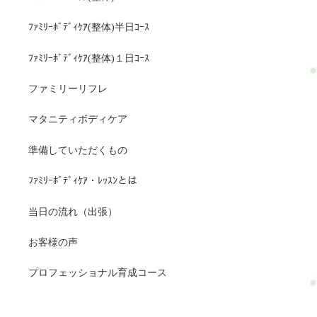
ﾌｧﾐﾘｰﾎﾞﾃﾞｨｹｱ(整体)半日ｺｰｽ
ﾌｧﾐﾘｰﾎﾞﾃﾞｨｹｱ(整体)１日ｺｰｽ
ファミリーリフレ
マタニティボディケア
準備していただくもの
ﾌｧﾐﾘｰﾎﾞﾃﾞｨｹｱ・ﾚｯｽﾝとは
当日の流れ（出張）
お客様の声
プロフェッショナル育成コース