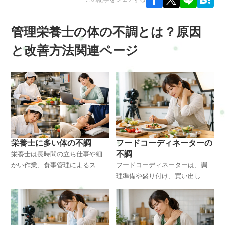
管理栄養士の体の不調とは？原因
と改善方法関連ページ
栄養士に多い体の不調
フードコーディネーターの
不調
栄養士は長時間の立ち仕事や細
かい作業、食事管理によるスト
フードコーディネーターは、調
レスにより肩こりや腰痛、自律
理準備や盛り付け、買い出し、
神経の乱れが起こりやすい職業
撮影対応などで首・肩・腰に負
です。本記事では原因や体の変
担がかかりやすい仕事です。体
化、整体での改善方法を横浜市
に起こる不調の原因と改善方法
戸塚区の整体師視点で解説しま
を、整体師の視点でわかりやす