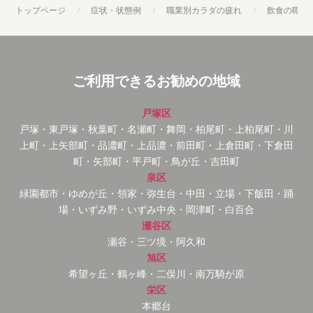
トップページ
症状・状態例
職業別カラダの疲れ
飲食の職業
ご利用できるお勧めの地域
戸塚区
戸塚・東戸塚・秋葉町・名瀬町・舞岡・柏尾町・上柏尾町・川
上町・上矢部町・品濃町・上品濃・前田町・上倉田町・下倉田
町・矢部町・平戸町・鳥が丘・吉田町
泉区
緑園都市・ゆめが丘・領家・弥生台・中田・立場・下飯田・踊
場・いずみ野・いずみ中央・岡津町・白百合
瀬谷区
瀬谷・三ツ境・阿久和
旭区
希望ヶ丘・鶴ヶ峰・二俣川・南万騎が原
栄区
本郷台