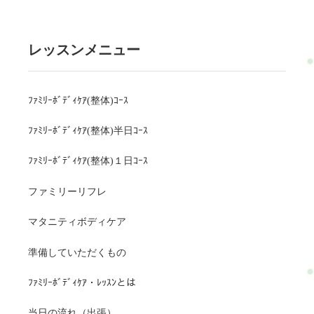
レッスンメニュー
ﾌｧﾐﾘｰﾎﾞﾃﾞｨｹｱ(整体)ｺｰｽ
ﾌｧﾐﾘｰﾎﾞﾃﾞｨｹｱ(整体)半日ｺｰｽ
ﾌｧﾐﾘｰﾎﾞﾃﾞｨｹｱ(整体)１日ｺｰｽ
ファミリーリフレ
マタニティボディケア
準備していただくもの
ﾌｧﾐﾘｰﾎﾞﾃﾞｨｹｱ・ﾚｯｽﾝとは
当日の流れ（出張）