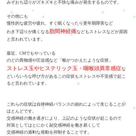
みぞおち辺りがズキズキと不快な痛みが発生するものです。
その他にも
慢性的な疲労や疲れ、すぐ眠くなったり更年期障害など
肋間神経痛
わき下辺りが痛くなる
などもストレスなどが原因
と言われています。
最近、CMでもやっている
のどの異物感や圧迫感など「喉がつかえたような症状」
ストレス玉やヒステリック玉・咽喉頭異常感症
な
どいろいろな呼び方があるこの症状もストレスや不安感で起こ
ると言われています。
これらの症状は自律神経バランスの崩れによって生じることが
ほとんどです。
交感神経の働き過ぎにより、上記のような症状が起こるので
対策としてはとにかく副交感神経を働き易くして
交感神経の過剰な発動を抑制することです。