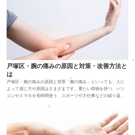
戸塚区・腕の痛みの原因と対策・改善方法と
は
戸塚区・腕の痛みの原因と背景「腕の痛み」といっても、人に
よって感じ方や原因はさまざまです。重たい荷物を持つ、パソ
コンやスマホを長時間使う、スポーツや力仕事などの繰り返し
動作によって筋肉や関節に負担がかかり、痛みが出やすくなり
ます。また、肩や首のコリから腕にかけて痛みが広がることも
あります。疲労やストレスで体のバランスが崩れると、筋肉が
緊張して血流が滞り、さらに不調が長引くこともあります。関
連する不調リスト：肩こり・・・デスクワークやスマホの操作