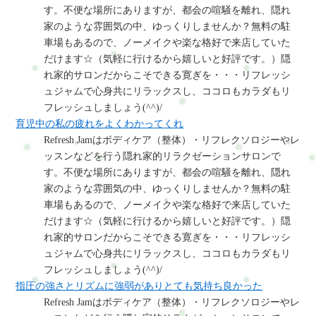
す。不便な場所にありますが、都会の喧騒を離れ、隠れ
家のような雰囲気の中、ゆっくりしませんか？無料の駐
車場もあるので、ノーメイクや楽な格好で来店していた
だけます☆（気軽に行けるから嬉しいと好評です。）隠
れ家的サロンだからこそできる寛ぎを・・・リフレッシ
ュジャムで心身共にリラックスし、ココロもカラダもリ
フレッシュしましょう(^^)/
育児中の私の疲れをよくわかってくれ
Refresh Jamはボディケア（整体）・リフレクソロジーやレ
ッスンなどを行う隠れ家的リラクゼーションサロンで
す。不便な場所にありますが、都会の喧騒を離れ、隠れ
家のような雰囲気の中、ゆっくりしませんか？無料の駐
車場もあるので、ノーメイクや楽な格好で来店していた
だけます☆（気軽に行けるから嬉しいと好評です。）隠
れ家的サロンだからこそできる寛ぎを・・・リフレッシ
ュジャムで心身共にリラックスし、ココロもカラダもリ
フレッシュしましょう(^^)/
指圧の強さとリズムに強弱がありとても気持ち良かった
Refresh Jamはボディケア（整体）・リフレクソロジーやレ