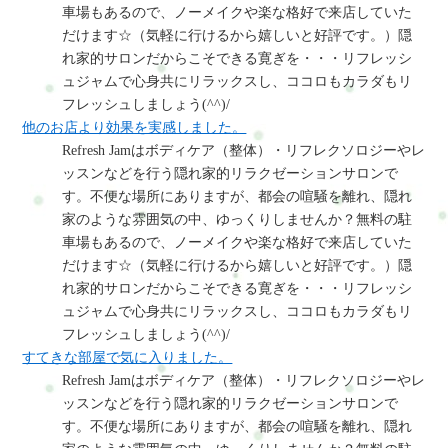
車場もあるので、ノーメイクや楽な格好で来店していた
だけます☆（気軽に行けるから嬉しいと好評です。）隠
れ家的サロンだからこそできる寛ぎを・・・リフレッシ
ュジャムで心身共にリラックスし、ココロもカラダもリ
フレッシュしましょう(^^)/
他のお店より効果を実感しました。
Refresh Jamはボディケア（整体）・リフレクソロジーやレ
ッスンなどを行う隠れ家的リラクゼーションサロンで
す。不便な場所にありますが、都会の喧騒を離れ、隠れ
家のような雰囲気の中、ゆっくりしませんか？無料の駐
車場もあるので、ノーメイクや楽な格好で来店していた
だけます☆（気軽に行けるから嬉しいと好評です。）隠
れ家的サロンだからこそできる寛ぎを・・・リフレッシ
ュジャムで心身共にリラックスし、ココロもカラダもリ
フレッシュしましょう(^^)/
すてきな部屋で気に入りました。
Refresh Jamはボディケア（整体）・リフレクソロジーやレ
ッスンなどを行う隠れ家的リラクゼーションサロンで
す。不便な場所にありますが、都会の喧騒を離れ、隠れ