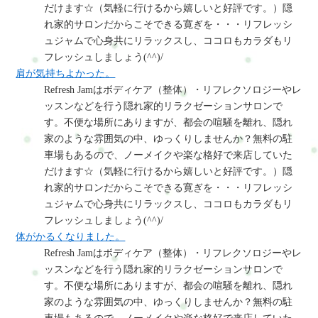
だけます☆（気軽に行けるから嬉しいと好評です。）隠
れ家的サロンだからこそできる寛ぎを・・・リフレッシ
ュジャムで心身共にリラックスし、ココロもカラダもリ
フレッシュしましょう(^^)/
肩が気持ちよかった。
Refresh Jamはボディケア（整体）・リフレクソロジーやレ
ッスンなどを行う隠れ家的リラクゼーションサロンで
す。不便な場所にありますが、都会の喧騒を離れ、隠れ
家のような雰囲気の中、ゆっくりしませんか？無料の駐
車場もあるので、ノーメイクや楽な格好で来店していた
だけます☆（気軽に行けるから嬉しいと好評です。）隠
れ家的サロンだからこそできる寛ぎを・・・リフレッシ
ュジャムで心身共にリラックスし、ココロもカラダもリ
フレッシュしましょう(^^)/
体がかるくなりました。
Refresh Jamはボディケア（整体）・リフレクソロジーやレ
ッスンなどを行う隠れ家的リラクゼーションサロンで
す。不便な場所にありますが、都会の喧騒を離れ、隠れ
家のような雰囲気の中、ゆっくりしませんか？無料の駐