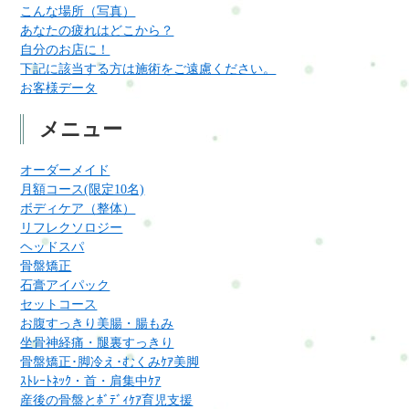
こんな場所（写真）
あなたの疲れはどこから？
自分のお店に！
下記に該当する方は施術をご遠慮ください。
お客様データ
メニュー
オーダーメイド
月額コース(限定10名)
ボディケア（整体）
リフレクソロジー
ヘッドスパ
骨盤矯正
石膏アイパック
セットコース
お腹すっきり美腸・腸もみ
坐骨神経痛・腿裏すっきり
骨盤矯正･脚冷え･むくみｹｱ美脚
ｽﾄﾚｰﾄﾈｯｸ・首・肩集中ｹｱ
産後の骨盤とﾎﾞﾃﾞｨｹｱ育児支援