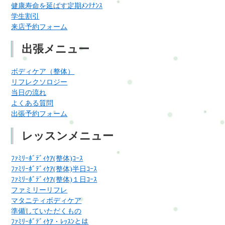
健康寿命を延ばす定期ﾒﾝﾃﾅﾝｽ
学生割引
来店予約フォーム
出張メニュー
ボディケア（整体）
リフレクソロジー
当日の流れ
よくある質問
出張予約フォーム
レッスンメニュー
ﾌｧﾐﾘｰﾎﾞﾃﾞｨｹｱ(整体)ｺｰｽ
ﾌｧﾐﾘｰﾎﾞﾃﾞｨｹｱ(整体)半日ｺｰｽ
ﾌｧﾐﾘｰﾎﾞﾃﾞｨｹｱ(整体)１日ｺｰｽ
ファミリーリフレ
マタニティボディケア
準備していただくもの
ﾌｧﾐﾘｰﾎﾞﾃﾞｨｹｱ・ﾚｯｽﾝとは