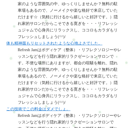
家のような雰囲気の中、ゆっくりしませんか？無料の駐
車場もあるので、ノーメイクや楽な格好で来店していた
だけます☆（気軽に行けるから嬉しいと好評です。）隠
れ家的サロンだからこそできる寛ぎを・・・リフレッシ
ュジャムで心身共にリラックスし、ココロもカラダもリ
フレッシュしましょう(^^)/
体も精神面もリセットされたような心地よさでした。
Refresh Jamはボディケア（整体）・リフレクソロジーやレ
ッスンなどを行う隠れ家的リラクゼーションサロンで
す。不便な場所にありますが、都会の喧騒を離れ、隠れ
家のような雰囲気の中、ゆっくりしませんか？無料の駐
車場もあるので、ノーメイクや楽な格好で来店していた
だけます☆（気軽に行けるから嬉しいと好評です。）隠
れ家的サロンだからこそできる寛ぎを・・・リフレッシ
ュジャムで心身共にリラックスし、ココロもカラダもリ
フレッシュしましょう(^^)/
この技術でこの料金はダメでしょ。
Refresh Jamはボディケア（整体）・リフレクソロジーやレ
ッスンなどを行う隠れ家的リラクゼーションサロンで