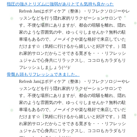
指圧の強さとリズムに強弱がありとても気持ち良かった
Refresh Jamはボディケア（整体）・リフレクソロジーやレ
ッスンなどを行う隠れ家的リラクゼーションサロンで
す。不便な場所にありますが、都会の喧騒を離れ、隠れ
家のような雰囲気の中、ゆっくりしませんか？無料の駐
車場もあるので、ノーメイクや楽な格好で来店していた
だけます☆（気軽に行けるから嬉しいと好評です。）隠
れ家的サロンだからこそできる寛ぎを・・・リフレッシ
ュジャムで心身共にリラックスし、ココロもカラダもリ
フレッシュしましょう(^^)/
骨盤も頭もリフレッシュできました。
Refresh Jamはボディケア（整体）・リフレクソロジーやレ
ッスンなどを行う隠れ家的リラクゼーションサロンで
す。不便な場所にありますが、都会の喧騒を離れ、隠れ
家のような雰囲気の中、ゆっくりしませんか？無料の駐
車場もあるので、ノーメイクや楽な格好で来店していた
だけます☆（気軽に行けるから嬉しいと好評です。）隠
れ家的サロンだからこそできる寛ぎを・・・リフレッシ
ュジャムで心身共にリラックスし、ココロもカラダもリ