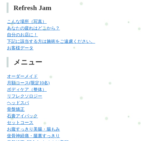
Refresh Jam
こんな場所（写真）
あなたの疲れはどこから？
自分のお店に！
下記に該当する方は施術をご遠慮ください。
お客様データ
メニュー
オーダーメイド
月額コース(限定10名)
ボディケア（整体）
リフレクソロジー
ヘッドスパ
骨盤矯正
石膏アイパック
セットコース
お腹すっきり美腸・腸もみ
坐骨神経痛・腿裏すっきり