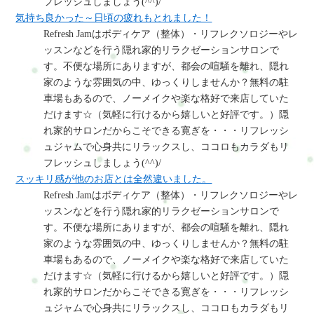
フレッシュしましょう(^^)/
気持ち良かった～日頃の疲れもとれました！
Refresh Jamはボディケア（整体）・リフレクソロジーやレ
ッスンなどを行う隠れ家的リラクゼーションサロンで
す。不便な場所にありますが、都会の喧騒を離れ、隠れ
家のような雰囲気の中、ゆっくりしませんか？無料の駐
車場もあるので、ノーメイクや楽な格好で来店していた
だけます☆（気軽に行けるから嬉しいと好評です。）隠
れ家的サロンだからこそできる寛ぎを・・・リフレッシ
ュジャムで心身共にリラックスし、ココロもカラダもリ
フレッシュしましょう(^^)/
スッキリ感が他のお店とは全然違いました。
Refresh Jamはボディケア（整体）・リフレクソロジーやレ
ッスンなどを行う隠れ家的リラクゼーションサロンで
す。不便な場所にありますが、都会の喧騒を離れ、隠れ
家のような雰囲気の中、ゆっくりしませんか？無料の駐
車場もあるので、ノーメイクや楽な格好で来店していた
だけます☆（気軽に行けるから嬉しいと好評です。）隠
れ家的サロンだからこそできる寛ぎを・・・リフレッシ
ュジャムで心身共にリラックスし、ココロもカラダもリ