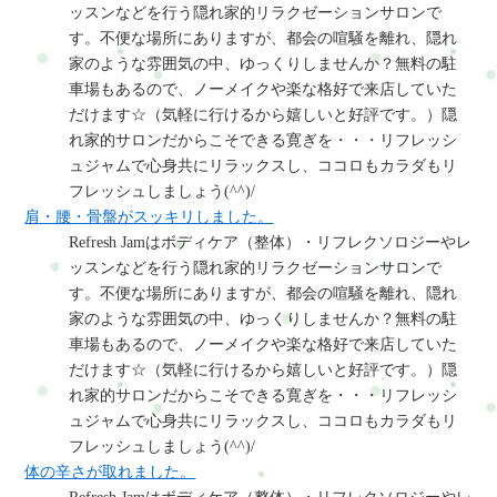
ッスンなどを行う隠れ家的リラクゼーションサロンで
す。不便な場所にありますが、都会の喧騒を離れ、隠れ
家のような雰囲気の中、ゆっくりしませんか？無料の駐
車場もあるので、ノーメイクや楽な格好で来店していた
だけます☆（気軽に行けるから嬉しいと好評です。）隠
れ家的サロンだからこそできる寛ぎを・・・リフレッシ
ュジャムで心身共にリラックスし、ココロもカラダもリ
フレッシュしましょう(^^)/
肩・腰・骨盤がスッキリしました。
Refresh Jamはボディケア（整体）・リフレクソロジーやレ
ッスンなどを行う隠れ家的リラクゼーションサロンで
す。不便な場所にありますが、都会の喧騒を離れ、隠れ
家のような雰囲気の中、ゆっくりしませんか？無料の駐
車場もあるので、ノーメイクや楽な格好で来店していた
だけます☆（気軽に行けるから嬉しいと好評です。）隠
れ家的サロンだからこそできる寛ぎを・・・リフレッシ
ュジャムで心身共にリラックスし、ココロもカラダもリ
フレッシュしましょう(^^)/
体の辛さが取れました。