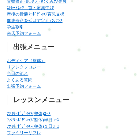
骨盤矯正･脚冷え･むくみｹｱ美脚
ｽﾄﾚｰﾄﾈｯｸ・首・肩集中ｹｱ
産後の骨盤とﾎﾞﾃﾞｨｹｱ育児支援
健康寿命を延ばす定期ﾒﾝﾃﾅﾝｽ
学生割引
来店予約フォーム
出張メニュー
ボディケア（整体）
リフレクソロジー
当日の流れ
よくある質問
出張予約フォーム
レッスンメニュー
ﾌｧﾐﾘｰﾎﾞﾃﾞｨｹｱ(整体)ｺｰｽ
ﾌｧﾐﾘｰﾎﾞﾃﾞｨｹｱ(整体)半日ｺｰｽ
ﾌｧﾐﾘｰﾎﾞﾃﾞｨｹｱ(整体)１日ｺｰｽ
ファミリーリフレ