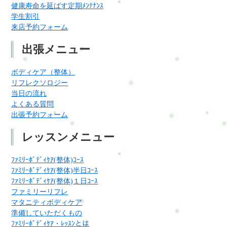
健康寿命を延ばす定期ﾒﾝﾃﾅﾝｽ
学生割引
来店予約フォーム
出張メニュー
ボディケア（整体）
リフレクソロジー
当日の流れ
よくある質問
出張予約フォーム
レッスンメニュー
ﾌｧﾐﾘｰﾎﾞﾃﾞｨｹｱ(整体)ｺｰｽ
ﾌｧﾐﾘｰﾎﾞﾃﾞｨｹｱ(整体)半日ｺｰｽ
ﾌｧﾐﾘｰﾎﾞﾃﾞｨｹｱ(整体)１日ｺｰｽ
ファミリーリフレ
マタニティボディケア
準備していただくもの
ﾌｧﾐﾘｰﾎﾞﾃﾞｨｹｱ・ﾚｯｽﾝとは