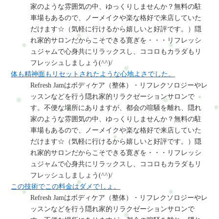
家のような雰囲気の中、ゆっくりしませんか？無料の駐
車場もあるので、ノーメイクや楽な格好で来店していた
だけます☆（気軽に行けるから嬉しいと好評です。）隠
れ家的サロンだからこそできる寛ぎを・・・リフレッシ
ュジャムで心身共にリラックスし、ココロもカラダもリ
フレッシュしましょう(^^)/
体も精神面もリセットされたような心地よさでした。
Refresh Jamはボディケア（整体）・リフレクソロジーやレ
ッスンなどを行う隠れ家的リラクゼーションサロンで
す。不便な場所にありますが、都会の喧騒を離れ、隠れ
家のような雰囲気の中、ゆっくりしませんか？無料の駐
車場もあるので、ノーメイクや楽な格好で来店していた
だけます☆（気軽に行けるから嬉しいと好評です。）隠
れ家的サロンだからこそできる寛ぎを・・・リフレッシ
ュジャムで心身共にリラックスし、ココロもカラダもリ
フレッシュしましょう(^^)/
この技術でこの料金はダメでしょ。
Refresh Jamはボディケア（整体）・リフレクソロジーやレ
ッスンなどを行う隠れ家的リラクゼーションサロンで