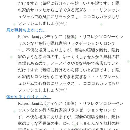
だけます☆（気軽に行けるから嬉しいと好評です。）隠
れ家的サロンだからこそできる寛ぎを・・・リフレッシ
ュジャムで心身共にリラックスし、ココロもカラダもリ
フレッシュしましょう(^^)/
肩が気持ちよかった。
Refresh Jamはボディケア（整体）・リフレクソロジーやレ
ッスンなどを行う隠れ家的リラクゼーションサロンで
す。不便な場所にありますが、都会の喧騒を離れ、隠れ
家のような雰囲気の中、ゆっくりしませんか？無料の駐
車場もあるので、ノーメイクや楽な格好で来店していた
だけます☆（気軽に行けるから嬉しいと好評です。）隠
れ家的サロンだからこそできる寛ぎを・・・リフレッシ
ュジャムで心身共にリラックスし、ココロもカラダもリ
フレッシュしましょう(^^)/
体がかるくなりました。
Refresh Jamはボディケア（整体）・リフレクソロジーやレ
ッスンなどを行う隠れ家的リラクゼーションサロンで
す。不便な場所にありますが、都会の喧騒を離れ、隠れ
家のような雰囲気の中、ゆっくりしませんか？無料の駐