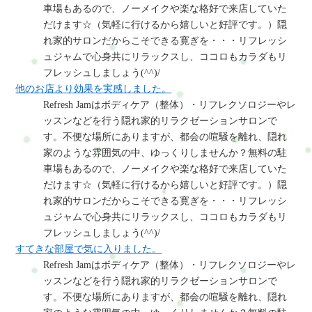
車場もあるので、ノーメイクや楽な格好で来店していた
だけます☆（気軽に行けるから嬉しいと好評です。）隠
れ家的サロンだからこそできる寛ぎを・・・リフレッシ
ュジャムで心身共にリラックスし、ココロもカラダもリ
フレッシュしましょう(^^)/
他のお店より効果を実感しました。
Refresh Jamはボディケア（整体）・リフレクソロジーやレ
ッスンなどを行う隠れ家的リラクゼーションサロンで
す。不便な場所にありますが、都会の喧騒を離れ、隠れ
家のような雰囲気の中、ゆっくりしませんか？無料の駐
車場もあるので、ノーメイクや楽な格好で来店していた
だけます☆（気軽に行けるから嬉しいと好評です。）隠
れ家的サロンだからこそできる寛ぎを・・・リフレッシ
ュジャムで心身共にリラックスし、ココロもカラダもリ
フレッシュしましょう(^^)/
すてきな部屋で気に入りました。
Refresh Jamはボディケア（整体）・リフレクソロジーやレ
ッスンなどを行う隠れ家的リラクゼーションサロンで
す。不便な場所にありますが、都会の喧騒を離れ、隠れ