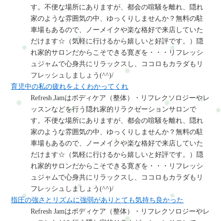
す。不便な場所にありますが、都会の喧騒を離れ、隠れ
家のような雰囲気の中、ゆっくりしませんか？無料の駐
車場もあるので、ノーメイクや楽な格好で来店していた
だけます☆（気軽に行けるから嬉しいと好評です。）隠
れ家的サロンだからこそできる寛ぎを・・・リフレッシ
ュジャムで心身共にリラックスし、ココロもカラダもリ
フレッシュしましょう(^^)/
育児中の私の疲れをよくわかってくれ
Refresh Jamはボディケア（整体）・リフレクソロジーやレ
ッスンなどを行う隠れ家的リラクゼーションサロンで
す。不便な場所にありますが、都会の喧騒を離れ、隠れ
家のような雰囲気の中、ゆっくりしませんか？無料の駐
車場もあるので、ノーメイクや楽な格好で来店していた
だけます☆（気軽に行けるから嬉しいと好評です。）隠
れ家的サロンだからこそできる寛ぎを・・・リフレッシ
ュジャムで心身共にリラックスし、ココロもカラダもリ
フレッシュしましょう(^^)/
指圧の強さとリズムに強弱がありとても気持ち良かった
Refresh Jamはボディケア（整体）・リフレクソロジーやレ