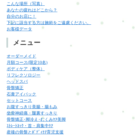
こんな場所（写真）
あなたの疲れはどこから？
自分のお店に！
下記に該当する方は施術をご遠慮ください。
お客様データ
メニュー
オーダーメイド
月額コース(限定10名)
ボディケア（整体）
リフレクソロジー
ヘッドスパ
骨盤矯正
石膏アイパック
セットコース
お腹すっきり美腸・腸もみ
坐骨神経痛・腿裏すっきり
骨盤矯正･脚冷え･むくみｹｱ美脚
ｽﾄﾚｰﾄﾈｯｸ・首・肩集中ｹｱ
産後の骨盤とﾎﾞﾃﾞｨｹｱ育児支援