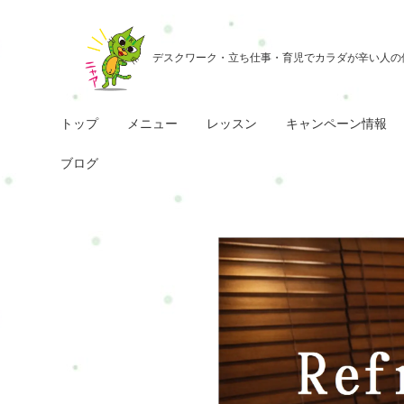
トップ
メニュー
レッスン
キャンペーン情報
ブログ