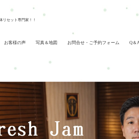
お客様の声
写真＆地図
お問合せ・ご予約フォーム
Q＆