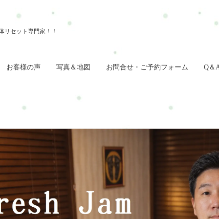
お客様の声
写真＆地図
お問合せ・ご予約フォーム
Q＆