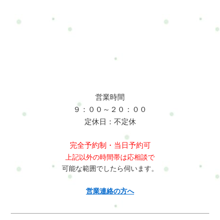
による疲労と血流低下長時間立つことで足の筋肉が硬くなり、
響で不調が起こりやすい職業です。早めのケアと整体による調
!important;}select.ui-datepicker-year,select.ui-datepicker-
血流が滞ります。 夕方になると足の重だるさやむくみを感じや
整で、快適に働ける体を維持することが大切です。初めての方
month{height:2em !important;gap:5px;}span.del +
すくなります。体に起こる変化・呼吸が浅くなる・肩甲骨の動
はまずこちらへRefresh Jamーロードマップ◆ 安心できる施術
span.del{display:none !important;}お問合せ・ご予約フォーム内容
きが悪くなる・疲労回復が遅れる・交感神経が優位になる特に
を、1度体験してみるお申し込み方法はこちら・ホットペッパー
の確認以下の内容で送信します。よろしいですか？氏名必須メ
呼吸が浅くなることで酸素供給が低下し、全身の疲れやすさに
ビューティー…予約可・LINE公式…予約・トークでやり取り・
ールアドレス必須お問い合わせ内容必須お問い合わせ内容によ
つながります。放置するとどうなる・慢性的な肩こりや腰痛・
お得情報・楽天ビューティー…予約可・minimo…予約可・誰で
っては回答できない場合もございますのであらかじめご了承く
頭痛やめまい・睡眠の質低下・集中力の低下不調が習慣化する
も使えるWEB予約…予約可※掲載サイトによって料金やコース
ださい。プライバシーポリシーにご同意の上、お問い合わせ内
と「それが普通」と感じてしまい、改善のタイミングを逃しや
が違います。無理なく、安心して選んでくださいね。#ui-
容の確認に進んでください。
すくなります。改善方法・30分に1回は姿勢をリセット・肩甲骨
datepicker-div{z-index:10000 !important;}.ui-datepicker-calendar
営業時間
を動かすストレッチ・深呼吸を意識する・足首を動かして血流
th,.ui-datepicker-calendar td{min-width:unset !important;}select.ui-
９：００～２０：００
改善小さな習慣の積み重ねが体の負担軽減につながります。特
datepicker-year,select.ui-datepicker-month{height:2em
定休日：不定休
に肩甲骨を動かすことは血流改善に非常に重要です。整体で出
!important;gap:5px;}span.del + span.del{display:none !important;}お
来ること整体では以下の施術を行います・肩甲骨・背骨の可動
問合せ・ご予約フォーム内容の確認以下の内容で送信します。
完全予約制・当日予約可
域調整・首や肩の筋肉の緊張緩和・骨盤バランスの調整これに
よろしいですか？氏名必須メールアドレス必須お問い合わせ内
上記以外の時間帯は応相談で
より・血流が改善される・呼吸がしやすくなる・体が軽くなる
容必須お問い合わせ内容によっては回答できない場合もござい
可能な範囲でしたら伺います。
さらに・疲れにくくなる・回復しやすくなる・仕事中の負担が
ますのであらかじめご了承ください。プライバシーポリシーに
軽減されるといった変化が期待できます。当サロンでは野菜ソ
ご同意の上、お問い合わせ内容の確認に進んでください。
営業連絡の方へ
ムリエの生活や体の使い方を考慮した施術を行っています。横
浜市戸塚区で体の不調にお悩みの方は、整体・自宅サロン
Refresh Jamへお気軽にご相談ください。肩こりや腰痛など日常