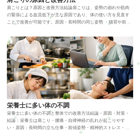
る脳疲労が起きる理由長時間のパソコン作業では、同じ姿勢で
・姿勢を整える ・こまめな休憩 ・入浴で血流を良くする特に姿
肩こりとは？原因と改善方法結論肩こりは、姿勢の崩れや筋肉
画面を見続ける状態が続きます。 このとき頭が前に出る姿勢に
勢改善は根本的な改善につながります。整体で出来ること整体
の緊張による血流低下が主な原因であり、体の使い方を見直す
なり、僧帽筋や肩甲挙筋、小胸筋が緊張します。筋肉の緊張に
では首・肩・頭部のバランスを整えます。・僧帽筋や肩甲挙筋
ことで改善が可能です。原因・長時間の同じ姿勢 ・猫背や前傾
より首周囲の血流が低下し、脳への酸素供給が不足しやすくな
の緊張を緩和・血流促進・姿勢調整これにより・頭痛が軽減す
姿勢 ・筋肉の緊張（僧帽筋・肩甲挙筋など） ・血流低下と神経
ります。さらに神経の働きも低下し、脳の回復力が落ちていき
る・疲れにくくなる・回復しやすくなる・仕事中の負担が軽減
圧迫対策・姿勢改善 ・ストレッチ ・適度な運動 ・整体による
ます。その結果、思考力の低下や集中力の低下、頭の重だるさ
される当サロンではデスクワークや日常生活の体の使い方を考
調整肩こりの不調は、姿勢不良・筋肉の緊張・血流低下といっ
として現れます。この状態が続くことで慢性的な脳疲労へとつ
慮した施術を行っています。横浜市戸塚区で体の不調にお悩み
た負担が重なることで起こりやすくなります。肩こりとは肩こ
ながります。スマホ使用による自律神経の乱れスマホからの情
の方は、整体・自宅サロンRefresh Jamへお気軽にご相談くださ
りとは、首から肩にかけての筋肉が緊張し、重だるさや痛みを
報刺激は脳を休ませる時間を減らします。 その結果、交感神経
い。肩こりや腰痛など日常生活で起こりやすい不調のケアを通
感じる状態を指します。特に僧帽筋や肩甲挙筋が関係し、現代
が優位になり続け、リラックスできなくなります。ストレスに
して、今の生活や仕事を続けられるカラダとココロづくりをサ
ではデスクワークやスマホ使用により多くの人が悩んでいま
よる疲労と血流低下精神的ストレスは血管を収縮させ、脳への
ポートしています。よくある質問Q:頭痛は整体で改善します
す。肩こりに多い体の不調・首の痛み ・頭痛 ・目の疲れ ・腕
血流を低下させます。 これにより回復が遅れ、疲労が蓄積され
か？A：筋肉の緊張や血流を改善することで、多くの頭痛は軽減
のだるさ ・集中力の低下長時間のデスクワークで肩こりが起き
やすくなります。体に起こる変化・呼吸が浅くなる ・血流が悪
が期待できます。Q:頭痛があるときにストレッチしても大丈夫
る理由デスクワークでは、パソコン作業により前傾姿勢が続き
くなる ・疲労回復が遅れる ・交感神経が優位になる脳疲労は全
ですか？A：軽いストレッチは効果的ですが、強い痛みがある場
やすくなります。頭は約5kgの重さがあり、前に出ることで首や
身のバランスを崩すサインです。放置するとどうなる・慢性的
栄養士に多い体の不調
合は無理をしないことが大切です。まとめ頭痛は姿勢や血流、
肩への負担が増加します。 この姿勢により僧帽筋や肩甲挙筋、
な疲労感 ・睡眠障害 ・集中力低下 ・自律神経失調日常生活の
筋肉の緊張が関係しています。日常のケアと整体によって改善
栄養士に多い体の不調と整体での改善方法結論・原因・対策・
小胸筋が持続的に緊張します。筋肉が硬くなると血流が低下
質が低下し、仕事にも影響が出やすくなります。改善方法・デ
しやすくなります。初めての方はまずこちらへRefresh Jamーロ
結論：栄養士は肩こり・腰痛・自律神経の乱れが起こりやす
し、酸素や栄養が届きにくくなります。 さらに筋肉の緊張は神
ジタルデトックス ・首や肩のストレッチ ・深呼吸 ・入浴習慣
ードマップ◆ 安心できる施術を、1度体験してみるお申し込み方
い・原因：長時間の立ち仕事・前傾姿勢・精神的ストレス・対
経を圧迫し、痛みやだるさとして現れます。これが慢性的な肩
特に「脳を休ませる時間」を意識することが重要です。整体で
法はこちら・ホットペッパービューティー…予約可・LINE公
策：姿勢改善・血流促進・筋肉バランスの調整栄養士の不調
こりへとつながります。 この状態が続くと、日常的に疲れが抜
出来ること整体では、首・肩・頭部の緊張を整え、血流と自律