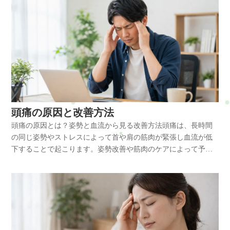
頭痛の原因と改善方法
頭痛の原因とは？姿勢と血流から見る改善方法頭痛は、長時間
の同じ姿勢やストレスによって首や肩の筋肉が緊張し血流が低
下することで起こります。姿勢改善や筋肉のケアによって予防
と改善が可能です。結論頭痛は首や肩の筋肉の緊張を緩め、血
流を改善することで軽減できます。原因・前傾姿勢の継続 ・首
や肩の筋緊張 ・血流低下 ・自律神経の乱れ対策・姿勢改善 ・
ストレッチ ・適度な休息 ・入浴で血流促進頭痛は、姿勢の崩
れ・筋肉の緊張・血流低下といった負担が重なることで起こり
やすくなります。頭痛とは頭痛とは、頭部や首周辺に痛みや重