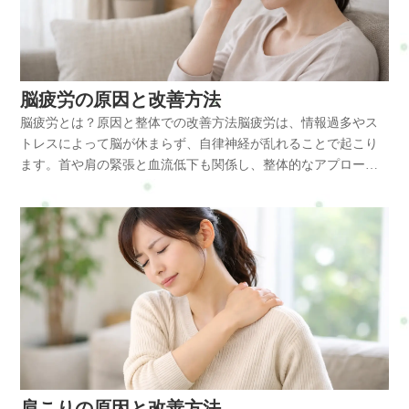
さを感じる状態です。 特に筋肉の緊張による「緊張型頭痛」は
現代人に多く見られます。頭痛に多い体の不調・肩こり ・首こ
り ・目の疲れ ・集中力低下 ・睡眠の質低下デスクワークによ
る頭痛が起きる理由長時間のパソコン作業では、頭が前に出る
姿勢が続きます。 この姿勢により、僧帽筋や肩甲挙筋、小胸筋
脳疲労の原因と改善方法
が持続的に緊張します。筋肉が緊張すると血管が圧迫され、脳
脳疲労とは？原因と整体での改善方法脳疲労は、情報過多やス
へ向かう血流が低下します。さらに首周辺の神経も圧迫される
トレスによって脳が休まらず、自律神経が乱れることで起こり
ことで、痛みの信号が強くなります。その結果、頭が締め付け
ます。首や肩の緊張と血流低下も関係し、整体的なアプローチ
られるような痛みや重だるさが生じます。この状態が続くこと
で改善が期待できます。結論脳疲労は自律神経と血流を整える
で慢性的な頭痛へと変化していきます。スマホ使用による自律
ことで回復しやすくなります。原因・長時間のスマホやPC使用
神経の乱れスマホを長時間使用すると交感神経が優位になり、
・情報過多による脳の過活動 ・首や肩の筋緊張 ・ストレスによ
体が常に緊張状態になります。 その結果、リラックスできず頭
る自律神経の乱れ対策・デジタル機器の使用時間を減らす ・首
痛が起こりやすくなります。ストレスによる疲労と血流低下精
肩のストレッチ ・深呼吸 ・睡眠の質改善脳疲労は、情報過多・
神的ストレスも血管を収縮させ、血流を悪くします。 その影響
筋肉の緊張・自律神経の乱れといった負担が重なることで起こ
で頭部に十分な酸素が届かず、痛みが発生します。体に起こる
りやすくなります。脳疲労とは脳疲労とは、脳が処理しきれな
変化・呼吸が浅くなる ・血流が悪くなる ・疲労回復が遅れる
いほどの情報や刺激を受け続けることで機能が低下した状態で
・交感神経が優位になる頭痛は体全体のバランスの乱れからく
す。 特に現代ではスマホやパソコンの影響で慢性的に起こりや
るサインです。放置するとどうなる・慢性頭痛 ・集中力低下 ・
すくなっています。脳疲労に多い体の不調・頭が重い ・集中力
睡眠障害 ・仕事効率の低下放置することで症状が悪化し、日常
低下 ・睡眠の質低下 ・イライラ ・目の疲れデスクワークによ
生活に大きな影響を与えます。改善方法・首や肩のストレッチ
肩こりの原因と改善方法