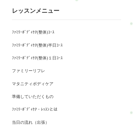
レッスンメニュー
ﾌｧﾐﾘｰﾎﾞﾃﾞｨｹｱ(整体)ｺｰｽ
ﾌｧﾐﾘｰﾎﾞﾃﾞｨｹｱ(整体)半日ｺｰｽ
ﾌｧﾐﾘｰﾎﾞﾃﾞｨｹｱ(整体)１日ｺｰｽ
ファミリーリフレ
マタニティボディケア
準備していただくもの
ﾌｧﾐﾘｰﾎﾞﾃﾞｨｹｱ・ﾚｯｽﾝとは
当日の流れ（出張）