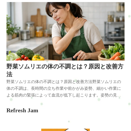
式…予約・トークでやり取り・お得情報・楽天ビューティー…
は、立ち仕事と前傾姿勢と精神的ストレスが重なることで起こ
けにくくなるのが特徴です。スマホ使用による不調と自律神経
神経のバランスを改善します。・僧帽筋や肩甲挙筋の緩和・頭
予約可・minimo…予約可・誰でも使えるWEB予約…予約可※掲
りやすくなります。栄養士に多い体の不調とは栄養士は調理・
の乱れスマホを長時間見ることで首が前に出て、首や肩が緊張
部の循環改善・姿勢調整これにより・頭がスッキリする・疲れ
載サイトによって料金やコースが違います。無理なく、安心し
配膳・デスクワークを行うため、体への負担が偏りやすい職業
します。 この状態が続くと交感神経が優位になり、リラックス
にくくなる・回復しやすくなる・仕事中の負担が軽減される当
て選んでくださいね。#ui-datepicker-div{z-index:10000
です。 特に以下の不調が多く見られます。・肩こり・首の痛
しにくくなります。運動不足による疲労と血流低下体を動かす
サロンではデスクワークや日常生活の体の使い方を考慮した施
!important;}.ui-datepicker-calendar th,.ui-datepicker-calendar td{min-
み・腰痛・頭痛・疲労感主な原因栄養士の仕事では同じ姿勢が
機会が少ないと、筋肉のポンプ作用が働かず血流が悪くなりま
術を行っています。横浜市戸塚区で体の不調にお悩みの方は、
width:unset !important;}select.ui-datepicker-year,select.ui-datepicker-
続きやすく、筋肉や関節に負担が集中します。・前かがみ姿
す。 その結果、疲労物質が溜まりやすくなります。体に起こる
整体・自宅サロンRefresh Jamへお気軽にご相談ください。肩こ
month{height:2em !important;gap:5px;}span.del +
勢・長時間の立ちっぱなし・重いものを持つ作業・ストレスに
変化肩こりが続くと、筋肉の柔軟性が低下し血流が慢性的に悪
りや腰痛など日常生活で起こりやすい不調のケアを通して、今
span.del{display:none !important;}お問合せ・ご予約フォーム内容
よる自律神経の乱れ栄養士に多い体の不調調理やデスクワーク
くなります。 さらに呼吸が浅くなり、酸素供給が不足しやすく
の生活や仕事を続けられるカラダとココロづくりをサポートし
の確認以下の内容で送信します。よろしいですか？氏名必須メ
による姿勢負担が肩こりを引き起こす理由栄養士は調理中やパ
なります。 その結果、交感神経が優位となり、疲労回復が遅れ
ています。よくある質問Q:脳疲労は整体で改善しますか？A：は
ールアドレス必須お問い合わせ内容必須お問い合わせ内容によ
ソコン作業で前傾姿勢になりやすく、僧帽筋や肩甲挙筋、小胸
る状態になります。 この影響は全身のだるさにもつながりま
野菜ソムリエの体の不調とは？原因と改善方
い、首や肩の緊張を緩め血流を改善することで、脳の回復力が
っては回答できない場合もございますのであらかじめご了承く
筋に負担がかかります。 この状態が続くことで血流が悪化し、
す。放置するとどうなる肩こりを放置すると、頭痛やめまい、
高まり改善が期待できます。Q:どれくらいで改善しますか？A：
法
ださい。プライバシーポリシーにご同意の上、お問い合わせ内
筋肉が硬くなり、神経を圧迫します。・前傾姿勢 → 筋肉の緊
腕のしびれなどの症状が出ることがあります。 また慢性化する
個人差はありますが、生活習慣の見直しと併用することで徐々
野菜ソムリエの体の不調とは？原因と改善方法野菜ソムリエの
容の確認に進んでください。
張・血流低下 → 疲労物質の蓄積・神経圧迫 → 痛みやしびれ肩
と改善しにくくなり、日常生活の質が低下します。 早めの対処
に改善していきます。まとめ脳疲労は情報過多と血流低下が原
体の不調は、長時間の立ち作業や前かがみ姿勢、細かい作業に
こりは筋肉・血流・神経の悪循環によって慢性化します。立ち
が重要です。改善方法・姿勢を意識する ・肩や首のストレッチ
因です。整体と生活改善で回復しやすい状態を作ることが大切
よる筋肉の緊張によって血流が低下し起こります。姿勢の見直
仕事による不調と自律神経の乱れ長時間の立ち仕事は下半身の
を行う ・適度な運動を取り入れる ・長時間同じ姿勢を避ける特
です。初めての方はまずこちらへRefresh Jamーロードマップ◆
しや適切なケアによって改善が期待できます。結論野菜ソムリ
血流を低下させ、自律神経のバランスを崩します。細かい作業
に姿勢改善は肩こり解消の基本です整体で出来ること整体で
安心できる施術を、1度体験してみるお申し込み方法はこちら・
エは立ち作業と前傾姿勢により肩・首・腰に負担がかかりやす
Refresh Jam
による疲労と血流低下栄養計算や盛り付けなどの細かい作業は
は、筋肉の緊張を緩めながら骨格のバランスを整えます。 血流
ホットペッパービューティー…予約可・LINE公式…予約・トー
い原因・長時間の調理や仕分け作業 ・前かがみ姿勢の継続 ・細
目や首の疲労を引き起こし、全身の血流低下につながります。
が改善されることで、痛みやだるさが軽減します。・筋肉の調
クでやり取り・お得情報・楽天ビューティー…予約可・
かい手作業による筋緊張対策・姿勢のリセット ・肩甲骨を動か
体に起こる変化体の負担が続くことで以下の変化が起こりま
整・姿勢の改善・可動域の向上当サロンでは肩こりの生活や体
minimo…予約可・誰でも使えるWEB予約…予約可※掲載サイト
す習慣 ・整体によるバランス調整野菜ソムリエの不調は、前傾
す。・筋肉の硬直・姿勢の歪み・呼吸が浅くなる・自律神経の