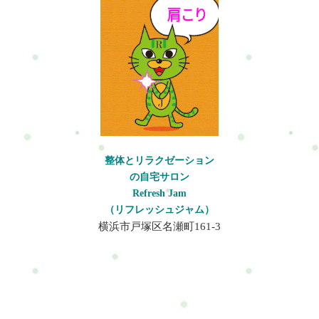
の使い方を考慮した施術を行っています。施術を受けること
によって料金やコースが違います。無理なく、安心して選んで
姿勢・長時間作業・細かい手作業といった負担が重なることで
乱れ放置するとどうなる不調を放置すると慢性化し、日常生活
で・疲れにくくなる・回復しやすくなる・仕事中の負担が軽減
くださいね。#ui-datepicker-div{z-index:10000 !important;}.ui-
起こりやすくなります。野菜ソムリエとは野菜や果物の知識を
にも影響が出ます。・慢性的な肩こりや腰痛・頭痛やめまい・
されるといった変化が期待できます。横浜市戸塚区で体の不調
datepicker-calendar th,.ui-datepicker-calendar td{min-width:unset
活かし、販売・提案・調理などを行う仕事です。日常的に食材
集中力の低下・疲れが取れにくい早めのケアが症状の悪化を防
にお悩みの方は、整体・自宅サロンRefresh Jamへお気軽にご相
!important;}select.ui-datepicker-year,select.ui-datepicker-
に触れるため健康的なイメージがありますが、実際には体への
ぐポイントです。改善方法日常生活で意識することが重要で
談ください。肩こりや腰痛など日常生活で起こりやすい不調の
month{height:2em !important;gap:5px;}span.del +
負担が積み重なりやすい職業です。 特に同じ姿勢が続くことが
す。・姿勢をこまめに整える・ストレッチを行う・適度に休憩
ケアを通して、今の生活や仕事を続けられるカラダとココロづ
span.del{display:none !important;}お問合せ・ご予約フォーム内容
多く、無意識に体へ負担が蓄積していきます。野菜ソムリエに
を取る・深呼吸を意識する整体で出来ること整体では体のバラ
くりをサポートしています。よくある質問Q:肩こりは自然に治
の確認以下の内容で送信します。よろしいですか？氏名必須メ
多い体の不調・肩こり ・首の痛み ・腰痛 ・手首の疲労 ・足の
ンスを整え、不調の根本改善を目指します。・筋肉の緊張を緩
りますか？A：一時的に軽くなることはありますが、原因が改善
ールアドレス必須お問い合わせ内容必須お問い合わせ内容によ
むくみ前かがみでの仕分けや調理作業による肩こりが起きる理
める施術・姿勢調整・血流改善・自律神経の調整施術後は・疲
されないと再発しやすいです。Q:どのくらいで改善しますか？
っては回答できない場合もございますのであらかじめご了承く
由野菜の仕分けやカット、陳列作業では前かがみの姿勢が長時
れにくくなる・回復しやすくなる・仕事が楽になる当サロンで
A：個人差はありますが、継続的なケアで徐々に楽になります。
ださい。プライバシーポリシーにご同意の上、お問い合わせ内
間続きます。 この姿勢になると背中が丸まり、肩が内側に入り
は栄養士の生活や体の使い方を考慮した施術を行っています。
整体とリラクゼーション
まとめ肩こりは姿勢や生活習慣が大きく関係しています。原因
容の確認に進んでください。
込みます。すると・僧帽筋・肩甲挙筋・小胸筋といった筋肉が
横浜市戸塚区で体の不調にお悩みの方は、整体・自宅サロン
の自宅サロン
を理解し、日常のケアと整体を取り入れることで改善が可能で
常に引っ張られ緊張状態になります。筋肉が硬くなることで血
Refresh Jamへお気軽にご相談ください。肩こりや腰痛など日常
Refresh Jam
す。初めての方はまずこちらへRefresh Jamーロードマップ◆ 安
流が低下し、酸素や栄養が行き届きにくくなります。さらに首
生活で起こりやすい不調のケアを通して、今の生活や仕事を続
（リフレッシュジャム）
心できる施術を、1度体験してみるお申し込み方法はこちら・ホ
周辺の神経も圧迫されやすくなり、肩こりや頭痛へとつながり
けられるカラダとココロづくりをサポートしています。よくあ
横浜市戸塚区名瀬町161-3
ットペッパービューティー…予約可・LINE公式…予約・トーク
ます。この状態が続くと、慢性的な疲労として蓄積されやすく
る質問Q: 栄養士の肩こりはなぜ起こりやすいですか？A：前傾
でやり取り・お得情報・楽天ビューティー…予約可・minimo…
なります。細かい作業による不調と自律神経の乱れ丁寧な作業
姿勢や長時間の作業により筋肉が緊張し、血流が悪くなるため
予約可・誰でも使えるWEB予約…予約可※掲載サイトによって
が求められるため集中状態が長く続きます。 その結果、交感神
です。Q: 整体はどのくらいの頻度で受けるべきですか？A：症
料金やコースが違います。無理なく、安心して選んでください
経が優位になりやすく、リラックスしにくくなります。 「なん
状の強さによりますが、最初は週1回、その後は月1～2回のメン
ね。#ui-datepicker-div{z-index:10000 !important;}.ui-datepicker-
となく疲れが抜けない」と感じる方も多いです。立ちっぱなし
テナンスがおすすめです。まとめ栄養士は姿勢や仕事環境の影
calendar th,.ui-datepicker-calendar td{min-width:unset