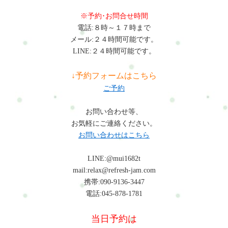
生活で起こりやすい不調のケアを通して、今の生活や仕事を続
※予約･お問合せ時間
けられるカラダとココロづくりをサポートしています。よくあ
電話:８時～１７時まで
る質問Q:肩こりは仕事を続けながら改善できますか？A：はい、
メール:２４時間可能です。
姿勢改善と整体を併用することで仕事を続けながらでも十分改
LINE:２４時間可能です。
善可能です。Q:どのくらいで楽になりますか？A：個人差はあり
ますが、早い方では数回の施術で軽さを実感されます。まとめ
↓予約フォームはこちら
野菜ソムリエは体に優しい仕事に見えて、実際には姿勢や作業
ご予約
による負担が大きい職業です。日常のケアと整体を取り入れる
ことで、不調の予防と改善が可能になります。初めての方はま
お問い合わせ等、
ずこちらへRefresh Jamーロードマップ◆ 安心できる施術を、1度
お気軽にご連絡ください。
体験してみるお申し込み方法はこちら・ホットペッパービュー
お問い合わせはこちら
ティー…予約可・LINE公式…予約・トークでやり取り・お得情
報・楽天ビューティー…予約可・minimo…予約可・誰でも使え
LINE:@mui1682t
るWEB予約…予約可※掲載サイトによって料金やコースが違い
mail:relax@refresh-jam.com
ます。無理なく、安心して選んでくださいね。#ui-datepicker-
携帯:090-9136-3447
div{z-index:10000 !important;}.ui-datepicker-calendar th,.ui-
電話:045-878-1781
datepicker-calendar td{min-width:unset !important;}select.ui-
datepicker-year,select.ui-datepicker-month{height:2em
当日予約は
!important;gap:5px;}span.del + span.del{display:none !important;}お