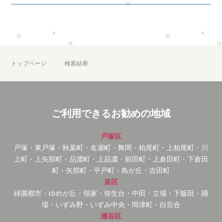
トップページ
検索結果
ご利用できるお勧めの地域
戸塚区
戸塚・東戸塚・秋葉町・名瀬町・舞岡・柏尾町・上柏尾町・川
上町・上矢部町・品濃町・上品濃・前田町・上倉田町・下倉田
町・矢部町・平戸町・鳥が丘・吉田町
泉区
緑園都市・ゆめが丘・領家・弥生台・中田・立場・下飯田・踊
場・いずみ野・いずみ中央・岡津町・白百合
瀬谷区