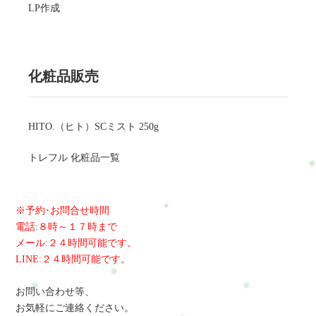
LP作成
化粧品販売
HITO.（ヒト）SCミスト 250g
トレフル 化粧品一覧
※予約･お問合せ時間
電話:８時～１７時まで
メール:２４時間可能です。
LINE:２４時間可能です。
お問い合わせ等、
お気軽にご連絡ください。