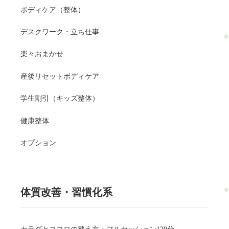
ボディケア（整体）
デスクワーク・立ち仕事
楽々おまかせ
産後リセットボディケア
学生割引（キッズ整体）
健康整体
オプション
体質改善・習慣化系