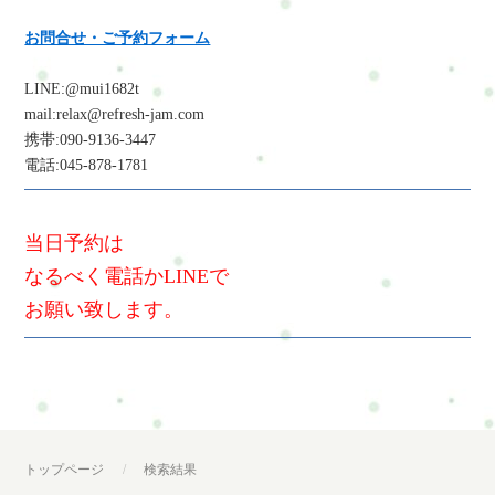
お問合せ・ご予約フォーム
LINE:@mui1682t
mail:relax@refresh-jam.com
携帯:090-9136-3447
電話:045-878-1781
当日予約は
なるべく電話かLINEで
お願い致します。
トップページ
検索結果