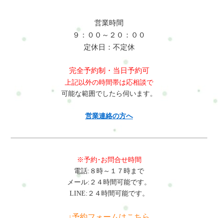
住所：横浜市戸塚区名瀬町161－3
営業時間
９：００～２０：００
定休日：不定休
完全予約制・当日予約可
上記以外の時間帯は応相談で
可能な範囲でしたら伺います。
営業連絡の方へ
※予約･お問合せ時間
電話:８時～１７時まで
メール:２４時間可能です。
LINE:２４時間可能です。
↓予約フォームはこちら