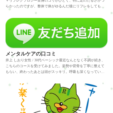
＋リフレクソロジー全身のコリがひどく、特に足のだるさがつ
代楽々おまかせメニュー選びでいつも迷うタイプなので、この
らかったのですが、整体で体がゆるんだ後にリフレをしてもら
「おまかせ」は本当に助かりました！リフレとヘッドが入って
って、巡りが良くなるのがわかりました。冷えも軽くなり、帰
いて、産後の疲れがスッと軽くなった感じ。丁寧なカウンセリ
るころには足がぽかぽかでした。三宅 しほ女性 / 20代ボディケ
ングと柔らかな雰囲気に癒されました。村田 京子女性 / 60代
ア(整体)＋リフレクソロジー保育士の仕事でむくみがちな足が、
楽々おまかせ毎回症状が違う私にはピッタリのコースでした。
リフレでじんわり温まり、終わった後は靴がゆるく感じるほど
その日の状態を見て、必要な施術をバランスよく組み立ててく
スッキリ！整体との組み合わせで全身が整い、夜はぐっすり眠
れるので安心感があります。次に何をされるかの説明もきちん
れました。自分へのご褒美にぴったりです。また来ます！佐々
としてくれて、信頼して受けられました。メニュー一覧はこち
木 祐介男性 / 30代ボディケア（整体）＋ドライヘッドスパパソ
らお申し込み方法はこちら来店予約フォームホットペッパービ
コン作業で肩と首の緊張がひどく、頭まで重だるい日が続いて
メンタルケアの口コミ
ューティーLINE:@mui1682tLINEのトークで簡単にお問合せや予
いましたが、整体で体の軸が整い、ドライヘッドで一気にスー
井上 しおり女性 / 30代ベーシック最近なんとなく不調が続き、
約ができますよろしければ是非、登録してくださいね住所：横
ッと解放される感覚。目の奥の疲れまで取れて、視界がクリア
こちらのコースを受けてみました。姿勢や背骨を丁寧に整えて
浜市戸塚区名瀬町161-3
に感じました！高山 ひかる女性 / 50代ボディケア（整体）＋ド
もらい、終わったあとは頭がスッキリ。呼吸も深くなってい
ライヘッドスパ気持ちよくてうとうとしてしまいました。頭を
て、体と心がふっと軽くなる感覚がありました。悪化する前に
優しくほぐされることで、首や肩の重さも軽くなり、思わず深
定期的に利用させていただきます。石田 友加女性 / 40代スタン
呼吸がしたくなるようなスッキリ感。毎月受けたい、お気に入
ダード肩こりやめまい、眠りの浅さなどが気になっていまし
りの組み合わせです。大井 なつき女性 / 40代ボディケア（整
た。体のバランスを整える施術に加えて、呼吸法やマインドフ
体）＋骨盤矯正産後から気になっていた骨盤の違和感が、整体
ルネスの時間も取り入れてもらえたことで、内側から整ってい
＋骨盤矯正でかなり軽減されました。丁寧な施術で、痛みもな
く感覚に。翌朝の目覚めがラクでした。不安感やパニックにな
く安心して受けられます。終わったあとは姿勢が自然に整い、
りそうなときなどの対処法も教えていただきとても助かりまし