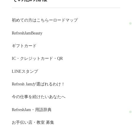
初めての方はこちらーロードマップ
RefreshJamBeauty
ギフトカード
IC・クレジットカード・QR
LINEスタンプ
Refresh Jamが選ばれるわけ！
今の仕事を続けたいあなたへ
RefreshJam・用語辞典
お手伝い店・教室 募集