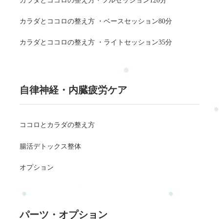
カラダとココロの整え方・フルセッション120分
カラダとココロの整え方 ・ベースセッション80分
カラダとココロの整え方 ・ライトセッション35分
自律神経・内臓疲労ケア
ココロとカラダの整え方
腸活デトックス整体
オプション
パーツ・オプション