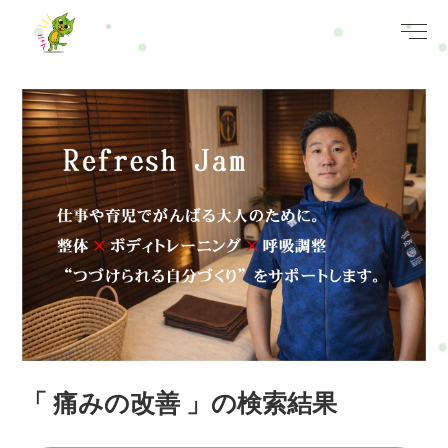
「 痛みの改善 」の検索結果