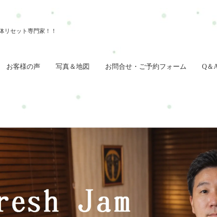
お客様の声
写真＆地図
お問合せ・ご予約フォーム
Q＆