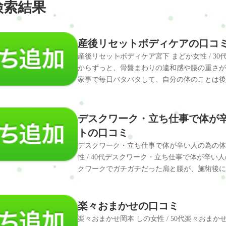
検索結果
産後リセットボディケアの口コ
産後リセットボディケア宮下 まどか女性 / 3
からずっと、骨盤まわりの違和感や腰の重さ
家事で毎日バタバタして、自分の体のことは
施術はとても優しく、無理に強く押される感
できました。終わった後は、重かった腰まわ
然と整った感じがして驚きました。その場だけ
デスクワーク・立ち仕事で体が
溜まりにくい体に整っていく”ような感覚があ
トの口コミ
します。何より、人目を気にせず過ごせる落ち
デスクワーク・立ち仕事で体が辛い人の為の体
の体とちゃんと向き合う時間”を持てたことが
性 / 40代デスクワーク・立ち仕事で体が辛
を張っているので、この時間は本当に貴重で
クワークでガチガチだった肩と腰が、施術後
その日の体調に合わせて丁寧に見てくださる
フレで足もポカポカ。さらに、自宅でできる
頑張っているママにこそおすすめしたい、“自
ングまで教えてもらえて、心強かったです！中村
した。」川村 ゆい女性 / 20代産後リセットm
30代デスクワーク・立ち仕事で体が辛い人の
楽々おまかせの口コミ
や歩きにくさが気になっていましたが、育児
ンになっていた脚がスッと軽くなって驚きま
楽々おまかせ岡本 しの女性 / 50代楽々おま
なっていました。初めて伺いましたが、自宅