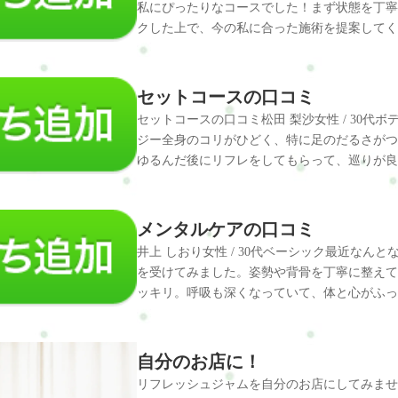
すさが全然違います。帰り道に教えてもらっ
私にぴったりなコースでした！まず状態を丁
も居心地よく、緊張せずに過ごせました。先
すごく気持ちよかったです！田中 洋治（経理）男
クした上で、今の私に合った施術を提案して
さるので安心感があります。施術はやさしい
仕事で体が辛い人の為の体リセット肩こり・
わっと軽く、安心してお任せできる感じが嬉しかっ
然違ってびっくり。歩きやすさが変わり、鏡
施術後は体がスッキリ軽く、全体の血のめぐ
代楽々おまかせ肩・腰・目の疲れがごちゃご
て嬉しくなりました。ただ骨盤だけを見るの
今の自分に必要な運動のコツを教えてくれる
か分からなかったのですが、「楽々おまかせ
まで丁寧に見てもらえるので、『だから腰や
セットコースの口コミ
です。大谷 りな（美容師）女性 / 20代デス
ました。施術前に説明もあり、納得してお任
たのも良かったです。育児中は“自分のための
セットコースの口コミ松田 梨沙女性 / 30代ボ
為の体リセット身体の状態を見ながら、的確
啓介男性 / 50代楽々おまかせいろんな不調
ありましたが、実際に来てみて『これは必要
ジー全身のコリがひどく、特に足のだるさが
も信頼できます。リフレも気持ちよくてうと
した。体の状態を見てから、骨盤・ヘッド・
子どもを預けてでも来る価値がある、そんな
ゆるんだ後にリフレをしてもらって、巡りが
イスが実践しやすく、仕事中の負担が減ってき
くれて、すごく納得感のある施術に。自分で
女性 / 40代産後リセットボディケア「高齢
も軽くなり、帰るころには足がぽかぽかでした。三
ルセンター勤務）40代デスクワーク・立ち仕
らえました。中川 愛子女性 / 30代楽々おま
けば体がずっと緊張しているような状態でし
ア(整体)＋リフレクソロジー保育士の仕事で
座りっぱなしで脚がむくみやすく、腰痛も慢
プなので、この「おまかせ」は本当に助かり
くり呼吸する余裕もなく、“常に気を張ってい
わり温まり、終わった後は靴がゆるく感じる
メンタルケアの口コミ
がスッとまっすぐに。姿勢改善につながる運
いて、産後の疲れがスッと軽くなった感じ。
らで施術を受けると、固まっていた体がふわ
せで全身が整い、夜はぐっすり眠れました。
の体に向き合うきっかけになりました。これ
井上 しおり女性 / 30代ベーシック最近なん
雰囲気に癒されました。村田 京子女性 / 60
わった後は呼吸まで深くしやすくなっていて
また来ます！佐々木 祐介男性 / 30代ボディ
す。メニュー一覧はこちらお申し込み方法は
を受けてみました。姿勢や背骨を丁寧に整え
はピッタリのコースでした。その日の状態を
なく、頭の中の疲れまでスッと抜けたような
ソコン作業で肩と首の緊張がひどく、頭まで
ッパービューティーLINE:@mui1682tLI
ッキリ。呼吸も深くなっていて、体と心がふ
組み立ててくれるので安心感があります。次
いた空間でゆっくり過ごせるので、育児中の
整体で体の軸が整い、ドライヘッドで一気に
できますよろしければ是非、登録してくださ
悪化する前に定期的に利用させていただきます。石
してくれて、信頼して受けられました。メニ
の時間を持てるのが本当にありがたいです。
の疲れまで取れて、視界がクリアに感じました！高
161-3
ード肩こりやめまい、眠りの浅さなどが気に
はこちら来店予約フォームホットペッパービューティー
り、“心まで整う”感じがありました。その日
ケア（整体）＋ドライヘッドスパ気持ちよく
整える施術に加えて、呼吸法やマインドフル
のトークで簡単にお問合せや予約ができます
見てもらえるので安心感がありますし、無理
自分のお店に！
を優しくほぐされることで、首や肩の重さも
ことで、内側から整っていく感覚に。翌朝の
さいね住所：横浜市戸塚区名瀬町161-3
も嬉しいポイントです。今では、毎月の“自分
リフレッシュジャムを自分のお店にしてみませんか？
なるようなスッキリ感。毎月受けたい、お気に
ニックになりそうなときなどの対処法も教え
せない存在になっています。育児を頑張るマ