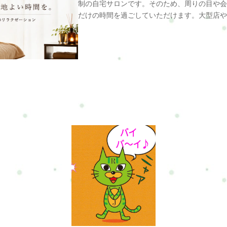
制の自宅サロンです。そのため、周りの目や
つき女性 / 40代ボディケア（整体）＋骨盤
加藤 良和男性 / 40代スタンダード首や背中
ロンです。」伊藤 奈央女性 / 30代産後リ
だけの時間を過ごしていただけます。大型店
違和感が、整体＋骨盤矯正でかなり軽減され
摘されていたので受けてみました。頸椎・腰
っと、肩こりや腰痛が当たり前のようになっ
りの会話が気になる・落ち着いて休めない・
く安心して受けられます。終わったあとは姿
ゆるむ感じが心地よかったです。自宅でのケ
ていました。育児に追われる中で、自分の体
「なんとなく気を使ってしまう」そんな経験
に！坂佐井さんの人柄もパーフェクト！藤原 まど
あります。村上 哲也男性 / 30代スタンダー
います。こちらで施術を受けて初めて、“ただ揉
ません。Refresh Jamでは、その日の状態
体)＋骨盤矯正姿勢の悪さから腰の疲れを感じ
で、全身ケアを受けに行きました。肩から首
整えてもらう心地よさ”を感じました。やさし
離感・照明の雰囲気などもできるだけ心地よ
整してもらってから体の使い方が変わったよ
施術中は深呼吸が自然とできてリラックス感
わっと軽くなり、呼吸までしやすくなった感
「静かに休みたい」「少し話を聞いてほしい
ることで、バランスが整って体が軽くなりま
な時間でした。ストレスを強く感じたときの
れ方を丁寧に見ながら進めてくださるので、
い」そんなご希望も遠慮なく大丈夫です。ま
指導もしていただき大助かりでした。メニュ
きとてもためになる時間でした。清水 さやか女性
に強く押す感じがないので、心まで自然とゆ
いから眠れない…」という方も意外と多いの
こちら来店予約フォームホットペッパービューティーL
ッドスパや腸もみも取り入れてくれて、とに
宅サロンの落ち着いた空間も居心地が良く、
にせず安心してお休みいただけます(^^)実は
トークで簡単にお問合せや予約ができますよ
と軽い瞑想の時間もあり、日々張り詰めてい
のも嬉しかったです。育児中って常に気を張っ
でなく“安心して力を抜ける感覚”もとても大
いね住所：横浜市戸塚区名瀬町161-3
ゆったり眠れました。リラックスって大事ですね。
に戻れる時間”を持てる気がします。体だけで
も浅くなり、体も無意識に力が入り続けてしまいます
仕事や人間関係がひどくてイライラしがちで
所でした。『また頑張ろう』と思える、大切
だけではなく、「ほっとできる空間づくり」
ふわっと軽くなりました。終わったあと、体
す。」松井 彩羽女性 / 20代産後リセット
覧はこちら初めての方はまずこちらへRefresh 
でできるストレッチや運動も教えてもらえて
本当にあっという間で、“自分のケアは後回し
施術を、1度体験してみるお申し込み方法はこ
お申し込み方法はこちら来店予約フォームホ
肩や腰の重さも『育児中だから仕方ない』と
ー…予約可・LINE公式…予約・トークでや
LINE:@mui1682tLINEのトークで簡単
て考え方が変わりました。やさしく丁寧に体
ー…予約可・minimo…予約可・誰でも使える
ば是非、登録してくださいね住所：横浜市戸塚区名
っていた力がふわっと抜けていく感じがして
よってコース・料金が違います。無理なく、安心
っていてびっくり。呼吸もしやすくなり、気
datepicker-div{z-index:10000 !important;}.ui-datepi
その日の疲れ方や体の状態をしっかり見なが
calendar td{min-width:unset !important;}select.ui-da