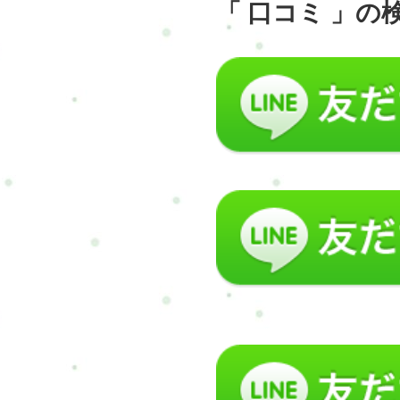
「 口コミ 」の