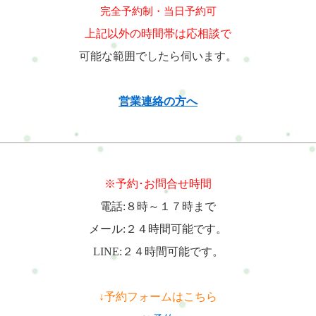
完全予約制・当日予約可
上記以外の時間帯は応相談で
可能な範囲でしたら伺います。
営業連絡の方へ
※予約･お問合せ時間
電話:８時～１７時まで
メール:２４時間可能です。
LINE:２４時間可能です。
↓予約フォームはこちら