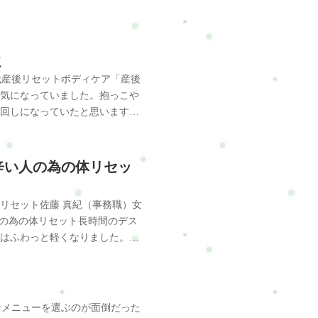
ミ
0代産後リセットボディケア「産後
が気になっていました。抱っこや
後回しになっていたと思います。
じがないので安心してリラックス
りがスッと軽くなり、姿勢まで自
ラクになるというより、“疲れが
辛い人の為の体リセッ
り、呼吸までしやすくなった気が
着いた空間で、久しぶりに“自分
リセット佐藤 真紀（事務職）女
嬉しかったです。育児中は常に気
い人の為の体リセット長時間のデス
した。先生も優しく話しやすく、
にはふわっと軽くなりました。リ
ので安心感があります。子育てを
簡単なストレッチや体幹トレーニ
分を整えるご褒美時間”になりま
 美咲（アパレル店員）女性 /
ini「産後から骨盤まわりの違和感
為の体リセット立ち仕事でパンパ
に追われて自分のことは後回しに
した。整体で姿勢も整い、動きや
かせメニューを選ぶのが面倒だった
サロンのあたたかい雰囲気がとて