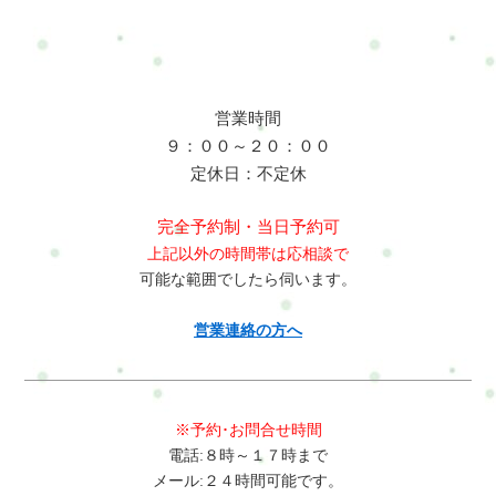
無理なく引き締めたいそんな方へ。内容例・やさしい体幹トレ
は「できることから始める」ことを大切にしています。無理な
ーニング・姿勢づくり・簡単な運動サポートなどを行います。
運動は行わず、その日の状態に合わせて進めていきますのでご
※ライトセッション35分は整体は含まれません。実際にどんな
安心ください。体型に自信がなくて恥ずかしいのですが…気に
事をするのかRefresh Jamの特徴完全予約制のプライベート空間
しなくて大丈夫です。完全予約制のため、人に見られることは
人目を気にせず、ゆっくり整えられます。運動が苦手でも大丈
ありません。同じようなお悩みをお持ちの方が多く来られてい
営業時間
夫“がんばる運動”ではなく、“続けやすい体づくり”を大切にして
ます。ジムやパーソナルトレーニングとの違いは何ですか？
９：００～２０：００
います。短時間でも変化を感じやすい小さな積み重ねが、体と
「頑張る場所」ではなく「整える場所」という点が違います。
定休日：不定休
心のラクさにつながっていきます。セッション料金◆初回限定
体をゆるめてから、無理のない範囲で動き、呼吸やリラックス
セッション35分3,500円― はじめての方限定体験価格◆通常1回
も取り入れながら整えていきます。ダイエット目的でも大丈夫
完全予約制・当日予約可
セッション35分4,500円― 単発受講◆4回チケット（35分×4）
ですか？はい、大丈夫です。無理な食事制限やきつい運動は行
上記以外の時間帯は応相談で
16,000円― 2,000円お得有効期限：1ヶ月以内◆8回チケット（35
いませんが、体を整えることで自然と動きやすくなり、結果と
可能な範囲でしたら伺います。
分×8）30,000円― 6,000円お得有効期限：2ヶ月以内※人は変化
して体の変化を感じる方が多いです。メンタル面のケアも含ま
を与えることができます。※体質改善や慢性的な不調の改善
れていますか？はい、含まれています。呼吸やリラックスの時
営業連絡の方へ
は、継続することで効果を実感しやすくなります。実際に変化
間を取り入れ、考えすぎてしまう状態や落ち着かない感覚をや
を感じている方の多くは、複数回継続して取り組まれていま
さしく整えていきます。どんな服装で行けばいいですか？動き
す。そのため、お得な4回・8回チケットをご用意しています。
やすい服装であれば大丈夫です。部屋着のようなリラックスで
よくある質問（Q&A）運動が本当に苦手ですが大丈夫ですか？
きる格好でも問題ありません。こちらにもお着替えを準備して
※予約･お問合せ時間
大丈夫です。このコースは「できることから始める」ことを大
あります。どれくらい通えば変化を感じますか？個人差はあり
電話:８時～１７時まで
切にしています。無理な運動は行わず、その日の状態に合わせ
ますが、1回でも「体が軽い」「気持ちがラク」と感じる方が多
メール:２４時間可能です。
て進めていきますのでご安心ください。体型に自信がなくて恥
いです。継続することで、より安定した変化につながります。