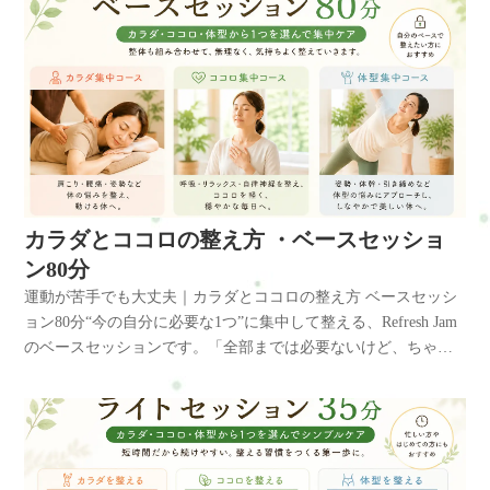
カラダとココロの整え方 ・ベースセッショ
ン80分
運動が苦手でも大丈夫｜カラダとココロの整え方 ベースセッシ
ョン80分“今の自分に必要な1つ”に集中して整える、Refresh Jam
のベースセッションです。「全部までは必要ないけど、ちゃん
と整えたい」そんな方に向けた、バランス型のセッション。カ
ラダ・ココロ・体型づくりの中から、今の状態に合わせて1つを
メインに選び、整体も組み合わせながら進めていきます。カラ
ダとココロの整え方とは？こんな風に感じていませんか？・運
動した方がいいのは分かっている・でもジムはちょっとハード