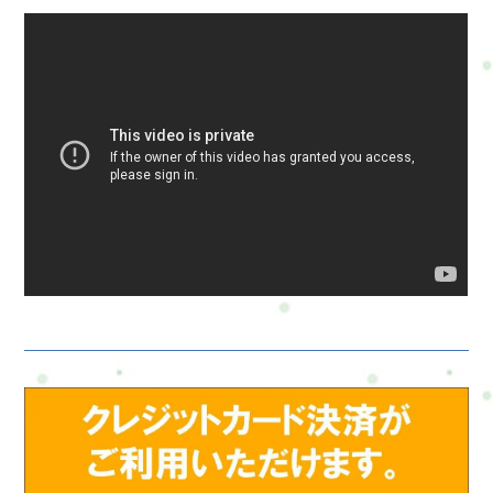
なら続けられそう」と感じた方だけ継続していただければ大丈
ョン70分がおすすめです。ミニセッションでは◆その日の状態
夫です。病院に行くほどではない不調でも大丈夫ですか？は
に合わせて・カラダ・ココロ・体の変化この中から1つを中心に
い、大丈夫です。このコースは「なんとなく不調」「少し気に
整えていきます。短い時間でも「少しラクになった」「これな
なる」を整えることを目的としています。年齢的に遅くないで
らできそう」と感じられる時間を大切にしています。■使い分け
しょうか？全く問題ありません。むしろ「今から少し整えた
のイメージ・ミニ70分まず整えてみる・120分しっかり整えて続
い」という方に向けたコースです。最後に体も心も、ずっと頑
けていく■最後にまずはミニで整えてみるのも大丈夫です。その
張り続けるのは大変です。だからこそ、“少し整える時間”を持
うえで「もう少しやってみたい」と感じたら120分へ。あなたの
つことが、これからの自分を支えてくれます。Refresh Jamで
ペースで大丈夫です。→カラダとココロの整え方・ミニセッシ
は、無理なく続けられる整え方を一緒に探していきます。まず
ョン70分
はご相談からでも大丈夫です「自分にはどのコースが合うかわ
からない」「何から始めればいいかわからない」「運動不足は
気になる。でも続けられるか不安…」そんな方も少なくありま
せん。Refresh Jamの“カラダとココロの整え方”は、単純に「この
症状ならこのコース」という形ではなく、・今の疲れ方・生活
スタイル・仕事の負担・体力や運動習慣・不安やストレス状態
なども含めながら、その方に合った整え方を一緒に考えていく
メニューです。そのため、「いきなりスタートするのが不安」
という方には、まずLINE・ご来店・対面でのご相談からスター
トすることもできます。Refresh Jamでは、・無理に運動をすす
める・頑張らせる・急に大きく変えることを目的にはしていま