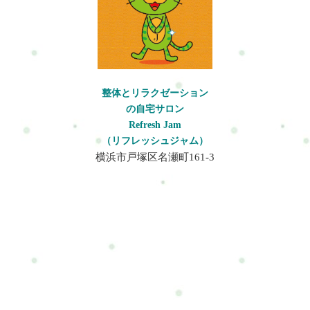
になっている・最近、疲れやすい・寝てもスッキリしない・な
に合わせて行います。? 体型集中コースこんな方へ・姿勢を整え
んとなく落ち着かない・子供の体型や姿勢が気になる→ひとつ
たい・お腹まわりが気になる・運動不足を改善したい・疲れに
でも当てはまる方へ◆「まずは少し整えたい方」のためのコー
くい体をつくりたいそんな方へ。内容例・整体・体幹トレーニ
スですコンセプトこのコースは◆「今日はこれだけ整えたい」
ング・姿勢づくり・簡単な有酸素運動・動き方サポートなどを
に応える時間です・無理をしない・できることだけやる・その
組み合わせます。Refresh Jamの特徴完全予約制のプライベート
日の状態に合わせる→短い時間でも◆「少しラクになった」と
空間周りを気にせず、自分のペースで受けられます。運動が苦
整体とリラクゼーション
感じることを大切にしていますこんな方におすすめです・運動
手でも大丈夫ハードな筋トレではなく、“続けやすい体づく
の自宅サロン
が初めて・苦手・短時間で整えたい・仕事や家事の合間に通い
り”を大切にしています。整体だけで終わらせませんほぐすだけ
Refresh Jam
たい・まずは試してみたい・軽く運動習慣を作りたい・姿勢や
ではなく、疲れにくい状態を少しずつ目指します。実際にどん
（リフレッシュジャム）
呼吸を整えたい・疲れを溜め込みたくない・定期的にメンテナ
な事をするのかセッション料金◆初回限定セッション80分8,500
横浜市戸塚区名瀬町161-3
ンスしたい・子供の体型や姿勢を変えたいライトセッション35
円― はじめての方限定体験価格◆通常1回セッション80分10,000
分の内容カラダ・ココロ・体型づくりの中から、1つを選んで集
円― 単発受講◆2回チケット（80分×2）18,000円― 2,000円お得
中ケアします。? カラダケアこんな方へ・肩こり・首こり・腰の
有効期限：2ヶ月以内◆3回チケット（80分×3）27,000円― 3,000
重さ・疲労感などを軽く整えたい方へ。内容例・軽運動・スト
円お得有効期限：2ヶ月以内※人は変化を与えることができま
レッチ・姿勢調整などを状態に合わせて行います。? ココロケア
す。※体質改善や慢性的な不調の改善は、継続することで効果
こんな方へ・頭が休まらない・呼吸が浅い・緊張しやすい・リ
を実感しやすくなります。実際に変化を感じている方の多く
ラックスしたいそんな方へ。内容例・呼吸調整・リラックスケ
は、複数回継続して取り組まれています。そのため、お得な2
ア・軽い瞑想サポートなどを行います。? 体型ケアこんな方へ・
回・3回チケットをご用意しています。よくある質問（Q&A）運
軽く体を動かしたい・姿勢を整えたい・運動不足が気になる・
動が本当に苦手ですが大丈夫ですか？大丈夫です。このコース