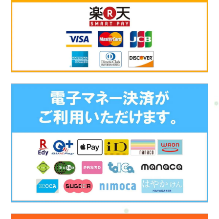
せん。大切にしているのは、“今の生活や仕事を、少しラクに続
けられる状態”を一緒につくっていくことです。整体で体をゆる
めながら、・少し動いてみる・呼吸を整える・疲れをため込み
にくくするそんな“小さな積み重ね”を大切にしています。「運
動が苦手」「体力に自信がない」「人目が気になる」そんな方
でも大丈夫です。まずは今の状態を整理しながら、無理なく続
けられる整え方を一緒に考えていきましょう。ご予約方法電
話・メール・LINE・WEB・ホットペッパービューティー・楽天
ビューティー・minimoで予約ができます。ご予約はこちら※不
安なことがあれば、事前にご相談も可能です。もう少し整えた
い方へミニセッションは、「まず整えてみる」ためのコースで
す。実際に受けてみて・もう少し体をしっかり整えたい・ゆっ
くり時間をかけて整えたい・運動や呼吸ももう少しやってみた
い◆そう感じた方には■カラダとココロの整え方はじめての運動
習慣120分がおすすめです。120分では・体をゆるめる時間・動
く時間・整える時間◆それぞれをしっかり取ることでより安定
した変化を感じやすくなります■違い・ミニ70分その日を整え
る・120分整った状態を“続けられる形”にする■こんな方におす
すめ・もう少し変化を感じたい・体型や体力も整えていきた