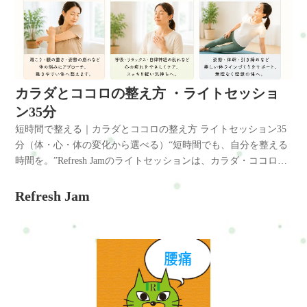
ルが高い・体型が気になってきた・体力が落ちてきた気がす
る・人に見られるのが恥ずかしい・最近、疲れやすくなってき
た・寝てもスッキリしない・考えすぎてしまうことが増えた◆
ひとつでも当てはまる方へここは、「がんばれる人の場所」で
はなく◆「がんばれない日があっても大丈夫な場所」です。コ
ンセプトちゃんとやるほどじゃない。でも、このままは嫌。そ
カラダとココロの整え方 ・ライトセッショ
の気持ちを、否定しません。ここでは・無理をしない・できる
ン35分
ことから始める・その日の状態に合わせる◆“がんばらなくても
短時間で整える｜カラダとココロの整え方 ライトセッション35
変わる”ことを大切にしています。こんな方におすすめです・ま
分（体・心・体の変化から選べる）“短時間でも、自分を整える
ず1つの悩みを改善したい・疲れにくい体をつくりたい・運動習
時間を。”Refresh Jamのライトセッションは、カラダ・ココロ・
慣を始めたい・姿勢や猫背を整えたい・自律神経の乱れが気に
体型づくりの中から、今の自分に必要な1つに集中して整えるシ
なる・体を整えながら少し動きたい・整体だけでは物足りな
ョートセッションです。「長時間は難しい」「まずは気軽に始
Refresh Jam
い・無理なく続けたいベースセッション80分の内容その日の状
めたい」「少しだけ整える時間が欲しい」そんな方に向けた、
態や目的に合わせて、1つのテーマに集中して進めます。? カラ
続けやすい35分。短い時間でも、少し体が軽くなる。少し呼吸
ダ集中コースこんな方へ・肩こり・腰痛・首こり・疲労感・姿
がラクになる。少し前向きになれる。そんな“小さな変化”を大
勢の崩れなどが気になる方。内容例・整体・ストレッチ・姿勢
切にしています。※ライトセッション35分は整体は含まれませ
調整・軽い体幹トレーニングなどを組み合わせます。? ココロ集
ん。カラダとココロの整え方とは？こんな風に感じていません
中コースこんな方へ・考えすぎて休まらない・呼吸が浅い・力
か？・運動した方がいいとは思っている・でも何から始めれば
が抜けにくい・ストレス疲れが強いそんな方へ。内容例・呼吸
いいか分からない・ジムはちょっとハードルが高い・体型が気
調整・リラックス整体・瞑想サポート・ヘッドケアなどを状態