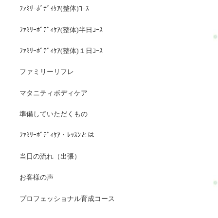
ﾌｧﾐﾘｰﾎﾞﾃﾞｨｹｱ(整体)ｺｰｽ
ﾌｧﾐﾘｰﾎﾞﾃﾞｨｹｱ(整体)半日ｺｰｽ
ﾌｧﾐﾘｰﾎﾞﾃﾞｨｹｱ(整体)１日ｺｰｽ
ファミリーリフレ
マタニティボディケア
準備していただくもの
ﾌｧﾐﾘｰﾎﾞﾃﾞｨｹｱ・ﾚｯｽﾝとは
当日の流れ（出張）
お客様の声
プロフェッショナル育成コース