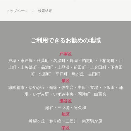
トップページ
検索結果
ご利用できるお勧めの地域
戸塚区
戸塚・東戸塚・秋葉町・名瀬町・舞岡・柏尾町・上柏尾町・川
上町・上矢部町・品濃町・上品濃・前田町・上倉田町・下倉田
町・矢部町・平戸町・鳥が丘・吉田町
泉区
緑園都市・ゆめが丘・領家・弥生台・中田・立場・下飯田・踊
場・いずみ野・いずみ中央・岡津町・白百合
瀬谷区
瀬谷・三ツ境・阿久和
旭区
希望ヶ丘・鶴ヶ峰・二俣川・南万騎が原
栄区