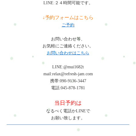
LINE:２４時間可能です。
ずかしいのですが…気にしなくて大丈夫です。完全予約制のた
継続しないと意味がありませんか？無理に続ける必要はありま
め、人に見られることはありません。同じようなお悩みをお持
せん。まずは1回試していただき、「これなら続けられそう」と
↓予約フォームはこちら
ちの方が多く来られています。ジムやパーソナルトレーニング
感じた方だけ継続していただければ大丈夫です。病院に行くほ
ご予約
との違いは何ですか？「頑張る場所」ではなく「整える場所」
どではない不調でも大丈夫ですか？はい、大丈夫です。このコ
という点が違います。体をゆるめてから、無理のない範囲で動
ースは「なんとなく不調」「少し気になる」を整えることを目
お問い合わせ等、
き、呼吸やリラックスも取り入れながら整えていきます。ダイ
的としています。年齢的に遅くないでしょうか？全く問題あり
お気軽にご連絡ください。
エット目的でも大丈夫ですか？はい、大丈夫です。無理な食事
ません。むしろ「今から少し整えたい」という方に向けたコー
お問い合わせはこちら
制限やきつい運動は行いませんが、体を整えることで自然と動
スです。最後に体も心も、少し整うだけで毎日のラクさは変わ
きやすくなり、結果として体の変化を感じる方が多いです。メ
っていきます。Refresh Jamでは、“頑張り続けるため”ではな
LINE:@mui1682t
ンタル面のケアも含まれていますか？はい、含まれています。
く、“無理を減らして続けられる状態”を大切にしています。ご
mail:relax@refresh-jam.com
呼吸やリラックスの時間を取り入れ、考えすぎてしまう状態や
予約・ご相談はこちらから「何をするか分からなくても大丈夫
携帯:090-9136-3447
落ち着かない感覚をやさしく整えていきます。どんな服装で行
です。」がんばれる日じゃなくても大丈夫です。その日のあな
電話:045-878-1781
けばいいですか？動きやすい服装であれば大丈夫です。部屋着
たに合った整え方を、一緒に見つけていきます。ご予約方法電
のようなリラックスできる格好でも問題ありません。こちらに
話・メール・LINE・WEB・ホットペッパービューティー・楽天
当日予約は
もお着替えを準備してあります。どれくらい通えば変化を感じ
ビューティー・minimoで予約ができます。ご予約はこちら※不
ますか？個人差はありますが、1回でも「体が軽い」「気持ちが
なるべく電話かLINEで
安なことがあれば、事前にご相談も可能です。まずは短い時間
ラク」と感じる方が多いです。継続することで、より安定した
お願い致します。
から試したい方へ120分はしっかり整えるコースですが、・いき
変化につながります。継続しないと意味がありませんか？無理
なり長い時間は少し不安・まずは試してみたい・その日だけ軽
に続ける必要はありません。まずは1回試していただき、「これ
く整えたい◆そんな方には■カラダとココロの整え方ミニセッシ