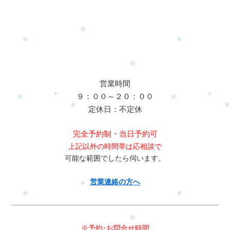
ホットペッパービューティーLINE:@mui1682tLINEのトークで簡
単にお問合せや予約ができますよろしければ是非、登録してく
ださいね今は必要ないけど、今後利用するかもって考えのあな
たブックマーク登録やLINE登録をお勧めします(^^)住所：横浜
市戸塚区名瀬町161－3その他のメニューはこちら
営業時間
９：００～２０：００
定休日：不定休
完全予約制・当日予約可
上記以外の時間帯は応相談で
可能な範囲でしたら伺います。
営業連絡の方へ
※予約･お問合せ時間