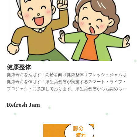
健康整体
健康寿命を延ばす！高齢者向け健康整体リフレッシュジャムは
健康寿命を伸ばす！厚生労働省が実施するスマート・ライフ・
プロジェクトに参加しております。厚生労働省からも認められ
たお店です☆スマート・ライフ・プロジェクト高齢者向け健康
整体は、筋肉や関節の衰えを感じる高齢者の方々に、安心して
Refresh Jam
受けていただける整体です。優しい施術で、身体の不調や痛み
を改善し、日常生活での動作や運動がしやすくなるようサポー
トいたします。また、高齢者の方々にも通いやすい価格設定や
時間帯のご提供もしています。健康で快適な生活を送るため