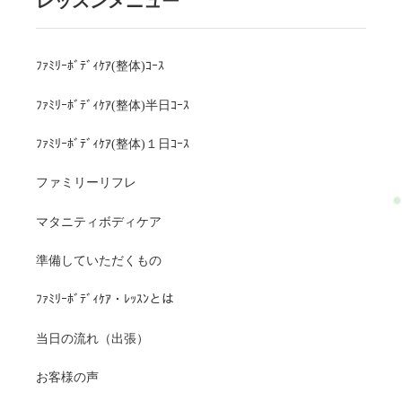
レッスンメニュー
ﾌｧﾐﾘｰﾎﾞﾃﾞｨｹｱ(整体)ｺｰｽ
ﾌｧﾐﾘｰﾎﾞﾃﾞｨｹｱ(整体)半日ｺｰｽ
ﾌｧﾐﾘｰﾎﾞﾃﾞｨｹｱ(整体)１日ｺｰｽ
ファミリーリフレ
マタニティボディケア
準備していただくもの
ﾌｧﾐﾘｰﾎﾞﾃﾞｨｹｱ・ﾚｯｽﾝとは
当日の流れ（出張）
お客様の声