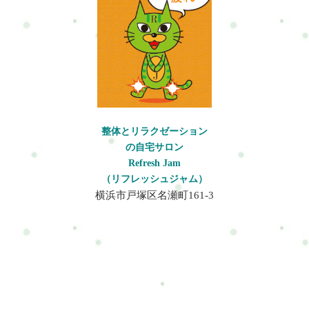
に、ぜひお気軽にご相談ください。料金■30分…3600円■60分…
5600円こんな方にお勧め整体を受けたいがゆっくりやって欲し
い。ゆっくりとのんびりとより安全に整体を受けたい。健康維
持健康寿命を意識したカラダ作りをしたい。今の自分にできる
運動を知りたい。※骨粗しょう症や強い膝や間接の痛みが無
い、普通のボディケアで問題ないと言う人はボディケア（整
体）コースでいいと思います。整形外科や接骨院のリハビリに
頼らず健康的なカラダを維持できるように楽しみながらがんば
りましょう！！注意カラダに痛みなどがある場合は病院で診て
整体とリラクゼーション
もらいましょう。その上で問題が無いようでしたらいらしてく
の自宅サロン
ださい(^^)けっして無理はなさらないようお願い致します。施術
Refresh Jam
内容全て手技による施術で指や肘で痛気持ちいい程良い圧で筋
（リフレッシュジャム）
肉をゆるめカラダをケアしていきます。ストレッチが好きな人
横浜市戸塚区名瀬町161-3
やストレッチをした方が良いと判断した場合はストレッチもお
こなっていきます。無理のない施術を行っていきます。服装
は？できるだけ楽な格好でうけましょう。厚手のものでなくで
きるだけ薄いものの方がいいですね。ジーンズやパーカー・装
飾品が付いてる服なども避けてください。スウェットやジャー
ジ、薄手の服装がいいでしょう。※こちらでも上下の着替えを
用意してあります。お申し込み方法はこちら来店予約フォーム