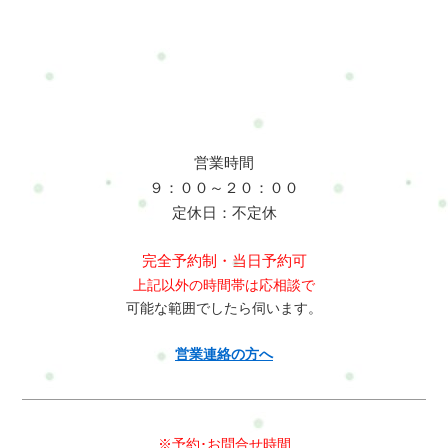
ホットペッパービューティーLINE:@mui1682tLINEのトークで簡
単にお問合せや予約ができますよろしければ是非、登録してく
ださいね今は必要ないけど、今後利用するかもって考えのあな
たブックマーク登録やLINE登録をお勧めします(^^)住所：横浜
市戸塚区名瀬町161－3その他のメニューはこちら
営業時間
９：００～２０：００
定休日：不定休
完全予約制・当日予約可
上記以外の時間帯は応相談で
可能な範囲でしたら伺います。
営業連絡の方へ
※予約･お問合せ時間