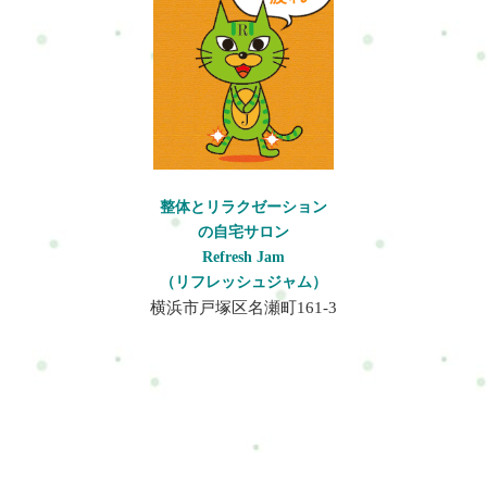
に、ぜひお気軽にご相談ください。料金■30分…3600円■60分…
5600円こんな方にお勧め整体を受けたいがゆっくりやって欲し
い。ゆっくりとのんびりとより安全に整体を受けたい。健康維
持健康寿命を意識したカラダ作りをしたい。今の自分にできる
運動を知りたい。※骨粗しょう症や強い膝や間接の痛みが無
い、普通のボディケアで問題ないと言う人はボディケア（整
体）コースでいいと思います。整形外科や接骨院のリハビリに
頼らず健康的なカラダを維持できるように楽しみながらがんば
りましょう！！注意カラダに痛みなどがある場合は病院で診て
整体とリラクゼーション
もらいましょう。その上で問題が無いようでしたらいらしてく
の自宅サロン
ださい(^^)けっして無理はなさらないようお願い致します。施術
Refresh Jam
内容全て手技による施術で指や肘で痛気持ちいい程良い圧で筋
（リフレッシュジャム）
肉をゆるめカラダをケアしていきます。ストレッチが好きな人
横浜市戸塚区名瀬町161-3
やストレッチをした方が良いと判断した場合はストレッチもお
こなっていきます。無理のない施術を行っていきます。服装
は？できるだけ楽な格好でうけましょう。厚手のものでなくで
きるだけ薄いものの方がいいですね。ジーンズやパーカー・装
飾品が付いてる服なども避けてください。スウェットやジャー
ジ、薄手の服装がいいでしょう。※こちらでも上下の着替えを
用意してあります。お申し込み方法はこちら来店予約フォーム