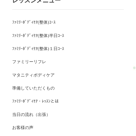
レッスンメニュー
ﾌｧﾐﾘｰﾎﾞﾃﾞｨｹｱ(整体)ｺｰｽ
ﾌｧﾐﾘｰﾎﾞﾃﾞｨｹｱ(整体)半日ｺｰｽ
ﾌｧﾐﾘｰﾎﾞﾃﾞｨｹｱ(整体)１日ｺｰｽ
ファミリーリフレ
マタニティボディケア
準備していただくもの
ﾌｧﾐﾘｰﾎﾞﾃﾞｨｹｱ・ﾚｯｽﾝとは
当日の流れ（出張）
お客様の声