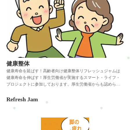
健康整体
健康寿命を延ばす！高齢者向け健康整体リフレッシュジャムは
健康寿命を伸ばす！厚生労働省が実施するスマート・ライフ・
プロジェクトに参加しております。厚生労働省からも認められ
たお店です☆スマート・ライフ・プロジェクト高齢者向け健康
整体は、筋肉や関節の衰えを感じる高齢者の方々に、安心して
Refresh Jam
受けていただける整体です。優しい施術で、身体の不調や痛み
を改善し、日常生活での動作や運動がしやすくなるようサポー
トいたします。また、高齢者の方々にも通いやすい価格設定や
時間帯のご提供もしています。健康で快適な生活を送るため