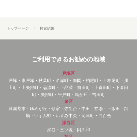
トップページ
検索結果
ご利用できるお勧めの地域
戸塚区
戸塚・東戸塚・秋葉町・名瀬町・舞岡・柏尾町・上柏尾町・川
上町・上矢部町・品濃町・上品濃・前田町・上倉田町・下倉田
町・矢部町・平戸町・鳥が丘・吉田町
泉区
緑園都市・ゆめが丘・領家・弥生台・中田・立場・下飯田・踊
場・いずみ野・いずみ中央・岡津町・白百合
瀬谷区
瀬谷・三ツ境・阿久和
旭区