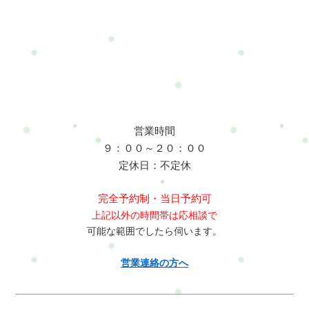
120分12,000円-はじめての方限定体験価格◆通常1回セッション
120分15,000円-単発受講◆2回チケット各120分×226,000円 -
4,000円お得有効期限：2ヶ月以内◆3回チケット各120分×340,000
円 - 5,000円お得有効期限：2ヶ月以内※人は変化を与えるこ
とができます。※体質改善や慢性的な不調の改善は、継続する
ことで効果を実感しやすくなります。実際に変化を感じている
方の多くは、複数回継続して取り組まれています。そのため、
お得な2回・3回チケットをご用意しています。お客様の声みな
営業時間
こ女性 / 30代カラダとココロの整え方・フルセッション120分運
９：００～２０：００
動が苦手な私でも楽しくできました。終わったあと、呼吸がし
定休日：不定休
やすくなってびっくりしました。体も心もふわっと軽くなりま
す。今の仕事を続ける為の体作りを今後も続けたいと思いま
完全予約制・当日予約可
す。鈴木 啓介男性 / 50代カラダとココロの整え方・フルセッシ
上記以外の時間帯は応相談で
ョン120分今までは楽々コースを受けていましたが、辛くならな
可能な範囲でしたら伺います。
い体作りが必要だと思いこちらのコースに移行しました。整体
だけじゃなく、動き方や考え方までサポートしてくれるので助
営業連絡の方へ
かる。続けたくなる理由がある。三輪40代カラダとココロの整
え方・フルセッション120分無理なくできるトレーニングや、毎
日のケアのアドバイスが本当に助かっています。先生がとても