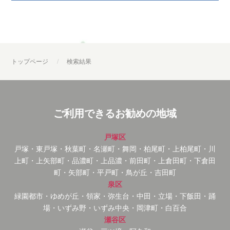
トップページ
検索結果
ご利用できるお勧めの地域
戸塚区
戸塚・東戸塚・秋葉町・名瀬町・舞岡・柏尾町・上柏尾町・川
上町・上矢部町・品濃町・上品濃・前田町・上倉田町・下倉田
町・矢部町・平戸町・鳥が丘・吉田町
泉区
緑園都市・ゆめが丘・領家・弥生台・中田・立場・下飯田・踊
場・いずみ野・いずみ中央・岡津町・白百合
瀬谷区