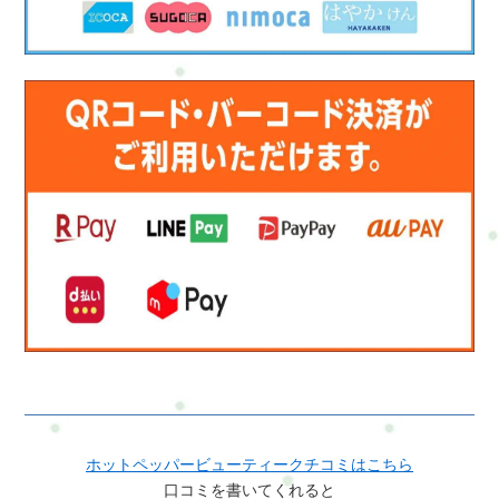
く、“これからも続けられる自分”を一緒につくっていけたらと
思っています。ご予約はこちらご予約方法電話・メール・
LINE・WEB・ホットペッパービューティー・楽天ビューティ
ー・minimoで予約ができます。ご予約はこちらお申し込み方法
はこちら来店予約フォームホットペッパービューティー
LINE:@mui1682tLINEのトークで簡単にお問合せや予約ができま
すよろしければ是非、登録してくださいね今は必要ないけど、
今後利用するかもって考えのあなたブックマーク登録やLINE登
録をお勧めします(^^)住所：横浜市戸塚区名瀬町161－3その他の
メニューはこちら
ホットペッパービューティークチコミはこちら
口コミを書いてくれると