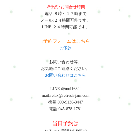
楽しい方なので2時間があっという間。ただ整えるだけじゃなく
※予約･お問合せ時間
「動ける体」になる感覚が初めて。毎日の仕事や家事が楽にな
電話:８時～１７時まで
りました。加藤30代カラダとココロの整え方・フルセッション
メール:２４時間可能です。
120分ここに通いはじめてから、仕事中に肩を触るクセがなくな
LINE:２４時間可能です。
りました。不調が出にくい体ってこういうことかも。体が軽く
なると、仕事もはかどる。不思議だけど本当。自分のメンテナ
↓予約フォームはこちら
ンスって大事ですね。瞑想も初めての経験でしたが、いろいろ
ご予約
と考えすぎてしまう私にとって、とても役に立つものだとわか
り、今後も続けたいと思いました。よくある質問（Q&A）運動
お問い合わせ等、
が苦手でも受けられますか？もちろん大丈夫です。体力や筋力
お気軽にご連絡ください。
に不安がある方でも、無理のない範囲でできる内容を一緒に考
お問い合わせはこちら
えます。運動が初めての方もご安心ください。施術とトレーニ
ングの時間配分はどうなりますか？お身体の状態やご希望に合
LINE:@mui1682t
わせて、毎回カスタマイズしています。肩こりが強い日はボデ
mail:relax@refresh-jam.com
ィケア中心に、元気な日はトレーニング多めなど柔軟に対応し
携帯:090-9136-3447
ます。瞑想やマインドフルネスって、どういうことをします
電話:045-878-1781
か？難しいことはしませんのでご安心を。呼吸を整えたり、身
体の感覚に意識を向けたりといった簡単なリラックス法です。
当日予約は
初めての方でも大丈夫です。どのくらいのペースで通うと効果
的ですか？月に1～2回が理想です。継続して受けることで、体