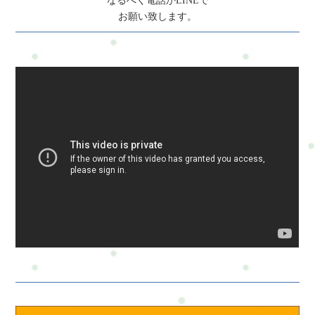
なるべく電話かLINEで
や心の変化をしっかり実感できます。チケットの活用がおすす
お願い致します。
めです。痛みがあるときでも受けて大丈夫？痛みの強さや部位
によって内容を調整できます。状態に合わせて無理なく進める
ので、気になることがあれば遠慮なくご相談ください。着替え
は必要ですか？こちらで、上下の着替えをご用意してありま
す。セッション後に気をつけることはありますか？水分を多め
にとって、無理をせずゆっくりお過ごしください。セルフケア
の提案もお伝えします。{"@context":
"https://schema.org","@type": "FAQPage","mainEntity": [{"@type":
"Question","name": "運動が苦手でも受けられます
か？","acceptedAnswer": {"@type": "Answer","text": "もちろん大丈
夫です。体力や筋力に不安がある方でも、無理のない範囲でで
きる内容を一緒に考えます。運動が初めての方もご安心くださ
い。"}},{"@type": "Question","name": "施術とトレーニングの時
間配分はどうなりますか？","acceptedAnswer": {"@type":
"Answer","text": "お身体の状態やご希望に合わせて、毎回カスタ
マイズしています。肩こりが強い日はボディケア中心に、元気
な日はトレーニング多めなど柔軟に対応します。"}},{"@type":
"Question","name": "瞑想やマインドフルネスって、どういうこと