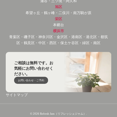
瀬谷・三ツ境・阿久和
旭区
希望ヶ丘・鶴ヶ峰・二俣川・南万騎が原
栄区
本郷台
横浜市
青葉区・磯子区・神奈川区・金沢区・港南区・港北区・都筑
区・鶴見区・中区・西区・保土ケ谷区・緑区・南区
ご相談は無料です。お
気軽にお問い合わせく
ださい。
お問い合わせ・ご予約
サイトマップ
© 2026 Refresh Jam（リフレッシュジャム）.