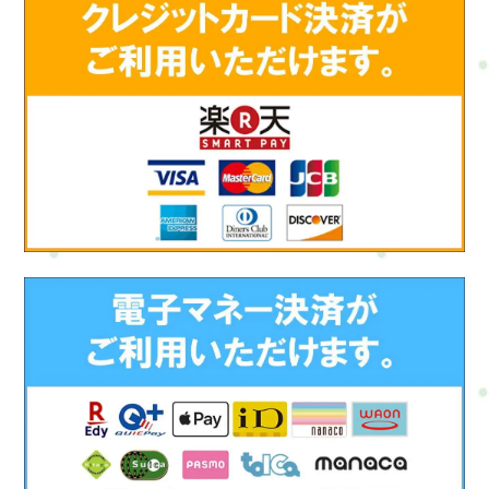
をしますか？","acceptedAnswer": {"@type": "Answer","text": "難し
いことはしませんのでご安心を。呼吸を整えたり、身体の感覚
に意識を向けたりといった簡単なリラックス法です。初めての
方でも大丈夫です。"}},{"@type": "Question","name": "どのくら
いのペースで通うと効果的ですか？","acceptedAnswer":
{"@type": "Answer","text": "月に1～2回が理想です。継続して受
けることで、体や心の変化をしっかり実感できます。チケット
の活用がおすすめです。"}},{"@type": "Question","name": "痛み
があるときでも受けて大丈夫？","acceptedAnswer": {"@type":
"Answer","text": "痛みの強さや部位によって内容を調整できま
す。状態に合わせて無理なく進めるので、気になることがあれ
ば遠慮なくご相談ください。"}},{"@type": "Question","name":
"着替えは必要ですか？","acceptedAnswer": {"@type":
"Answer","text": "こちらで、上下の着替えをご用意してありま
す。"}},{"@type": "Question","name": "セッション後に気をつけ
ることはありますか？","acceptedAnswer": {"@type":
"Answer","text": "水分を多めにとって、無理をせずゆっくりお過
ごしください。セルフケアの提案もお伝えします。"}}]}最後に
体も、心も、生活も。どれか1つだけではなく、全部つながって
います。Refresh Jamでは、「今をなんとかする」だけではな