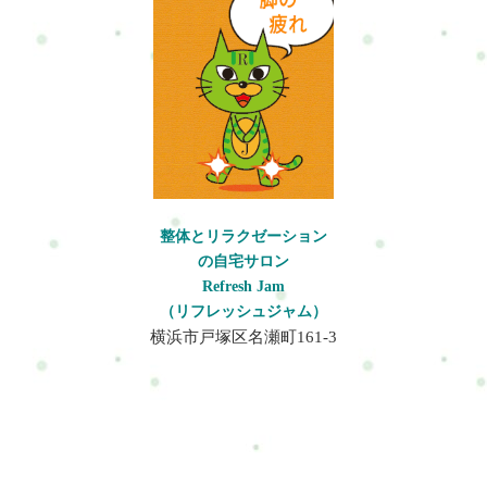
抜けにくい・自律神経の乱れが気になる・運動不足をなんとか
したい・姿勢や体型を整えたい・仕事や育児で余裕がなくなっ
ている・「ただほぐすだけ」では物足りない・自分に合った整
え方を知りたいフルセッション120分で行うこと仕事や家事をつ
づけていく中で、いつの間にか積み重なる不調。整体×軽トレ×
マインドケアで、あなた本来の「動ける土台」を整えます。無
理せず、でも着実に。これからも続けていける“自分”を、ここ
から。1回120分で、あなたの状態に合わせたケアを行います。
項目内容整体（ボディケア）カラダのこわばった筋肉をゆる
め、土台を整えるトレーニング筋力の低下を防ぎ体の支えをつ
整体とリラクゼーション
くる、動作の安定感アップマインドケア呼吸や瞑想で、意識を
の自宅サロン
整え頭と心をリセットセルフケア指導家でも無理なく続けられ
Refresh Jam
るアドバイス付き120分でこれらのことをおこなっていきます。
（リフレッシュジャム）
※あなたの状態により内容は変わります。実際にどんな事をす
横浜市戸塚区名瀬町161-3
るのかRefresh Jamの特徴完全予約制のプライベート空間周りを
気にせず、ゆっくり過ごせます。カウンセリングを大切にして
います施術だけではなく、「なぜ今の状態になっているのか」
を一緒に整理していきます。その場だけラクになるだけではな
く、疲れにくい状態を少しずつ目指していきます。料金プラン
日常を格上げする、120分のご褒美時間◆初回限定セッション