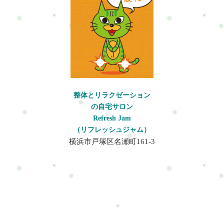
ある・運動不足で体が重く、むくみが気になるがんばり過ぎに
よりストレス・疲れで育児が楽しめない･･･育児は楽しいけど、
体がボロボロ･･･実はそれ、“体のゆがみ”や“自律神経の乱れ”が
関係していることもあります。少しだけ自分のための時間をつ
くってカラダとココロをリセットしてみませんか？ご家族にお
子さんを預けて、月に1回のリフレッシュ時間としてもおすすめ
です。イキイキしたあなたへ･･･(^o^)【産後リセットボディケア
とは？】・ボディケア（整体）・骨盤調整・リフレ または ドラ
イヘッドスパを組み合わせた、産後ママ専用のトータルケアで
整体とリラクゼーション
す。出産や育児で崩れやすい・骨盤バランス・筋肉の緊張・自
の自宅サロン
律神経を整えながら、体と心を同時にケアしていきます。◆脚
Refresh Jam
のむくみ・疲れが気になる方 → リフレがおすすめ◆ストレス・
（リフレッシュジャム）
メンタル疲労がある方 → ヘッドがおすすめ産後リセットボディ
横浜市戸塚区名瀬町161-3
ケアの口コミ【よくある質問】Q. 産後から時間が経っています
が受けられますか？→ はい、大丈夫です。産後5年・10年経って
いても対応可能です。産後すぐのケアが理想ですが、気になっ
たタイミングがベストです。Q. 体に負担はありませんか？→ 強
い刺激は行わず、体の状態に合わせて施術します。無理のない
やさしい整体なので、安心して受けていただけます。Q. 子ども
を預けないとダメですか？→基本はリラックスして受けていた