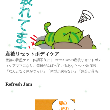
産後リセットボディケア
産後の骨盤ケア・体調不良に｜Refresh Jamの産後リセットボデ
ィケアママになり、毎日がんばっているあなたへ･･･出産後、
「なんとなく体がつらい」「体型が戻らない」「気分が落ち込
みがち」そんな状態が続いていませんか？育児は楽しいけれ
ど、体も心も余裕がない･･･そんなママのためのやさしい整体ケ
Refresh Jam
アです。身体を根本から見直して、がんばる自分をそっと整え
てみませんか？【こんなお悩みありませんか？】・出産から時
間が経っても体型が戻らない・抱っこや授乳で肩・腰・背中が
つらい・寝ても疲れが取れない・イライラや気分の落ち込みが