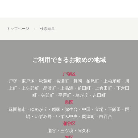
トップページ
検索結果
ご利用できるお勧めの地域
戸塚区
戸塚・東戸塚・秋葉町・名瀬町・舞岡・柏尾町・上柏尾町・川
上町・上矢部町・品濃町・上品濃・前田町・上倉田町・下倉田
町・矢部町・平戸町・鳥が丘・吉田町
泉区
緑園都市・ゆめが丘・領家・弥生台・中田・立場・下飯田・踊
場・いずみ野・いずみ中央・岡津町・白百合
瀬谷区
瀬谷・三ツ境・阿久和
旭区