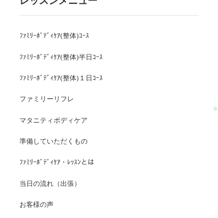
レッスンメニュー
ﾌｧﾐﾘｰﾎﾞﾃﾞｨｹｱ(整体)ｺｰｽ
ﾌｧﾐﾘｰﾎﾞﾃﾞｨｹｱ(整体)半日ｺｰｽ
ﾌｧﾐﾘｰﾎﾞﾃﾞｨｹｱ(整体)１日ｺｰｽ
ファミリーリフレ
マタニティボディケア
準備していただくもの
ﾌｧﾐﾘｰﾎﾞﾃﾞｨｹｱ・ﾚｯｽﾝとは
当日の流れ（出張）
お客様の声