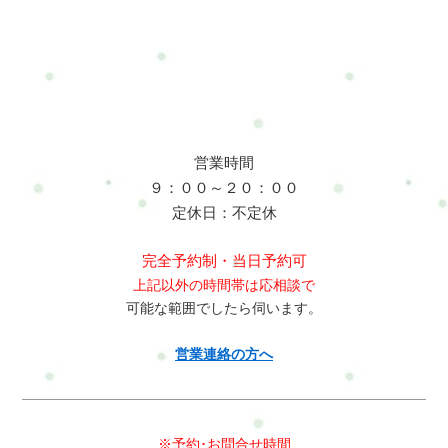
だくため、ご家族に預けて来られる方が多いです。難しい場合
は一度ご相談ください。産後リセットボディケア・整体＋骨盤
調整（70分）・リフレ or ヘッド（30分）約100分 ￥10,600※リ
フレとヘッド両方選択も可能（整体時間を調整）産後リセット
mini・整体＋骨盤調整（30分）・リフレ or ヘッド（30分）約60
分 ￥6,200頑張るママに、「自分を大切にする時間」を。Refresh
Jamは、あなたの「今」に寄り添います。お申し込み方法はこち
営業時間
ら来店予約フォームホットペッパービューティー
９：００～２０：００
LINE:@mui1682tLINEのトークで簡単にお問合せや予約ができま
定休日：不定休
すよろしければ是非、登録してくださいね服装は？施術を受け
る際は、できるだけ快適な服装でお越しください。厚手の衣類
完全予約制・当日予約可
よりも薄手のものが好ましいです。ジーンズやパーカー、装飾
上記以外の時間帯は応相談で
品が付いている服などは避けていただけると助かります。スウ
可能な範囲でしたら伺います。
ェットやジャージ、薄手の服装が最適です。※なお、こちらで
も上下の着替えをご用意しております。※施術がしにくいと判
営業連絡の方へ
断した場合はこちらかを着替えをお願いすることもあります。
お申し込み方法はこちら来店予約フォームホットペッパービュ
ーティーLINE:@mui1682tLINEのトークで簡単にお問合せや予約
ができますよろしければ是非、登録してくださいね今は必要な
※予約･お問合せ時間