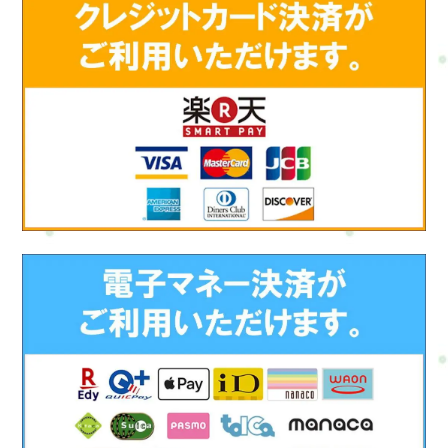
をしますか？","acceptedAnswer": {"@type": "Answer","text": "難し
いことはしませんのでご安心を。呼吸を整えたり、身体の感覚
に意識を向けたりといった簡単なリラックス法です。初めての
方でも大丈夫です。"}},{"@type": "Question","name": "どのくら
いのペースで通うと効果的ですか？","acceptedAnswer":
{"@type": "Answer","text": "月に1～2回が理想です。継続して受
けることで、体や心の変化をしっかり実感できます。チケット
の活用がおすすめです。"}},{"@type": "Question","name": "痛み
があるときでも受けて大丈夫？","acceptedAnswer": {"@type":
"Answer","text": "痛みの強さや部位によって内容を調整できま
す。状態に合わせて無理なく進めるので、気になることがあれ
ば遠慮なくご相談ください。"}},{"@type": "Question","name":
"着替えは必要ですか？","acceptedAnswer": {"@type":
"Answer","text": "こちらで、上下の着替えをご用意してありま
す。"}},{"@type": "Question","name": "セッション後に気をつけ
ることはありますか？","acceptedAnswer": {"@type":
"Answer","text": "水分を多めにとって、無理をせずゆっくりお過
ごしください。セルフケアの提案もお伝えします。"}}]}最後に
体も、心も、生活も。どれか1つだけではなく、全部つながって
います。Refresh Jamでは、「今をなんとかする」だけではな