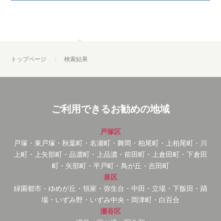
トップページ
検索結果
ご利用できるお勧めの地域
戸塚区
戸塚・東戸塚・秋葉町・名瀬町・舞岡・柏尾町・上柏尾町・川
上町・上矢部町・品濃町・上品濃・前田町・上倉田町・下倉田
町・矢部町・平戸町・鳥が丘・吉田町
泉区
緑園都市・ゆめが丘・領家・弥生台・中田・立場・下飯田・踊
場・いずみ野・いずみ中央・岡津町・白百合
瀬谷区