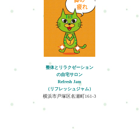
抜けにくい・自律神経の乱れが気になる・運動不足をなんとか
したい・姿勢や体型を整えたい・仕事や育児で余裕がなくなっ
ている・「ただほぐすだけ」では物足りない・自分に合った整
え方を知りたいフルセッション120分で行うこと仕事や家事をつ
づけていく中で、いつの間にか積み重なる不調。整体×軽トレ×
マインドケアで、あなた本来の「動ける土台」を整えます。無
理せず、でも着実に。これからも続けていける“自分”を、ここ
から。1回120分で、あなたの状態に合わせたケアを行います。
項目内容整体（ボディケア）カラダのこわばった筋肉をゆる
め、土台を整えるトレーニング筋力の低下を防ぎ体の支えをつ
整体とリラクゼーション
くる、動作の安定感アップマインドケア呼吸や瞑想で、意識を
の自宅サロン
整え頭と心をリセットセルフケア指導家でも無理なく続けられ
Refresh Jam
るアドバイス付き120分でこれらのことをおこなっていきます。
（リフレッシュジャム）
※あなたの状態により内容は変わります。実際にどんな事をす
横浜市戸塚区名瀬町161-3
るのかRefresh Jamの特徴完全予約制のプライベート空間周りを
気にせず、ゆっくり過ごせます。カウンセリングを大切にして
います施術だけではなく、「なぜ今の状態になっているのか」
を一緒に整理していきます。その場だけラクになるだけではな
く、疲れにくい状態を少しずつ目指していきます。料金プラン
日常を格上げする、120分のご褒美時間◆初回限定セッション