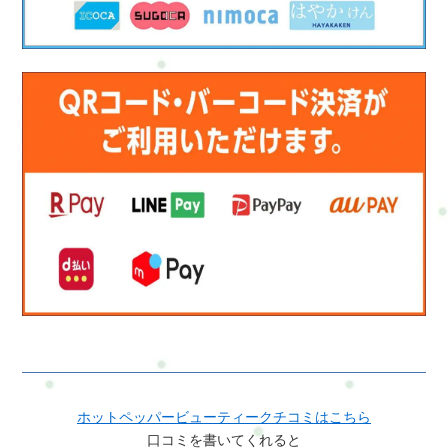
く、“これからも続けられる自分”を一緒につくっていけたらと
思っています。ご予約はこちらご予約方法電話・メール・
LINE・WEB・ホットペッパービューティー・楽天ビューティ
ー・minimoで予約ができます。ご予約はこちらお申し込み方法
はこちら来店予約フォームホットペッパービューティー
LINE:@mui1682tLINEのトークで簡単にお問合せや予約ができま
すよろしければ是非、登録してくださいね今は必要ないけど、
今後利用するかもって考えのあなたブックマーク登録やLINE登
録をお勧めします(^^)住所：横浜市戸塚区名瀬町161－3その他の
メニューはこちら
ホットペッパービューティークチコミはこちら
口コミを書いてくれると