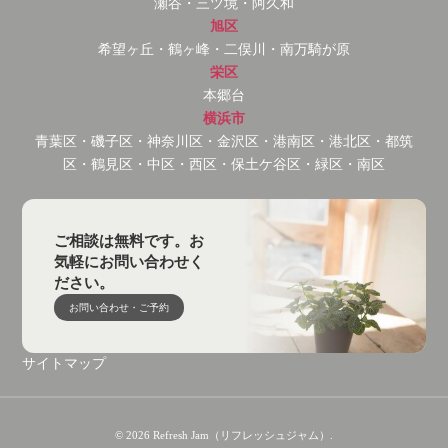
瀬谷・三ツ境・阿久和
旭区
希望ヶ丘・鶴ヶ峰・二俣川・南万騎が原
栄区
本郷台
横浜市
青葉区・磯子区・神奈川区・金沢区・港南区・港北区・都筑
区・鶴見区・中区・西区・保土ケ谷区・緑区・南区
ご相談は無料です。お
気軽にお問い合わせく
ださい。
お問い合わせ・ご予約
サイトマップ
© 2026 Refresh Jam（リフレッシュジャム）.