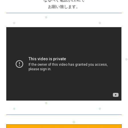
なるべく電話かLINEで
や心の変化をしっかり実感できます。チケットの活用がおすす
お願い致します。
めです。痛みがあるときでも受けて大丈夫？痛みの強さや部位
によって内容を調整できます。状態に合わせて無理なく進める
ので、気になることがあれば遠慮なくご相談ください。着替え
は必要ですか？こちらで、上下の着替えをご用意してありま
す。セッション後に気をつけることはありますか？水分を多め
にとって、無理をせずゆっくりお過ごしください。セルフケア
の提案もお伝えします。{"@context":
"https://schema.org","@type": "FAQPage","mainEntity": [{"@type":
"Question","name": "運動が苦手でも受けられます
か？","acceptedAnswer": {"@type": "Answer","text": "もちろん大丈
夫です。体力や筋力に不安がある方でも、無理のない範囲でで
きる内容を一緒に考えます。運動が初めての方もご安心くださ
い。"}},{"@type": "Question","name": "施術とトレーニングの時
間配分はどうなりますか？","acceptedAnswer": {"@type":
"Answer","text": "お身体の状態やご希望に合わせて、毎回カスタ
マイズしています。肩こりが強い日はボディケア中心に、元気
な日はトレーニング多めなど柔軟に対応します。"}},{"@type":
"Question","name": "瞑想やマインドフルネスって、どういうこと