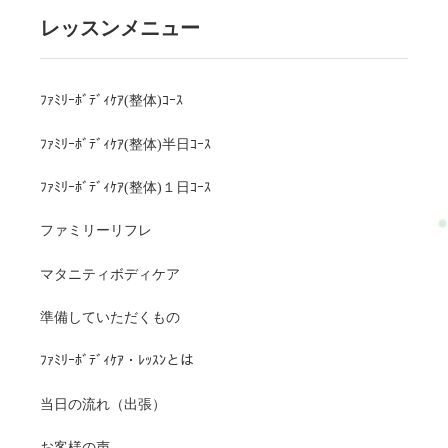
レッスンメニュー
ﾌｧﾐﾘｰﾎﾞﾃﾞｨｹｱ(整体)ｺｰｽ
ﾌｧﾐﾘｰﾎﾞﾃﾞｨｹｱ(整体)半日ｺｰｽ
ﾌｧﾐﾘｰﾎﾞﾃﾞｨｹｱ(整体)１日ｺｰｽ
ファミリーリフレ
マタニティボディケア
準備していただくもの
ﾌｧﾐﾘｰﾎﾞﾃﾞｨｹｱ・ﾚｯｽﾝとは
当日の流れ（出張）
お客様の声