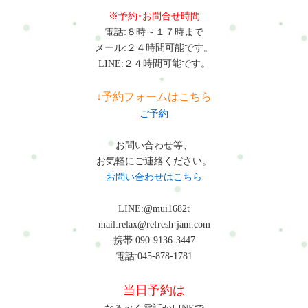
楽しい方なので2時間があっという間。ただ整えるだけじゃなく
※予約･お問合せ時間
「動ける体」になる感覚が初めて。毎日の仕事や家事が楽にな
電話:８時～１７時まで
りました。加藤30代カラダとココロの整え方・フルセッション
メール:２４時間可能です。
120分ここに通いはじめてから、仕事中に肩を触るクセがなくな
LINE:２４時間可能です。
りました。不調が出にくい体ってこういうことかも。体が軽く
なると、仕事もはかどる。不思議だけど本当。自分のメンテナ
↓予約フォームはこちら
ンスって大事ですね。瞑想も初めての経験でしたが、いろいろ
ご予約
と考えすぎてしまう私にとって、とても役に立つものだとわか
り、今後も続けたいと思いました。よくある質問（Q&A）運動
お問い合わせ等、
が苦手でも受けられますか？もちろん大丈夫です。体力や筋力
お気軽にご連絡ください。
に不安がある方でも、無理のない範囲でできる内容を一緒に考
お問い合わせはこちら
えます。運動が初めての方もご安心ください。施術とトレーニ
ングの時間配分はどうなりますか？お身体の状態やご希望に合
LINE:@mui1682t
わせて、毎回カスタマイズしています。肩こりが強い日はボデ
mail:relax@refresh-jam.com
ィケア中心に、元気な日はトレーニング多めなど柔軟に対応し
携帯:090-9136-3447
ます。瞑想やマインドフルネスって、どういうことをします
電話:045-878-1781
か？難しいことはしませんのでご安心を。呼吸を整えたり、身
体の感覚に意識を向けたりといった簡単なリラックス法です。
当日予約は
初めての方でも大丈夫です。どのくらいのペースで通うと効果
的ですか？月に1～2回が理想です。継続して受けることで、体