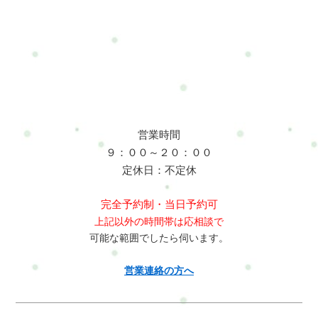
120分12,000円-はじめての方限定体験価格◆通常1回セッション
120分15,000円-単発受講◆2回チケット各120分×226,000円 -
4,000円お得有効期限：2ヶ月以内◆3回チケット各120分×340,000
円 - 5,000円お得有効期限：2ヶ月以内※人は変化を与えるこ
とができます。※体質改善や慢性的な不調の改善は、継続する
ことで効果を実感しやすくなります。実際に変化を感じている
方の多くは、複数回継続して取り組まれています。そのため、
お得な2回・3回チケットをご用意しています。お客様の声みな
営業時間
こ女性 / 30代カラダとココロの整え方・フルセッション120分運
９：００～２０：００
動が苦手な私でも楽しくできました。終わったあと、呼吸がし
定休日：不定休
やすくなってびっくりしました。体も心もふわっと軽くなりま
す。今の仕事を続ける為の体作りを今後も続けたいと思いま
完全予約制・当日予約可
す。鈴木 啓介男性 / 50代カラダとココロの整え方・フルセッシ
上記以外の時間帯は応相談で
ョン120分今までは楽々コースを受けていましたが、辛くならな
可能な範囲でしたら伺います。
い体作りが必要だと思いこちらのコースに移行しました。整体
だけじゃなく、動き方や考え方までサポートしてくれるので助
営業連絡の方へ
かる。続けたくなる理由がある。三輪40代カラダとココロの整
え方・フルセッション120分無理なくできるトレーニングや、毎
日のケアのアドバイスが本当に助かっています。先生がとても