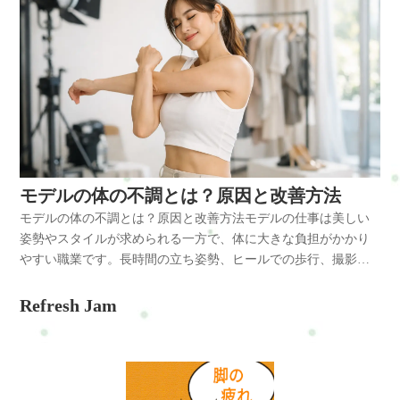
モデルの体の不調とは？原因と改善方法
モデルの体の不調とは？原因と改善方法モデルの仕事は美しい
姿勢やスタイルが求められる一方で、体に大きな負担がかかり
やすい職業です。長時間の立ち姿勢、ヒールでの歩行、撮影で
の無理なポージングなどによって筋肉の緊張や姿勢の崩れが起
こります。肩こりや腰痛などの不調は、筋肉や関節への負担が
Refresh Jam
積み重なることで発生します。モデルの体の不調とはモデルの
仕事では次のような体の不調が起こりやすいです。・肩こり・
首こり・腰痛・背中の張り・猫背姿勢・反り腰・股関節の違和
感・足のむくみ長時間の立ち姿勢やヒールでの歩行は、背骨や