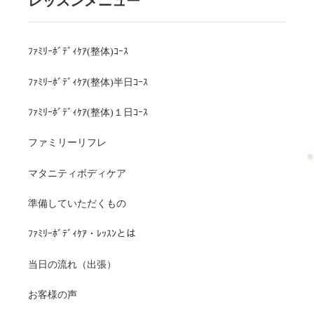
レッスンメニュー
ﾌｧﾐﾘｰﾎﾞﾃﾞｨｹｱ(整体)ｺｰｽ
ﾌｧﾐﾘｰﾎﾞﾃﾞｨｹｱ(整体)半日ｺｰｽ
ﾌｧﾐﾘｰﾎﾞﾃﾞｨｹｱ(整体)１日ｺｰｽ
ファミリーリフレ
マタニティボディケア
準備していただくもの
ﾌｧﾐﾘｰﾎﾞﾃﾞｨｹｱ・ﾚｯｽﾝとは
当日の流れ（出張）
お客様の声