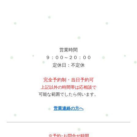
には日常のケアが重要です。・肩甲骨を動かすストレッチ・胸
の筋肉を伸ばすストレッチ・股関節のストレッチ・長時間同じ
姿勢を避ける・ヒールを履かない時間を作る肩甲骨を動かすこ
とで僧帽筋や肩甲挙筋の緊張が緩和し、姿勢改善にもつながり
ます。整体で出来ること整体では筋肉のバランスや姿勢の歪み
を整える施術を行います。・肩甲骨の可動域改善・首や肩の筋
肉の緊張緩和・骨盤バランス調整・姿勢改善サポートモデルの
営業時間
仕事は体のコンディションがとても重要です。整体で体のバラ
９：００～２０：００
ンスを整えることで、疲れにくい体づくりにつながります。横
定休日：不定休
浜市戸塚区で体の不調にお悩みの方は、整体・自宅サロン
Refresh Jamへお気軽にご相談ください。肩こりや腰痛など日常
完全予約制・当日予約可
生活で起こりやすい不調のケアを通して、今の生活や仕事を続
上記以外の時間帯は応相談で
けられるカラダとココロづくりをサポートしています。よくあ
可能な範囲でしたら伺います。
る質問Q:モデルはなぜ肩こりになりやすいのですか？A：撮影時
のポージングや長時間の立ち姿勢によって肩周囲の筋肉が緊張
営業連絡の方へ
するためです。特に僧帽筋や肩甲挙筋が硬くなることで血流が
低下し、肩こりが起こりやすくなります。Q:ヒールは腰痛の原
因になりますか？A：ヒールは骨盤が前傾しやすく腰に負担がか
かるため、長時間の着用は腰痛の原因になることがあります。
※予約･お問合せ時間