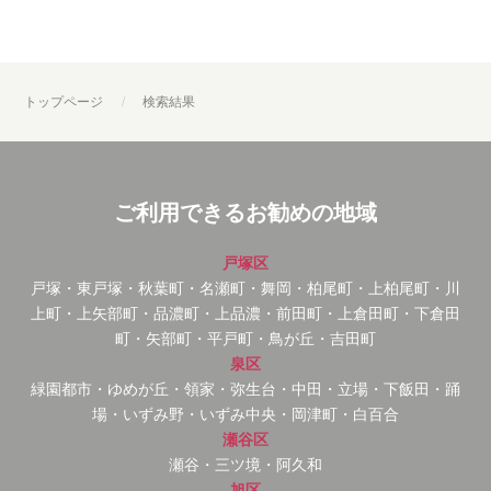
トップページ
検索結果
ご利用できるお勧めの地域
戸塚区
戸塚・東戸塚・秋葉町・名瀬町・舞岡・柏尾町・上柏尾町・川
上町・上矢部町・品濃町・上品濃・前田町・上倉田町・下倉田
町・矢部町・平戸町・鳥が丘・吉田町
泉区
緑園都市・ゆめが丘・領家・弥生台・中田・立場・下飯田・踊
場・いずみ野・いずみ中央・岡津町・白百合
瀬谷区
瀬谷・三ツ境・阿久和
旭区