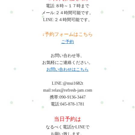
適度に靴を変えることやストレッチが重要です。Q:整体はモデ
電話:８時～１７時まで
ルの姿勢改善にも役立ちますか？A：はい。整体では筋肉のバラ
メール:２４時間可能です。
ンスや骨盤の位置を整えることで姿勢が安定し、美しい姿勢を
LINE:２４時間可能です。
保ちやすくなります。まとめモデルの仕事は美しい姿勢が求め
られる一方で、体への負担も大きい職業です。長時間の立ち姿
↓予約フォームはこちら
勢やヒールによって肩こりや腰痛が起こりやすくなります。日
ご予約
常のストレッチや体のケアを行い、筋肉のバランスを整えるこ
とが大切です。整体を取り入れることで、姿勢改善や疲労の軽
お問い合わせ等、
減にもつながります。初めての方はまずこちらへRefresh Jamー
お気軽にご連絡ください。
ロードマップ◆ 安心できる施術を、1度体験してみるお申し込み
お問い合わせはこちら
方法はこちら・ホットペッパービューティー…予約可・LINE公
式…予約・トークでやり取り・お得情報・楽天ビューティー…
LINE:@mui1682t
予約可・minimo…予約可・誰でも使えるWEB予約…予約可※掲
mail:relax@refresh-jam.com
載サイトによって料金やコースが違います。無理なく、安心し
携帯:090-9136-3447
て選んでくださいね。#ui-datepicker-div{z-index:10000
電話:045-878-1781
!important;}.ui-datepicker-calendar th,.ui-datepicker-calendar td{min-
width:unset !important;}select.ui-datepicker-year,select.ui-datepicker-
当日予約は
month{height:2em !important;gap:5px;}span.del +
span.del{display:none !important;}お問合せ・ご予約フォーム内容
なるべく電話かLINEで
の確認以下の内容で送信します。よろしいですか？氏名必須メ
お願い致します。