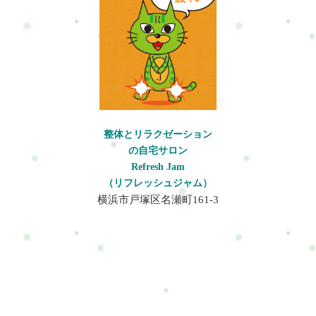
骨盤のバランスを崩しやすく体の不調の原因になります。特に
ファッション撮影やショーでは同じ姿勢を長く維持することが
多く、筋肉の血流が低下しやすい状態になります。なぜ体の不
調が起きやすいのかモデルの仕事で体の不調が起こる理由には
次のようなものがあります。・長時間の立ち姿勢・ヒールでの
歩行・体をひねるポージング・撮影時の緊張・姿勢を意識しす
ぎることによる筋緊張これらの影響により、首から肩にかけて
の僧帽筋や肩甲挙筋が緊張しやすくなります。また、胸の前側
にある小胸筋が硬くなると肩が前に引っ張られ、巻き肩や猫背
整体とリラクゼーション
姿勢の原因になります。姿勢を美しく見せようとする意識が強
の自宅サロン
すぎると、筋肉に過剰な緊張が起こり逆に体へ負担がかかるこ
Refresh Jam
とがあります。体に起こる変化体のバランスが崩れると、次の
（リフレッシュジャム）
ような変化が起こります。・首や肩の血流低下・背中の筋肉の
横浜市戸塚区名瀬町161-3
緊張・骨盤の前傾や後傾・股関節の可動域低下・足のむくみ特
にヒールを履く時間が長いと骨盤が前に傾きやすく、腰への負
担が増え腰痛の原因になります。放置するとどうなる体の不調
を放置すると次のような問題につながる可能性があります。・
慢性的な肩こり・腰痛の悪化・姿勢の崩れ・疲労の蓄積・自律
神経の乱れ筋肉の緊張が続くと血流が低下し、疲れが取れにく
い体になることがあります。改善方法体の不調を予防するため