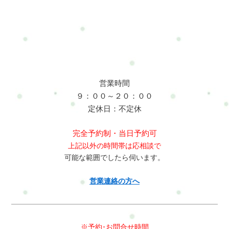
飾品が付いている服などは避けていただけると助かります。ス
ウェットやジャージ、薄手の服装が最適です。※なお、こちら
でも上下の着替えをご用意しております。※施術がしにくいと
判断した場合はこちらかを着替えをお願いすることもありま
す。カラダもココロも疲れた・・・(ｰｰ;)でも、今の自分にどのｺ
ｰｽが合うのかわからない･･･(ｰｰ;)そんな時こそ、Refresh Jamの
楽々おまかせがお勧め！！今のお客様の状態をしっかりチェッ
営業時間
クメインの整体にリフレ・ドライヘッドスパ・骨盤調整などパ
９：００～２０：００
ーツコースを状態により組み込みあなただけのオリジナルコー
定休日：不定休
スを作成します。今までにない効果を実感でると思います(^^)/
楽々おまかせでココロもカラダもリフレッシュ！！お申し込み
完全予約制・当日予約可
方法はこちらLINE:@mui1682t来店予約フォームオーダーメイド
上記以外の時間帯は応相談で
コースのアンケートですお申し込み方法はこちら
可能な範囲でしたら伺います。
LINE:@mui1682t来店予約フォーム出張予約フォームその他のメ
ニューボディケア（整体）姿勢改善スマホストレスリリーフメ
営業連絡の方へ
ンタルボディケアリフレクソロジー コースドライヘッドスパ コ
ース骨盤矯正 コースセットコースお腹すっきり・腸もみ コース
坐骨神経痛・腿裏すっきりコース骨盤矯正・脚の冷え・むくみ
ケアコース産後リセットボディケコース健康寿命を延ばすトレ
※予約･お問合せ時間