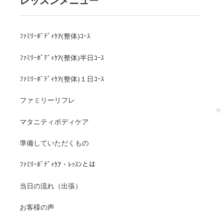
レッスンメニュー
ﾌｧﾐﾘｰﾎﾞﾃﾞｨｹｱ(整体)ｺｰｽ
ﾌｧﾐﾘｰﾎﾞﾃﾞｨｹｱ(整体)半日ｺｰｽ
ﾌｧﾐﾘｰﾎﾞﾃﾞｨｹｱ(整体)１日ｺｰｽ
ファミリーリフレ
マタニティボディケア
準備していただくもの
ﾌｧﾐﾘｰﾎﾞﾃﾞｨｹｱ・ﾚｯｽﾝとは
当日の流れ（出張）
お客様の声