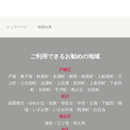
トップページ
検索結果
ご利用できるお勧めの地域
戸塚区
戸塚・東戸塚・秋葉町・名瀬町・舞岡・柏尾町・上柏尾町・川
上町・上矢部町・品濃町・上品濃・前田町・上倉田町・下倉田
町・矢部町・平戸町・鳥が丘・吉田町
泉区
緑園都市・ゆめが丘・領家・弥生台・中田・立場・下飯田・踊
場・いずみ野・いずみ中央・岡津町・白百合
瀬谷区
瀬谷・三ツ境・阿久和
旭区