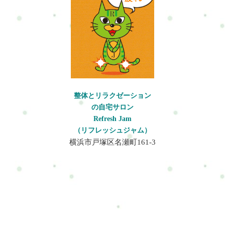
腸もみを入れてなど・・・あなたがする事は◆症状・状態を伝
える。◆施術内容の確認。2つだけです。楽々おまかせであなた
の症状・状態を改善させます。コース・メニューを考えるのが
めんどうなあなたにお勧めです(^^)施術内容例）座骨とふくらは
ぎ辛い90分ボディケア50分＋骨盤矯正20分＋リフレ（ふくらは
ぎメイン）20分例）カラダとココロの疲労70分ボディケア25分
＋リフレ20分＋ドライヘッドスパ25分例）パーツコースをガッ
ツリ！90分ボディケア20分＋骨盤矯正10分＋リフレ30分＋ドラ
イヘッドスパ30分この様な本来ないセットメニューを提供する
整体とリラクゼーション
ことができます。こんな方にお勧め自分の今の状態に合うメニ
の自宅サロン
ューがわからない･･･。メニュー選びがめんどう。効果的な結果
Refresh Jam
を得たい。施術内容最初にお客様の今の状態を聞いていきま
（リフレッシュジャム）
す。状態に合わせたメニューを提案します。お客様に内容の説
横浜市戸塚区名瀬町161-3
明などをした上で問題がなければ施術をスタートします。↓施術
スタート例）肩こり・ふくらはぎのむくみ・骨盤の歪み有りの
お客様この場合、上半身はボディケア・骨盤矯正を入れ、ふく
らはぎのみのリフレクソロジーを組み込む。この様な本来ない
セットメニューを提供することができます。服装は？施術を受
ける際は、できるだけ快適な服装でお越しください。厚手の衣
類よりも薄手のものが好ましいです。ジーンズやパーカー、装