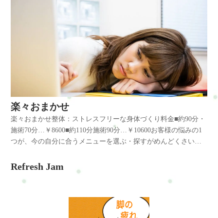
楽々おまかせ
楽々おまかせ整体：ストレスフリーな身体づくり料金■約90分・
施術70分…￥8600■約110分施術90分…￥10600お客様の悩みの1
つが、今の自分に合うメニューを選ぶ・探すがめんどくさい！
そこで便利なのが「楽々おまかせ」コースです。はじめにあな
たの状態・症状を伺います。その上で軽く全身をチェックしま
Refresh Jam
す。10分～20分後は私があなた専用の施術内容を考えます。状
態によりリフレやヘッド・骨盤などを組み込みます。施術内容
の了解を得たら施術開始です。※あなた自身がやって欲しいこ
とをリクエストすることも可能ふくらはぎリフレ・骨盤矯正・