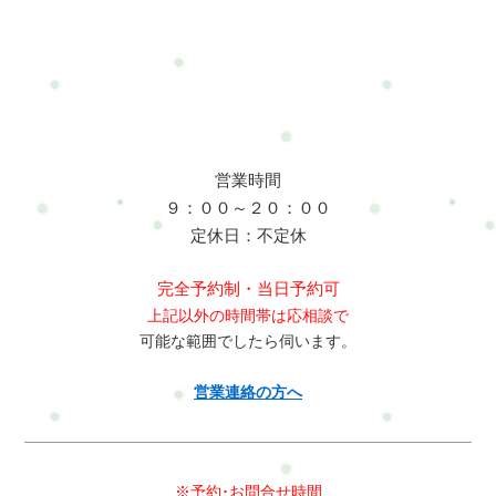
パービューティーLINE:@mui1682tLINEのトークで簡単にお問合
せや予約ができますよろしければ是非、登録してくださいね今
は必要ないけど、今後利用するかもって考えのあなたブックマ
ーク登録やLINE登録をお勧めします(^^)住所：横浜市戸塚区名
瀬町161－3その他のメニューはこちらドライヘッドスパ紹介
VTR☆
営業時間
９：００～２０：００
定休日：不定休
完全予約制・当日予約可
上記以外の時間帯は応相談で
可能な範囲でしたら伺います。
営業連絡の方へ
※予約･お問合せ時間