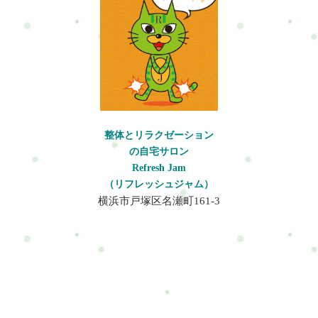
い。アンチエイジング効果、血液やリンパの流れ改善によるク
マやシワを解消、予防したい方にもお勧め。施術内容ヘッドマ
ッサージジェルの種類を選んでもらいます。手の上で水に変わ
る不思議なジェルを使用します。ドライヘッドスパをおこなっ
た後にその流れで目元眼精疲労に効果のある施術を軽くおこな
います。お顔は直接肌には触れず、タオルガーゼと言う優しい
素材のタオルを顔にかけておこないます。なので、女性の方で
も気軽に受けられると思います。施術後は、クシとドライヤー
を用意してありますので、髪を整えていくことも可能です。。
整体とリラクゼーション
※お帰りの際メイクをされる方はご自身のメイクセットをお持
の自宅サロン
ちください。注意事項タオルがピアスやイヤリングに引っかか
Refresh Jam
るととても危険なので、施術前に外して頂きます。目の周りも
（リフレッシュジャム）
指圧するので、コンタクトレンズを使用している方は外してき
横浜市戸塚区名瀬町161-3
てください。頭皮と髪をケアするので、整髪料やアクセサリー
など髪には何もつけない状態でお願いします。顔はタオルガー
ゼと言う優しい素材のタオルを顔にかけおこないます。化粧崩
れはあまりしないと思いますが、気になる方は化粧道具も持参
してきて頂いてかまいません。ジェルが肌に合わずに違和感が
しょうじた場合はすぐに言ってください。服装は？楽な服装で
OKです。お申し込み方法はこちら来店予約フォームホットペッ