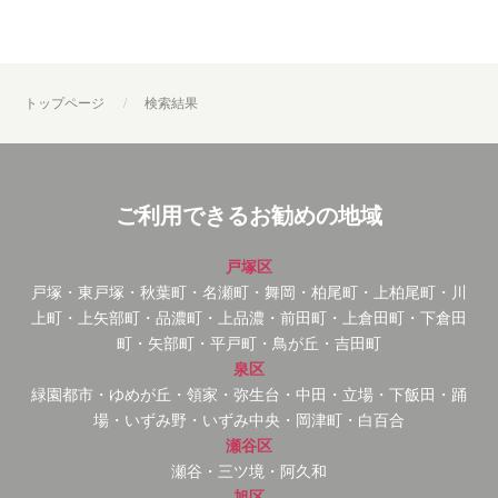
トップページ
検索結果
ご利用できるお勧めの地域
戸塚区
戸塚・東戸塚・秋葉町・名瀬町・舞岡・柏尾町・上柏尾町・川
上町・上矢部町・品濃町・上品濃・前田町・上倉田町・下倉田
町・矢部町・平戸町・鳥が丘・吉田町
泉区
緑園都市・ゆめが丘・領家・弥生台・中田・立場・下飯田・踊
場・いずみ野・いずみ中央・岡津町・白百合
瀬谷区
瀬谷・三ツ境・阿久和
旭区