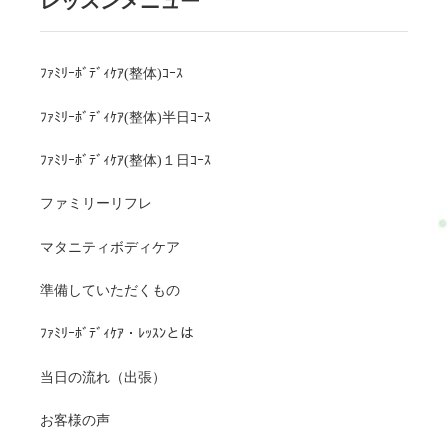
レッスンメニュー
ﾌｧﾐﾘｰﾎﾞﾃﾞｨｹｱ(整体)ｺｰｽ
ﾌｧﾐﾘｰﾎﾞﾃﾞｨｹｱ(整体)半日ｺｰｽ
ﾌｧﾐﾘｰﾎﾞﾃﾞｨｹｱ(整体)１日ｺｰｽ
ファミリーリフレ
マタニティボディケア
準備していただくもの
ﾌｧﾐﾘｰﾎﾞﾃﾞｨｹｱ・ﾚｯｽﾝとは
当日の流れ（出張）
お客様の声