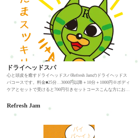
ドライヘッドスパ
心と頭皮を癒すドライヘッドスパRefresh Jamのドライヘッドス
パコースです。料金■25分…3000円以降＋10分＋1000円※ボディ
ケアとセットで受けると700円引きセットコースこんな方にお勧
め◆首･肩のコリ対策。◆頭がボーッとする、記憶力が低下、集
中力が上がらない◆小顔効果やフェイスリフトアップをした
Refresh Jam
い。◆ストレスがある、落ち着いてリラックスしたい。◆筋肉
が緊張している、疲労感がある。◆頭皮の緊張を和らげ、血行
を良くしたい。◆頭痛や歯痛・目の疲れの緩和。凝り固まった
筋肉を緩和し、慢性のコリを和らげ、首、肩、もスッキリした