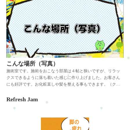
こんな場所（写真）
施術室です。施術をおこなう部屋は４帖と狭いですが、リラッ
クスできるように落ち着いた感じに作り上げました。お客さん
にも好評です。お化粧直しや髪を整える事もできます。（ク
シ・ドライヤー・髪留めゴム 有り）土日や夕方以降に来ていた
だく場合、元気いっぱいの息子と娘がいる可能性があるので多
Refresh Jam
少うるさいと思います・・・（汗）ありがたいことにそれを楽
しんでいただいているお客さんもいるようですが。（笑）こん
な感じですが、是非気軽にきてください☆外観です。外観は普
通の家なので入りにくいかも・・・（笑）家の前に「Refresh