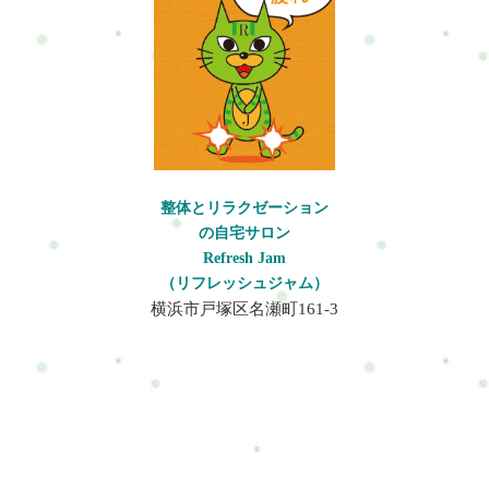
Jam」の看板があります。駐車場です。家をぐるっと反対側にま
わると駐車場があります。黄色い線がありますが、気にせずに
止めやすい位置に止めて頂いてかまいません。※車高が低い車
は底を擦ってしまう可能性があります(>_<)地図です。メニュー
一覧はこちらお申し込み方法はこちら来店予約フォームホット
ペッパービューティーLINE:@mui1682tLINEのトークで簡単にお
問合せや予約ができますよろしければ是非、登録してください
ね住所：横浜市戸塚区名瀬町161-3
整体とリラクゼーション
の自宅サロン
Refresh Jam
（リフレッシュジャム）
横浜市戸塚区名瀬町161-3