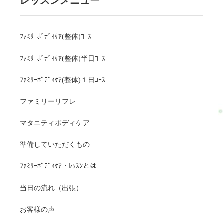
レッスンメニュー
ﾌｧﾐﾘｰﾎﾞﾃﾞｨｹｱ(整体)ｺｰｽ
ﾌｧﾐﾘｰﾎﾞﾃﾞｨｹｱ(整体)半日ｺｰｽ
ﾌｧﾐﾘｰﾎﾞﾃﾞｨｹｱ(整体)１日ｺｰｽ
ファミリーリフレ
マタニティボディケア
準備していただくもの
ﾌｧﾐﾘｰﾎﾞﾃﾞｨｹｱ・ﾚｯｽﾝとは
当日の流れ（出張）
お客様の声