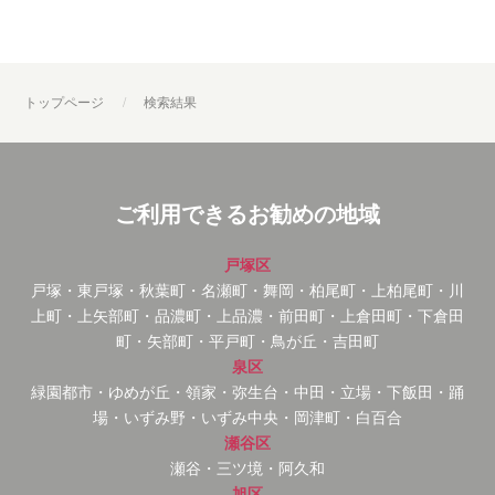
トップページ
検索結果
ご利用できるお勧めの地域
戸塚区
戸塚・東戸塚・秋葉町・名瀬町・舞岡・柏尾町・上柏尾町・川
上町・上矢部町・品濃町・上品濃・前田町・上倉田町・下倉田
町・矢部町・平戸町・鳥が丘・吉田町
泉区
緑園都市・ゆめが丘・領家・弥生台・中田・立場・下飯田・踊
場・いずみ野・いずみ中央・岡津町・白百合
瀬谷区
瀬谷・三ツ境・阿久和
旭区